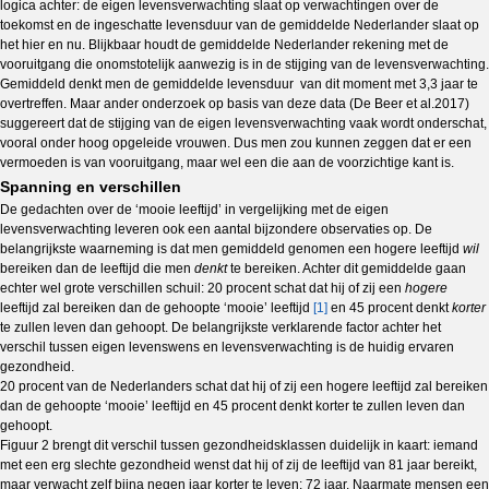
logica achter: de eigen levensverwachting slaat op verwachtingen over de
toekomst en de ingeschatte levensduur van de gemiddelde Nederlander slaat op
het hier en nu. Blijkbaar houdt de gemiddelde Nederlander rekening met de
vooruitgang die onomstotelijk aanwezig is in de stijging van de levensverwachting.
Gemiddeld denkt men de gemiddelde levensduur van dit moment met 3,3 jaar te
overtreffen. Maar ander onderzoek op basis van deze data (De Beer et al.2017)
suggereert dat de stijging van de eigen levensverwachting vaak wordt onderschat,
vooral onder hoog opgeleide vrouwen. Dus men zou kunnen zeggen dat er een
vermoeden is van vooruitgang, maar wel een die aan de voorzichtige kant is.
Spanning en verschillen
De gedachten over de ‘mooie leeftijd’ in vergelijking met de eigen
levensverwachting leveren ook een aantal bijzondere observaties op. De
belangrijkste waarneming is dat men gemiddeld genomen een hogere leeftijd
wil
bereiken dan de leeftijd die men
denkt
te bereiken. Achter dit gemiddelde gaan
echter wel grote verschillen schuil: 20 procent schat dat hij of zij een
hogere
leeftijd zal bereiken dan de gehoopte ‘mooie’ leeftijd
[1]
en 45 procent denkt
korter
te zullen leven dan gehoopt. De belangrijkste verklarende factor achter het
verschil tussen eigen levenswens en levensverwachting is de huidig ervaren
gezondheid.
20 procent van de Nederlanders schat dat hij of zij een hogere leeftijd zal bereiken
dan de gehoopte ‘mooie’ leeftijd en 45 procent denkt korter te zullen leven dan
gehoopt.
Figuur 2 brengt dit verschil tussen gezondheidsklassen duidelijk in kaart: iemand
met een erg slechte gezondheid wenst dat hij of zij de leeftijd van 81 jaar bereikt,
maar verwacht zelf bijna negen jaar korter te leven: 72 jaar. Naarmate mensen een