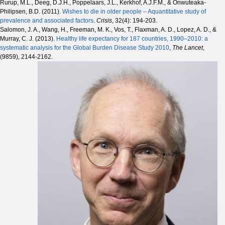
Rurup, M.L., Deeg, D.J.H., Poppelaars, J.L., Kerkhof, A.J.F.M., & Onwuteaka-
Philipsen, B.D. (2011).
Wishes to die in older people – Aquantitative study of
prevalence and associated factors
.
Crisis
, 32(4): 194-203.
Salomon, J. A., Wang, H., Freeman, M. K., Vos, T., Flaxman, A. D., Lopez, A. D., &
Murray, C. J. (2013).
Healthy life expectancy for 187 countries, 1990–2010: a
systematic analysis for the Global Burden Disease Study 2010
,
The Lancet
,
(9859), 2144-2162.