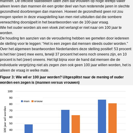
mannen. De officiële statistieken laten zien dat vrouwen op hoge leeftijd vaker
alleen leven dan mannen én een groter deel van hun resterende jaren in slechte
gezondheid doorbrengen dan mannen. Hoewel de gezondheid geen rol zou
mogen spelen in deze vraagstelling kan men niet uitsluiten dat die sombere
verwachting doorsijpelt in het beantwoorden van de 100-jaar vraag.
Wie het ouder worden als een vloek ziet verlangt er niet naar om 100 jaar te
worden.
De houding ten aanzien van de veroudering hebben we gemeten door iedereen
de stelling voor te leggen: “Het is een zegen dat mensen steeds ouder worden.”
Over het algemeen beantwoorden Nederlanders deze stelling positief: 53 procent
is het hier (zeer) mee eens, terwijl 37 procent het eens noch oneens zijn, en 10
procent is het (zeer) oneens. Het ligt bijna voor de hand dat mensen die de
individuele vergrijzing niet als zegen zien ook geen 100 jaar willen worden, het is
alleen de vraag in welke mate.
Figuur 3: Wie wil er 100 jaar worden? Uitgesplitst naar de mening of ouder
worden een zegen is (mannen versus vrouwen)