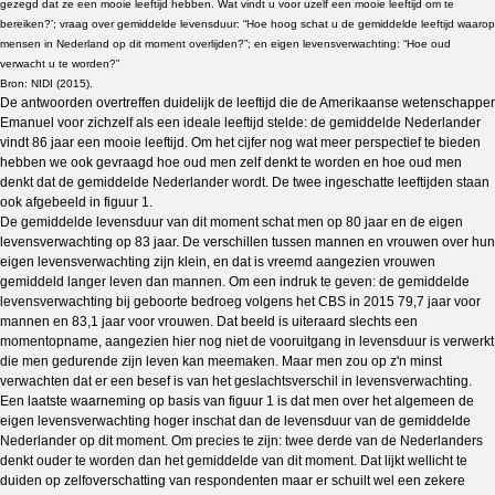
gezegd dat ze een mooie leeftijd hebben. Wat vindt u voor uzelf een mooie leeftijd om te
bereiken?’; vraag over gemiddelde levensduur: “Hoe hoog schat u de gemiddelde leeftijd waarop
mensen in Nederland op dit moment overlijden?”; en eigen levensverwachting: “Hoe oud
verwacht u te worden?”
Bron: NIDI (2015).
De antwoorden overtreffen duidelijk de leeftijd die de Amerikaanse wetenschapper
Emanuel voor zichzelf als een ideale leeftijd stelde: de gemiddelde Nederlander
vindt 86 jaar een mooie leeftijd. Om het cijfer nog wat meer perspectief te bieden
hebben we ook gevraagd hoe oud men zelf denkt te worden en hoe oud men
denkt dat de gemiddelde Nederlander wordt. De twee ingeschatte leeftijden staan
ook afgebeeld in figuur 1.
De gemiddelde levensduur van dit moment schat men op 80 jaar en de eigen
levensverwachting op 83 jaar. De verschillen tussen mannen en vrouwen over hun
eigen levensverwachting zijn klein, en dat is vreemd aangezien vrouwen
gemiddeld langer leven dan mannen. Om een indruk te geven: de gemiddelde
levensverwachting bij geboorte bedroeg volgens het CBS in 2015 79,7 jaar voor
mannen en 83,1 jaar voor vrouwen. Dat beeld is uiteraard slechts een
momentopname, aangezien hier nog niet de vooruitgang in levensduur is verwerkt
die men gedurende zijn leven kan meemaken. Maar men zou op z'n minst
verwachten dat er een besef is van het geslachtsverschil in levensverwachting.
Een laatste waarneming op basis van figuur 1 is dat men over het algemeen de
eigen levensverwachting hoger inschat dan de levensduur van de gemiddelde
Nederlander op dit moment. Om precies te zijn: twee derde van de Nederlanders
denkt ouder te worden dan het gemiddelde van dit moment. Dat lijkt wellicht te
duiden op zelfoverschatting van respondenten maar er schuilt wel een zekere