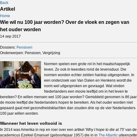
Back
Artikel
Home
Wie wil nu 100 jaar worden? Over de vloek en zegen van
het ouder worden
14 sep 2017
Dossiers:
Pensioen
Onderwerpen: Pensioen, Vergrijzing
Normen spelen een grote rol in het maatschappelijk
leven. Zo ook in kwesties rond de levensduur. Die
normen worden echter zelden hardop uitgesproken. In
een onderzoek van Van Dalen en Henkens wordt die
norm wel uitgesproken en gevraagd. Wat vinden
Nederlanders een mooie leeftijd om in het leven te
bereiken? En willen mensen wel 100 jaar worden? Gemiddeld genomen is 86 jaar
de mooie leeftijd die Nederlanders hopen te bereiken. Als het ouder worden niet
gepaard gaat met gezondheidsklachten dan zouden drie op de vier Nederlanders
100 jaar willen worden.
Wanneer het leven voltooid is
In 2014 was Amerika in rep en roer over een artikel '
Why I hope to die at 75
' van de
academicus Ezekiel Emanuel (geboortejaar 1957) die in in
The Atlantic
uiteenzette