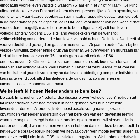
einddatum voor je leven vaststelt (waarom 75 jaar en niet 77 of 74 jaar?). Je kunt
uiteraard de keuze van Emanuel afdoen als een persoonlijke, of een opvatting van
een uitbijter. Maar dat zou voorbijgaan aan maatschappelijke opvattingen die ook
in de Nederlandse politiek spelen. Zo is D66 een voorstander van een wet die “het
voor ouderen mogelijk maakt hun leven te beëindigen als zij zelf hun leven
voltooid achten.” Volgens D66 is te lang weggekeken van de wens tot
zelfbeschikking van ouderen die hun leven voltooid achten. De initiatiefwet heeft al
voor verdeeldheid gezorgd en gaat om mensen van 75 jaar en ouder, “waarbij het
verzoek vrijwillig, zonder enige druk van buitenaf, weloverwogen en duurzaam is.”
Het arbitraire karakter van de 75 jaar als grens wordt ook door D66
onderschreven. De ChristenUnie is daarentegen een sterk tegenstander van het
idee van een voltooid leven. Zoals kamerlid Faber het formuleerde: “het voorstel
van het kabinet gaat uit van de mythe dat levensbeëindiging een puur individuele
keus is, terwijl dit ook altijd familieleden, de omgeving, zorgverleners en
uiteindelijk ook de samenleving raakt.”
Welke leeftijd hopen Nederlanders te bereiken?
De zaak Emanuel en de Nederlandse discussie over ‘voltooid leven’ nodigen uit
tot verder denken over hoe mensen in het algemeen over hun gewenste
levensduur denken. Allereerst, is de meest basale vraag natuurlijk wat de
opvattingen van Nederlanders zijn over het bereiken van een gewenste leeftijd,
waarmee nog niet gezegd is dat men precies op dat moment wil sterven. Het is
eerder een leeftijd waarmee men vrede kan hebben dat men deze bereikt heeft. In
het gewone spraakgebruik hebben we het vaak over ‘een mooie leeftijd’ alleen zal
men deze leeftijd niet in de CBS-statistieken terugvinden. We hebben derhalve in