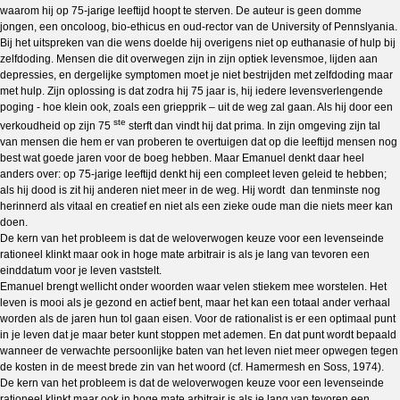
waarom hij op 75-jarige leeftijd hoopt te sterven. De auteur is geen domme
jongen, een oncoloog, bio-ethicus en oud-rector van de University of Pennslyania.
Bij het uitspreken van die wens doelde hij overigens niet op euthanasie of hulp bij
zelfdoding. Mensen die dit overwegen zijn in zijn optiek levensmoe, lijden aan
depressies, en dergelijke symptomen moet je niet bestrijden met zelfdoding maar
met hulp. Zijn oplossing is dat zodra hij 75 jaar is, hij iedere levensverlengende
poging - hoe klein ook, zoals een griepprik – uit de weg zal gaan. Als hij door een
ste
verkoudheid op zijn 75
sterft dan vindt hij dat prima. In zijn omgeving zijn tal
van mensen die hem er van proberen te overtuigen dat op die leeftijd mensen nog
best wat goede jaren voor de boeg hebben. Maar Emanuel denkt daar heel
anders over: op 75-jarige leeftijd denkt hij een compleet leven geleid te hebben;
als hij dood is zit hij anderen niet meer in de weg. Hij wordt dan tenminste nog
herinnerd als vitaal en creatief en niet als een zieke oude man die niets meer kan
doen.
De kern van het probleem is dat de weloverwogen keuze voor een levenseinde
rationeel klinkt maar ook in hoge mate arbitrair is als je lang van tevoren een
einddatum voor je leven vaststelt.
Emanuel brengt wellicht onder woorden waar velen stiekem mee worstelen. Het
leven is mooi als je gezond en actief bent, maar het kan een totaal ander verhaal
worden als de jaren hun tol gaan eisen. Voor de rationalist is er een optimaal punt
in je leven dat je maar beter kunt stoppen met ademen. En dat punt wordt bepaald
wanneer de verwachte persoonlijke baten van het leven niet meer opwegen tegen
de kosten in de meest brede zin van het woord (cf. Hamermesh en Soss, 1974).
De kern van het probleem is dat de weloverwogen keuze voor een levenseinde
rationeel klinkt maar ook in hoge mate arbitrair is als je lang van tevoren een