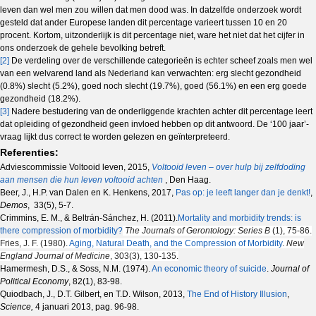
leven dan wel men zou willen dat men dood was. In datzelfde onderzoek wordt
gesteld dat ander Europese landen dit percentage varieert tussen 10 en 20
procent. Kortom, uitzonderlijk is dit percentage niet, ware het niet dat het cijfer in
ons onderzoek de gehele bevolking betreft.
[2]
De verdeling over de verschillende categorieën is echter scheef zoals men wel
van een welvarend land als Nederland kan verwachten: erg slecht gezondheid
(0.8%) slecht (5.2%), goed noch slecht (19.7%), goed (56.1%) en een erg goede
gezondheid (18.2%).
[3]
Nadere bestudering van de onderliggende krachten achter dit percentage leert
dat opleiding of gezondheid geen invloed hebben op dit antwoord. De ‘100 jaar’-
vraag lijkt dus correct te worden gelezen en geïnterpreteerd.
Referenties:
Adviescommissie Voltooid leven, 2015,
Voltooid leven – over hulp bij zelfdoding
aan mensen die hun leven voltooid achten
, Den Haag.
Beer, J., H.P. van Dalen en K. Henkens, 2017,
Pas op: je leeft langer dan je denkt!
,
Demos
, 33(5), 5-7.
Crimmins, E. M., & Beltrán-Sánchez, H. (2011).
Mortality and morbidity trends: is
there compression of morbidity?
The Journals of Gerontology: Series B
(1), 75-86.
Fries, J. F. (1980).
Aging, Natural Death, and the Compression of Morbidity
.
New
England Journal of Medicine
,
303
(3), 130-135.
Hamermesh, D.S., & Soss, N.M. (1974).
An economic theory of suicide
.
Journal of
Political Economy
, 82(1), 83-98.
Quiodbach, J., D.T. Gilbert, en T.D. Wilson, 2013,
The End of History Illusion
,
Science,
4 januari 2013, pag. 96-98.