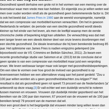
Gezondheid speelt derhalve een grote rol in het vormen van een mening over de
levensduur waar men vrede mee kan hebben. En eigenlijk zou je willen weten wat
men over ouder worden vindt als de gezondheid geen belemmerende factor is. Dit
is ook het beeld dat
James Fries in 1980
aan de wereld voorspiegelde, namelijk
dat we een compressie van morbiditeit kunnen verwachten. Om het in gewoon
Nederlands te vertalen: de periode van een slechte gezondheid wordt steeds
kleiner op het einde van het leven, als men de leeftijd waarop men de eerste
chronische ziekte of beperking krijgt kan uitstellen. De verwachting was dat met
een langer leven we een steeds kleiner deel van onze levens doorbrengen met
een slechte gezondheid. De ideale levensduur die hij toen berekende bedroeg 85
jaar. Het optimisme van James Fries is nadien enigszins getemperd (zie
bijvoorbeeld voor de VS: Crimmins en Beltrán-Sánchez, 2011). Zo kwam een
recente grootschalige studie van Salomon
et al.
(2013) tot de conclusie dat er
geen sprake is van een compressie van morbiditeit maar juist een vergroting
ervan. We leven weliswaar langer maar ook langer met gezondheidsbeperkingen.
Om een idee te vormen over hoe groot de invloed van gezondheid is op
levenswensen hebben we een alternatieve vraag aan het panel gesteld: "Zou u
100 jaar willen worden als u geen gezondheidsklachten zou krijgen?" Het
resultaat is dat als gezondheid geen rol speelt 73 procent van de Nederlanders 'ja'
antwoordt op deze vraag.
[3]
Er valt echter wel een duidelijk verschil te noteren
tussen mannen en vrouwen. Vrouwen zijn duidelijk minder geporteerd van het
bereiken van de 100 jaar dan mannen; 67 procent van de vrouwen wil de 100 jaar
bereiken terwijl 79 procent van de mannen dat wil.
Voor een groot deel is het begrijpelijk dat vrouwen minder lang willen leven dan