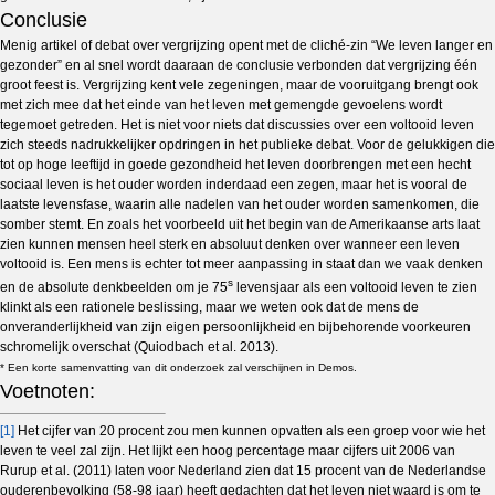
Conclusie
Menig artikel of debat over vergrijzing opent met de cliché-zin “We leven langer en
gezonder” en al snel wordt daaraan de conclusie verbonden dat vergrijzing één
groot feest is. Vergrijzing kent vele zegeningen, maar de vooruitgang brengt ook
met zich mee dat het einde van het leven met gemengde gevoelens wordt
tegemoet getreden. Het is niet voor niets dat discussies over een voltooid leven
zich steeds nadrukkelijker opdringen in het publieke debat. Voor de gelukkigen die
tot op hoge leeftijd in goede gezondheid het leven doorbrengen met een hecht
sociaal leven is het ouder worden inderdaad een zegen, maar het is vooral de
laatste levensfase, waarin alle nadelen van het ouder worden samenkomen, die
somber stemt. En zoals het voorbeeld uit het begin van de Amerikaanse arts laat
zien kunnen mensen heel sterk en absoluut denken over wanneer een leven
voltooid is. Een mens is echter tot meer aanpassing in staat dan we vaak denken
s
en de absolute denkbeelden om je 75
levensjaar als een voltooid leven te zien
klinkt als een rationele beslissing, maar we weten ook dat de mens de
onveranderlijkheid van zijn eigen persoonlijkheid en bijbehorende voorkeuren
schromelijk overschat (Quiodbach et al. 2013).
* Een korte samenvatting van dit onderzoek zal verschijnen in Demos.
Voetnoten:
[1]
Het cijfer van 20 procent zou men kunnen opvatten als een groep voor wie het
leven te veel zal zijn. Het lijkt een hoog percentage maar cijfers uit 2006 van
Rurup et al. (2011) laten voor Nederland zien dat 15 procent van de Nederlandse
ouderenbevolking (58-98 jaar) heeft gedachten dat het leven niet waard is om te