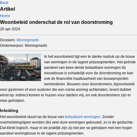
Back
Artikel
Home
Woonbeleid onderschat de rol van doorstroming
26 apr 2024
Dossiers:
Woningmarkt
Onderwerpen: Woningmarkt
In het woonbeleid ligt een te sterke nadruk op de bouw
van woningen in de lagere prijssegmenten. Het geëiste
aandeel van twee derde betaalbare woningen bij
nieuwbouw is schadelijk voor de doorstroming en kan
ook de financiële haalbaarheid van bouwprojecten
verminderen. Bouwen voor doorstromers, bijvoorbeeld
voor gezinnen of voor ouderen die een ruime woning achterlaten, levert dubbel
winst op: indirect komen er huizen voor starters vrij, en ook doorstromers zijn er
mee geholpen.
Inleiding
Het woonbeleid stuurt op de bouw van
betaalbare woningen
. Zonder
overheidsingrijpen worden (te) veel dure woningen gebouwd, zo is de gedachte.
Dat klinkt logisch, maar in de praktijk zijn zij niet per se geholpen met een hoger
aandeel woningbouw in de lagere prijssegmenten.