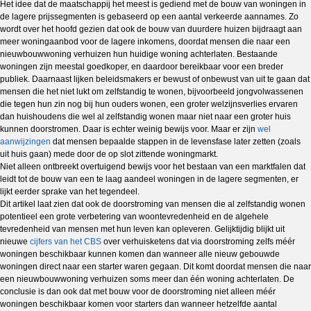
Het idee dat de maatschappij het meest is gediend met de bouw van woningen in
de lagere prijssegmenten is gebaseerd op een aantal verkeerde aannames. Zo
wordt over het hoofd gezien dat ook de bouw van duurdere huizen bijdraagt aan
meer woningaanbod voor de lagere inkomens, doordat mensen die naar een
nieuwbouwwoning verhuizen hun huidige woning achterlaten. Bestaande
woningen zijn meestal goedkoper, en daardoor bereikbaar voor een breder
publiek. Daarnaast lijken beleidsmakers er bewust of onbewust van uit te gaan dat
mensen die het niet lukt om zelfstandig te wonen, bijvoorbeeld jongvolwassenen
die tegen hun zin nog bij hun ouders wonen, een groter welzijnsverlies ervaren
dan huishoudens die wel al zelfstandig wonen maar niet naar een groter huis
kunnen doorstromen. Daar is echter weinig bewijs voor. Maar er zijn
wel
aanwijzingen
dat mensen bepaalde stappen in de levensfase later zetten (zoals
uit huis gaan) mede door de op slot zittende woningmarkt.
Niet alleen ontbreekt overtuigend bewijs voor het bestaan van een marktfalen dat
leidt tot de bouw van een te laag aandeel woningen in de lagere segmenten, er
lijkt eerder sprake van het tegendeel.
Dit artikel laat zien dat ook de doorstroming van mensen die al zelfstandig wonen
potentieel een grote verbetering van woontevredenheid en de algehele
tevredenheid van mensen met hun leven kan opleveren. Gelijktijdig blijkt uit
nieuwe
cijfers van het CBS
over verhuisketens dat via doorstroming zelfs méér
woningen beschikbaar kunnen komen dan wanneer alle nieuw gebouwde
woningen direct naar een starter waren gegaan. Dit komt doordat mensen die naar
een nieuwbouwwoning verhuizen soms meer dan één woning achterlaten. De
conclusie is dan ook dat met bouw voor de doorstroming niet alleen méér
woningen beschikbaar komen voor starters dan wanneer hetzelfde aantal