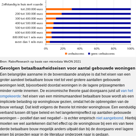
Bron: RaboResearch op basis van microdata WoON 2021
Gevolgen betaalbaarheidseisen voor aantal gebouwde woningen
Een belangrijke aanname in de bovenstaande analyse is dat het eisen van een
groter aandeel betaalbare bouw niet tot veel grotere aantallen gebouwde
woningen leidt, bijvoorbeeld doordat woningen in de lagere prijssegmenten
minder ruimte innemen. De economische theorie gaat doorgaans juist uit
van het
omgekeerde
: het eisen van een minimumaandeel betaalbare bouw wordt als een
impliciete belasting op woningbouw gezien, omdat het de opbrengsten van de
bouw verlaagt. Dat leidt volgens de theorie tot minder woningbouw. Een eenduidig
verband tussen dit type beleid en het langetermijneffect op aantallen gebouwde
woningen – positief dan wel negatief – is echter empirisch
niet aangetoond
. Hierbij
moeten we wel aantekenen dat het effect op de woningbouw bij een eis van twee
derde betaalbare bouw mogelijk anders uitpakt dan bij de doorgaans veel lagere
eisen bij projecten waar in de literatuur onderzoek naar is gedaan.