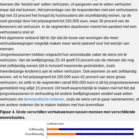
mensen die ‘beslist wel’ willen verhuizen, of aangeven wel te willen verhuizen
maar dat niet kunnen. Het percentage van de respondenten met een verhuiswens
ligt met 33 procent het hoogst bij huishoudens die onzelfstandig wonen, op de
voet gevolgd door het prijssegment tot 200.000 euro, waar 30 procent van de
bewoners wil verhuizen. In de segmenten daarboven neemt het aandeel met een
verhuiswens snel af.
Het algemene verband lijkt te zijn dat de bouw van woningen die meer
verhuisbewegingen mogelijk maken meer winst oplevert voor het welzijn van
mensen.
Jongvolwassenen hebben ongeacht hun woonsituatie vaker de wens om te
verhuizen. Van de leeftijdsgroep 25-34 geeft 53 procent van de mensen die nog
niet zelfstandig wonen (dit is inclusief inwonende gezinsleden, zoals
meerderjarige kinderen) aan te willen verhuizen. Ook wanneer ze wel zelfstandig
wonen, wil in het prijssegment tot 200.000 euro 42 procent van deze groep
verhuizen, en zelfs in de segmenten vanaf 600.000 euro is dit bij jongvolwassenen
gemiddeld nog altijd 15 procent. Dit heeft waarschijnlijk te maken met het feit dat
jongvolwassenen in verhouding tot andere leeftijdsgroepen relatief vaak willen
verhuizen om
demografische redenen
, zoals de wens om te gaan samenwonen, of
om andere redenen die te maken hebben met hun levensfase.
Figuur 4. Grote verschillen verhuiswensen tussen mensen met verschillende
woonsituaties.