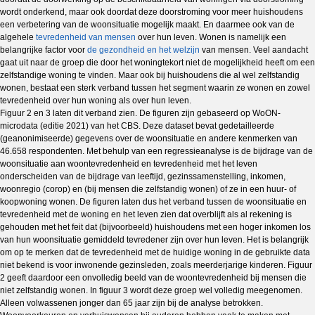
wordt onderkend, maar ook doordat deze doorstroming voor meer huishoudens
een verbetering van de woonsituatie mogelijk maakt. En daarmee ook van de
algehele
tevredenheid van mensen
over hun leven. Wonen is namelijk een
belangrijke factor voor
de gezondheid en het welzijn
van mensen. Veel aandacht
gaat uit naar de groep die door het woningtekort niet de mogelijkheid heeft om een
zelfstandige woning te vinden. Maar ook bij huishoudens die al wel zelfstandig
wonen, bestaat een sterk verband tussen het segment waarin ze wonen en zowel
tevredenheid over hun woning als over hun leven.
Figuur 2 en 3 laten dit verband zien. De figuren zijn gebaseerd op WoON-
microdata (editie 2021) van het CBS. Deze dataset bevat gedetailleerde
(geanonimiseerde) gegevens over de woonsituatie en andere kenmerken van
46.658 respondenten. Met behulp van een regressieanalyse is de bijdrage van de
woonsituatie aan woontevredenheid en tevredenheid met het leven
onderscheiden van de bijdrage van leeftijd, gezinssamenstelling, inkomen,
woonregio (corop) en (bij mensen die zelfstandig wonen) of ze in een huur- of
koopwoning wonen. De figuren laten dus het verband tussen de woonsituatie en
tevredenheid met de woning en het leven zien dat overblijft als al rekening is
gehouden met het feit dat (bijvoorbeeld) huishoudens met een hoger inkomen los
van hun woonsituatie gemiddeld tevredener zijn over hun leven. Het is belangrijk
om op te merken dat de tevredenheid met de huidige woning in de gebruikte data
niet bekend is voor inwonende gezinsleden, zoals meerderjarige kinderen. Figuur
2 geeft daardoor een onvolledig beeld van de woontevredenheid bij mensen die
niet zelfstandig wonen. In figuur 3 wordt deze groep wel volledig meegenomen.
Alleen volwassenen jonger dan 65 jaar zijn bij de analyse betrokken.