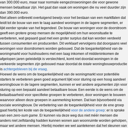
van 300.000 euro, maar naar normale eengezinswoningen die voor gewone
mensen betaalbaar zijn. Het gaat dan vaak om woningen die nu veel duurder zijn
dan 390.000 euro.
Niet alleen ontbreekt overtuigend bewijs voor het bestaan van een marktfalen dat
leidt tot de bouw van een te laag aandeel woningen in de lagere segmenten, er
lijkt eerder sprake van het tegendeel. De bouw van woningen voor de doorstroom
geeft een grotere groep mensen de mogelijkheid om hun woonsituatie te
verbeteren, wat gepaard gaat met een groter surplus dat kan worden verdeeld
tussen consumenten en producenten. Dit verklaart vervolgens dat doorgaans veel
woningen voor doorstromers worden gebouwd. Dat de toegankelijkheid van de
woningmarkt voor huishoudens met een laag inkomen of middeninkomen de
afgelopen jaren geleidelijk is verslechterd, komt niet doordat woningen in de
verkeerde segmenten zijn gebouwd maar doordat de
totale
woningbouwproductie
is
achtergebleven bij de vraag
.
Hoewel de wens om de toegankelijkheid van de woningmarkt voor potentiële
starters te verbeteren geen goed argument lijkt voor sturing op een hoog aandeel
woningbouw in de lagere segmenten, kunnen er wel andere argumenten zijn voor
sturing op een bepaald aandeel betaalbare bouw. Een eerste is de wens om de
betaalbaarheid voor specifieke groepen te verbeteren, door woningen te bouwen
waarvoor alleen deze groepen in aanmerking komen. Dat kan bijvoorbeeld via
sociale woningbouw. De verbetering van de toegankelijkheid voor de ene groep
gaat hierbij ten koste van de toegankelijkheid
voor de andere groep
: er is sprake
van een
zero-sum game
. Er kunnen via deze weg dus niet méér mensen die
anders niet zelfstandig hadden kunnen wonen aan woonruimte worden geholpen,
maar wel andere mensen. Hierbij moeten we wel aantekenen dat het steunen van