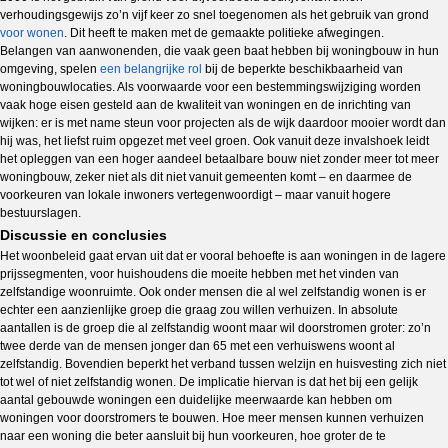
verhoudingsgewijs zo’n vijf keer zo snel toegenomen als het gebruik van grond
voor wonen
. Dit heeft te maken met de gemaakte politieke afwegingen.
Belangen van aanwonenden, die vaak geen baat hebben bij woningbouw in hun
omgeving, spelen
een belangrijke rol
bij de beperkte beschikbaarheid van
woningbouwlocaties. Als voorwaarde voor een bestemmingswijziging worden
vaak hoge eisen gesteld aan de kwaliteit van woningen en de inrichting van
wijken: er is met name steun voor projecten als de wijk daardoor mooier wordt dan
hij was, het liefst ruim opgezet met veel groen. Ook vanuit deze invalshoek leidt
het opleggen van een hoger aandeel betaalbare bouw niet zonder meer tot meer
woningbouw, zeker niet als dit niet vanuit gemeenten komt – en daarmee de
voorkeuren van lokale inwoners vertegenwoordigt – maar vanuit hogere
bestuurslagen.
Discussie en conclusies
Het woonbeleid gaat ervan uit dat er vooral behoefte is aan woningen in de lagere
prijssegmenten, voor huishoudens die moeite hebben met het vinden van
zelfstandige woonruimte. Ook onder mensen die al wel zelfstandig wonen is er
echter een aanzienlijke groep die graag zou willen verhuizen. In absolute
aantallen is de groep die al zelfstandig woont maar wil doorstromen groter: zo’n
twee derde van de mensen jonger dan 65 met een verhuiswens woont al
zelfstandig. Bovendien beperkt het verband tussen welzijn en huisvesting zich niet
tot wel of niet zelfstandig wonen. De implicatie hiervan is dat het bij een gelijk
aantal gebouwde woningen een duidelijke meerwaarde kan hebben om
woningen voor doorstromers te bouwen. Hoe meer mensen kunnen verhuizen
naar een woning die beter aansluit bij hun voorkeuren, hoe groter de te