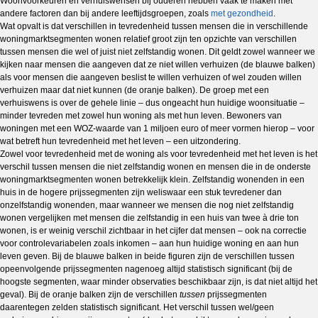
Woonvoorkeuren en verhuiswensen bij ouderen hebben vaak te maken met
andere factoren dan bij andere leeftijdsgroepen, zoals
met gezondheid
.
Wat opvalt is dat verschillen in tevredenheid tussen mensen die in verschillende
woningmarktsegmenten wonen relatief groot zijn ten opzichte van verschillen
tussen mensen die wel of juist niet zelfstandig wonen. Dit geldt zowel wanneer we
kijken naar mensen die aangeven dat ze niet willen verhuizen (de blauwe balken)
als voor mensen die aangeven beslist te willen verhuizen of wel zouden willen
verhuizen maar dat niet kunnen (de oranje balken). De groep met een
verhuiswens is over de gehele linie – dus ongeacht hun huidige woonsituatie –
minder tevreden met zowel hun woning als met hun leven. Bewoners van
woningen met een WOZ-waarde van 1 miljoen euro of meer vormen hierop – voor
wat betreft hun tevredenheid met het leven – een uitzondering.
Zowel voor tevredenheid met de woning als voor tevredenheid met het leven is het
verschil tussen mensen die niet zelfstandig wonen en mensen die in de onderste
woningmarktsegmenten wonen betrekkelijk klein. Zelfstandig wonenden in een
huis in de hogere prijssegmenten zijn weliswaar een stuk tevredener dan
onzelfstandig wonenden, maar wanneer we mensen die nog niet zelfstandig
wonen vergelijken met mensen die zelfstandig in een huis van twee à drie ton
wonen, is er weinig verschil zichtbaar in het cijfer dat mensen – ook na correctie
voor controlevariabelen zoals inkomen – aan hun huidige woning en aan hun
leven geven. Bij de blauwe balken in beide figuren zijn de verschillen tussen
opeenvolgende prijssegmenten nagenoeg altijd statistisch significant (bij de
hoogste segmenten, waar minder observaties beschikbaar zijn, is dat niet altijd het
geval). Bij de oranje balken zijn de verschillen
tussen
prijssegmenten
daarentegen zelden statistisch significant. Het verschil tussen wel/geen