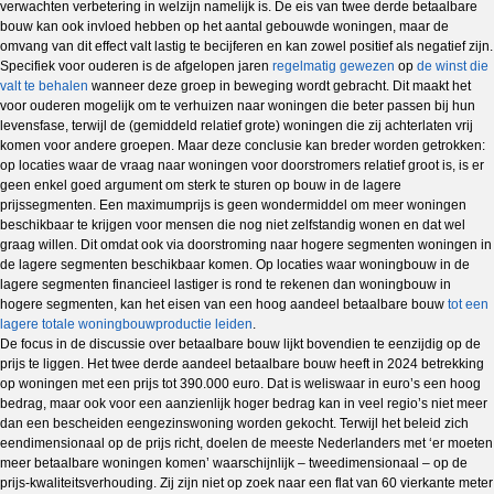
verwachten verbetering in welzijn namelijk is. De eis van twee derde betaalbare
bouw kan ook invloed hebben op het aantal gebouwde woningen, maar de
omvang van dit effect valt lastig te becijferen en kan zowel positief als negatief zijn.
Specifiek voor ouderen is de afgelopen jaren
regelmatig gewezen
op
de winst die
valt te behalen
wanneer deze groep in beweging wordt gebracht. Dit maakt het
voor ouderen mogelijk om te verhuizen naar woningen die beter passen bij hun
levensfase, terwijl de (gemiddeld relatief grote) woningen die zij achterlaten vrij
komen voor andere groepen. Maar deze conclusie kan breder worden getrokken:
op locaties waar de vraag naar woningen voor doorstromers relatief groot is, is er
geen enkel goed argument om sterk te sturen op bouw in de lagere
prijssegmenten. Een maximumprijs is geen wondermiddel om meer woningen
beschikbaar te krijgen voor mensen die nog niet zelfstandig wonen en dat wel
graag willen. Dit omdat ook via doorstroming naar hogere segmenten woningen in
de lagere segmenten beschikbaar komen. Op locaties waar woningbouw in de
lagere segmenten financieel lastiger is rond te rekenen dan woningbouw in
hogere segmenten, kan het eisen van een hoog aandeel betaalbare bouw
tot een
lagere totale woningbouwproductie leiden
.
De focus in de discussie over betaalbare bouw lijkt bovendien te eenzijdig op de
prijs te liggen. Het twee derde aandeel betaalbare bouw heeft in 2024 betrekking
op woningen met een prijs tot 390.000 euro. Dat is weliswaar in euro’s een hoog
bedrag, maar ook voor een aanzienlijk hoger bedrag kan in veel regio’s niet meer
dan een bescheiden eengezinswoning worden gekocht. Terwijl het beleid zich
eendimensionaal op de prijs richt, doelen de meeste Nederlanders met ‘er moeten
meer betaalbare woningen komen’ waarschijnlijk – tweedimensionaal – op de
prijs-kwaliteitsverhouding. Zij zijn niet op zoek naar een flat van 60 vierkante meter