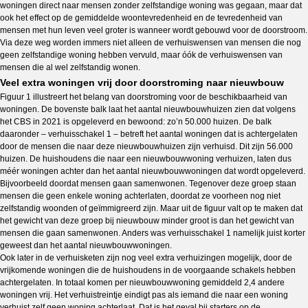
woningen direct naar mensen zonder zelfstandige woning was gegaan, maar dat
ook het effect op de gemiddelde woontevredenheid en de tevredenheid van
mensen met hun leven veel groter is wanneer wordt gebouwd voor de doorstroom.
Via deze weg worden immers niet alleen de verhuiswensen van mensen die nog
geen zelfstandige woning hebben vervuld, maar óók de verhuiswensen van
mensen die al wel zelfstandig wonen.
Veel extra woningen vrij door doorstroming naar nieuwbouw
Figuur 1 illustreert het belang van doorstroming voor de beschikbaarheid van
woningen. De bovenste balk laat het aantal nieuwbouwhuizen zien dat volgens
het CBS in 2021 is opgeleverd en bewoond: zo’n 50.000 huizen. De balk
daaronder – verhuisschakel 1 – betreft het aantal woningen dat is achtergelaten
door de mensen die naar deze nieuwbouwhuizen zijn verhuisd. Dit zijn 56.000
huizen. De huishoudens die naar een nieuwbouwwoning verhuizen, laten dus
méér woningen achter dan het aantal nieuwbouwwoningen dat wordt opgeleverd.
Bijvoorbeeld doordat mensen gaan samenwonen. Tegenover deze groep staan
mensen die geen enkele woning achterlaten, doordat ze voorheen nog niet
zelfstandig woonden of geïmmigreerd zijn. Maar uit de figuur valt op te maken dat
het gewicht van deze groep bij nieuwbouw minder groot is dan het gewicht van
mensen die gaan samenwonen. Anders was verhuisschakel 1 namelijk juist korter
geweest dan het aantal nieuwbouwwoningen.
Ook later in de verhuisketen zijn nog veel extra verhuizingen mogelijk, door de
vrijkomende woningen die de huishoudens in de voorgaande schakels hebben
achtergelaten. In totaal komen per nieuwbouwwoning gemiddeld 2,4 andere
woningen vrij. Het verhuistreintje eindigt pas als iemand die naar een woning
verhuist zelf geen woning achterlaat. Dat is het geval bij starters op de