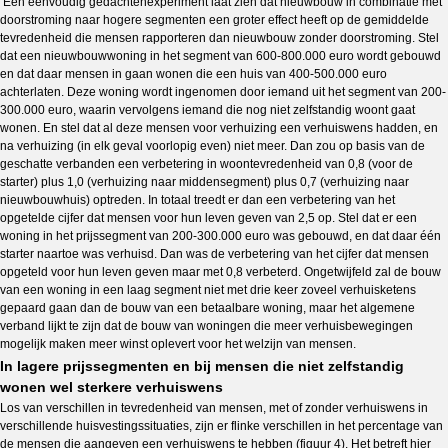
Een eenvoudig gedachtenexperiment laat zien dat nieuwbouw in combinatie met
doorstroming naar hogere segmenten een groter effect heeft op de gemiddelde
tevredenheid die mensen rapporteren dan nieuwbouw zonder doorstroming. Stel
dat een nieuwbouwwoning in het segment van 600-800.000 euro wordt gebouwd
en dat daar mensen in gaan wonen die een huis van 400-500.000 euro
achterlaten. Deze woning wordt ingenomen door iemand uit het segment van 200-
300.000 euro, waarin vervolgens iemand die nog niet zelfstandig woont gaat
wonen. En stel dat al deze mensen voor verhuizing een verhuiswens hadden, en
na verhuizing (in elk geval voorlopig even) niet meer. Dan zou op basis van de
geschatte verbanden een verbetering in woontevredenheid van 0,8 (voor de
starter) plus 1,0 (verhuizing naar middensegment) plus 0,7 (verhuizing naar
nieuwbouwhuis) optreden. In totaal treedt er dan een verbetering van het
opgetelde cijfer dat mensen voor hun leven geven van 2,5 op. Stel dat er een
woning in het prijssegment van 200-300.000 euro was gebouwd, en dat daar één
starter naartoe was verhuisd. Dan was de verbetering van het cijfer dat mensen
opgeteld voor hun leven geven maar met 0,8 verbeterd. Ongetwijfeld zal de bouw
van een woning in een laag segment niet met drie keer zoveel verhuisketens
gepaard gaan dan de bouw van een betaalbare woning, maar het algemene
verband lijkt te zijn dat de bouw van woningen die meer verhuisbewegingen
mogelijk maken meer winst oplevert voor het welzijn van mensen.
In lagere prijssegmenten en bij mensen die niet zelfstandig
wonen wel sterkere verhuiswens
Los van verschillen in tevredenheid van mensen, met of zonder verhuiswens in
verschillende huisvestingssituaties, zijn er flinke verschillen in het percentage van
de mensen die aangeven een verhuiswens te hebben (figuur 4). Het betreft hier