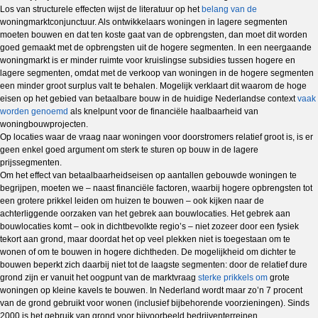
Los van structurele effecten wijst de literatuur op het
belang van de
woningmarktconjunctuur. Als ontwikkelaars woningen in lagere segmenten
moeten bouwen en dat ten koste gaat van de opbrengsten, dan moet dit worden
goed gemaakt met de opbrengsten uit de hogere segmenten. In een neergaande
woningmarkt is er minder ruimte voor kruislingse subsidies tussen hogere en
lagere segmenten, omdat met de verkoop van woningen in de hogere segmenten
een minder groot surplus valt te behalen. Mogelijk verklaart dit waarom de hoge
eisen op het gebied van betaalbare bouw in de huidige Nederlandse context
vaak
worden genoemd
als knelpunt voor de financiële haalbaarheid van
woningbouwprojecten.
Op locaties waar de vraag naar woningen voor doorstromers relatief groot is, is er
geen enkel goed argument om sterk te sturen op bouw in de lagere
prijssegmenten.
Om het effect van betaalbaarheidseisen op aantallen gebouwde woningen te
begrijpen, moeten we – naast financiële factoren, waarbij hogere opbrengsten tot
een grotere prikkel leiden om huizen te bouwen – ook kijken naar de
achterliggende oorzaken van het gebrek aan bouwlocaties. Het gebrek aan
bouwlocaties komt – ook in dichtbevolkte regio’s – niet zozeer door een fysiek
tekort aan grond, maar doordat het op veel plekken niet is toegestaan om te
wonen of om te bouwen in hogere dichtheden. De mogelijkheid om dichter te
bouwen beperkt zich daarbij niet tot de laagste segmenten: door de relatief dure
grond zijn er vanuit het oogpunt van de marktvraag
sterke prikkels om
grote
woningen op kleine kavels te bouwen. In Nederland wordt maar zo’n 7 procent
van de grond gebruikt voor wonen (inclusief bijbehorende voorzieningen). Sinds
2000 is het gebruik van grond voor bijvoorbeeld bedrijventerreinen