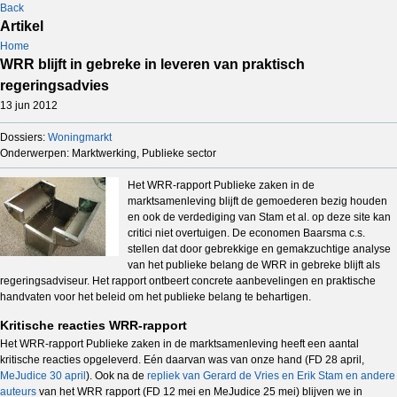
Back
Artikel
Home
WRR blijft in gebreke in leveren van praktisch
regeringsadvies
13 jun 2012
Dossiers:
Woningmarkt
Onderwerpen: Marktwerking, Publieke sector
Het WRR-rapport Publieke zaken in de
marktsamenleving blijft de gemoederen bezig houden
en ook de verdediging van Stam et al. op deze site kan
critici niet overtuigen. De economen Baarsma c.s.
stellen dat door gebrekkige en gemakzuchtige analyse
van het publieke belang de WRR in gebreke blijft als
regeringsadviseur. Het rapport ontbeert concrete aanbevelingen en praktische
handvaten voor het beleid om het publieke belang te behartigen.
Kritische reacties WRR-rapport
Het WRR-rapport Publieke zaken in de marktsamenleving heeft een aantal
kritische reacties opgeleverd. Eén daarvan was van onze hand (FD 28 april,
MeJudice 30 april
). Ook na de
repliek van Gerard de Vries en Erik Stam en andere
auteurs
van het WRR rapport (FD 12 mei en MeJudice 25 mei) blijven we in