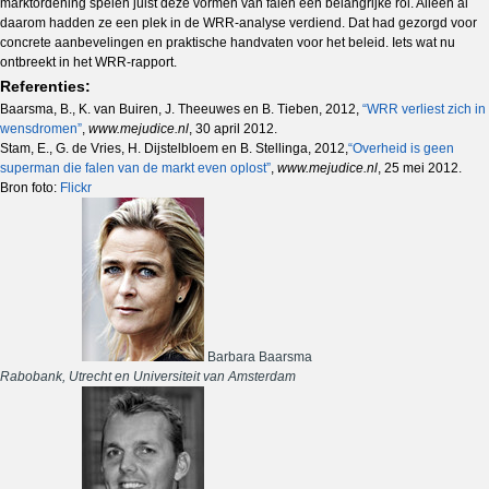
marktordening spelen juist deze vormen van falen een belangrijke rol. Alleen al
daarom hadden ze een plek in de WRR-analyse verdiend. Dat had gezorgd voor
concrete aanbevelingen en praktische handvaten voor het beleid. Iets wat nu
ontbreekt in het WRR-rapport.
Referenties:
Baarsma, B., K. van Buiren, J. Theeuwes en B. Tieben, 2012,
“WRR verliest zich in
wensdromen”
,
www.mejudice.nl
, 30 april 2012.
Stam, E., G. de Vries, H. Dijstelbloem en B. Stellinga, 2012,
“Overheid is geen
superman die falen van de markt even oplost”
,
www.mejudice.nl
, 25 mei 2012.
Bron foto:
Flickr
Barbara Baarsma
Rabobank, Utrecht en Universiteit van Amsterdam