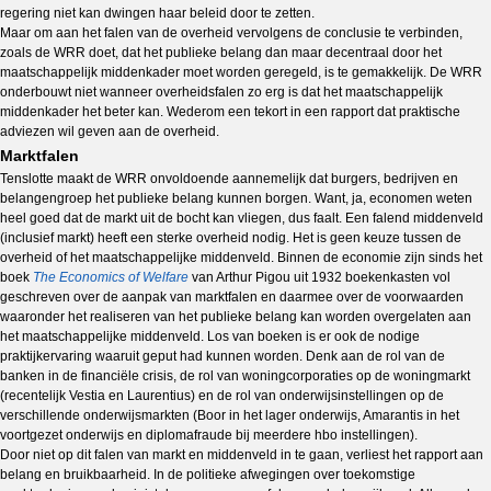
regering niet kan dwingen haar beleid door te zetten.
Maar om aan het falen van de overheid vervolgens de conclusie te verbinden,
zoals de WRR doet, dat het publieke belang dan maar decentraal door het
maatschappelijk middenkader moet worden geregeld, is te gemakkelijk. De WRR
onderbouwt niet wanneer overheidsfalen zo erg is dat het maatschappelijk
middenkader het beter kan. Wederom een tekort in een rapport dat praktische
adviezen wil geven aan de overheid.
Marktfalen
Tenslotte maakt de WRR onvoldoende aannemelijk dat burgers, bedrijven en
belangengroep het publieke belang kunnen borgen. Want, ja, economen weten
heel goed dat de markt uit de bocht kan vliegen, dus faalt. Een falend middenveld
(inclusief markt) heeft een sterke overheid nodig. Het is geen keuze tussen de
overheid of het maatschappelijke middenveld. Binnen de economie zijn sinds het
boek
The Economics of Welfare
van Arthur Pigou uit 1932 boekenkasten vol
geschreven over de aanpak van marktfalen en daarmee over de voorwaarden
waaronder het realiseren van het publieke belang kan worden overgelaten aan
het maatschappelijke middenveld. Los van boeken is er ook de nodige
praktijkervaring waaruit geput had kunnen worden. Denk aan de rol van de
banken in de financiële crisis, de rol van woningcorporaties op de woningmarkt
(recentelijk Vestia en Laurentius) en de rol van onderwijsinstellingen op de
verschillende onderwijsmarkten (Boor in het lager onderwijs, Amarantis in het
voortgezet onderwijs en diplomafraude bij meerdere hbo instellingen).
Door niet op dit falen van markt en middenveld in te gaan, verliest het rapport aan
belang en bruikbaarheid. In de politieke afwegingen over toekomstige