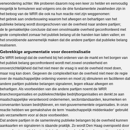
verwondering achter. We proberen daarom nog een keer zo helder en eenvoudig
mogelijk te formuleren wat volgens ons de drie fundamentele zwakheden zijn in
het betoog van de WRR die ook na hun reactie niet zijn weggenomen:
het gebrek aan onderbouwing waarom het afwegen en behartigen van het
publieke belang wordt doorgeschoven van de overheid naar andere partijen;
de te gemakkelijke conclusie dat een onvolmaakte overheid geconfronteerd met
grote complexiteit zomaar het publiek belang uit de handen kan laten vallen; en
het onvoldoende aannemelijk maken dat die andere partijen dat publieke belang
realiseren.
Gebrekkige argumentatie voor decentralisatie
De WRR betoogt dat de overheid bij het ordenen van de markt en het borgen van
het publiek belang geconfronteerd wordt met zoveel onzekerheid en
onoverzichtelijkheid dat het niet meer de vraag is wat de overheid moet doen,
maar nog kan doen. Gegeven de complexiteit kan de overheid niet meer de regie
over de maatschappelijke ordening voeren en moet zij stimuleren en faciliteren dat
andere partijen publieke belangen signaleren, tegen elkaar afwegen en
behartigen. Als voorbeelden van die andere partijen noemt de WRR
brancheorganisaties en publiekrechtelijke bedrijfsorganisaties en denkt ze aan
maatschappelijke verantwoord ondernemen, sectorstandaarden, keurmerken en
convenanten tussen bedrijfsleven, en niet-gouvernementele organisaties. In onze
reactie hebben we gemakshalve de term ‘maatschappelijk middenkader’ gebruikt
als verzamelterm voor al deze voorbeelden.
Dat andere partijen in de samenleving publieke belangen bij de overheid kunnen
aankaarten en signaleren is staande praktijk. Zo wordt Den Haag overspoeld door