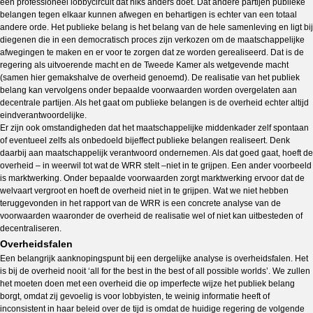
een professioneel lobbycircuit dat niks anders doet. Dat andere partijen publieke
belangen tegen elkaar kunnen afwegen en behartigen is echter van een totaal
andere orde. Het publieke belang is het belang van de hele samenleving en ligt bij
diegenen die in een democratisch proces zijn verkozen om de maatschappelijke
afwegingen te maken en er voor te zorgen dat ze worden gerealiseerd. Dat is de
regering als uitvoerende macht en de Tweede Kamer als wetgevende macht
(samen hier gemakshalve de overheid genoemd). De realisatie van het publiek
belang kan vervolgens onder bepaalde voorwaarden worden overgelaten aan
decentrale partijen. Als het gaat om publieke belangen is de overheid echter altijd
eindverantwoordelijke.
Er zijn ook omstandigheden dat het maatschappelijke middenkader zelf spontaan
of eventueel zelfs als onbedoeld bijeffect publieke belangen realiseert. Denk
daarbij aan maatschappelijk verantwoord ondernemen. Als dat goed gaat, hoeft de
overheid – in weerwil tot wat de WRR stelt –niet in te grijpen. Een ander voorbeeld
is marktwerking. Onder bepaalde voorwaarden zorgt marktwerking ervoor dat de
welvaart vergroot en hoeft de overheid niet in te grijpen. Wat we niet hebben
teruggevonden in het rapport van de WRR is een concrete analyse van de
voorwaarden waaronder de overheid de realisatie wel of niet kan uitbesteden of
decentraliseren.
Overheidsfalen
Een belangrijk aanknopingspunt bij een dergelijke analyse is overheidsfalen. Het
is bij de overheid nooit ‘all for the best in the best of all possible worlds’. We zullen
het moeten doen met een overheid die op imperfecte wijze het publiek belang
borgt, omdat zij gevoelig is voor lobbyisten, te weinig informatie heeft of
inconsistent in haar beleid over de tijd is omdat de huidige regering de volgende