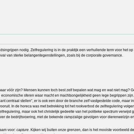
singrijpen nodig. Zelfregulering is in de praktijk een verhullende term voor het op
eval van sterke belangentegenstellingen, zoals bij de corporate governance.
en maar vóór zijn? Mensen kunnen toch best zelf bepalen wat mag en wat niet mag? Ge
ing in economische sferen waar macht en machtsongelijkheid geen lege begrippen zijn.
t centraal stellen”, er is ook een door de branche zelf vastgestelde code, maar in 
 vooruit. In de horeca was met betrekking tot het rookverbod de zelfregulering volg
gulering, maar ook het christelijk gedeelte van het politieke spectrum verwijst gaarn
 over de bedrijfsvoering, met de bekende rampzalige gevolgen voor dierenwelzijn 
aam voor:
capture
. Kijken wij buiten onze grenzen, dan is het mooiste voorbeeld d