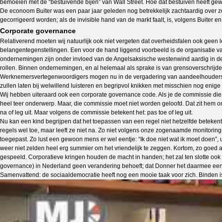
bemoeien met de “bestuivende bijen” van Wall Street. Hoe dat bestuiven heeft gewe
De econoom Buiter was een paar jaar geleden nog betrekkelijk zachtaardig over zelf
gecorrigeerd worden; als de invisible hand van de markt faalt, is, volgens Buiter en
Corporate governance
Relativerend moeten wij natuurlijk ook niet vergeten dat overheidsfalen ook geen l
belangentegenstellingen. Een voor de hand liggend voorbeeld is de organisatie
ondernemingen zijn onder invloed van de Angelsaksische westenwind aardig in de
rollen. Binnen ondernemingen, en al helemaal als sprake is van grensoverschrij
Werknemersvertegenwoordigers mogen nu in de vergadering van aandeelhouders wat 
zullen laten bij welwillend luisteren en begripvol knikken met misschien nog eni
Wij hebben uiteraard ook een corporate governance code. Als je de commissie die 
heel teer onderwerp. Maar, die commissie moet niet worden geloofd. Dat zit hem o
na of leg uit. Maar volgens de commissie betekent het: pas toe of leg uit.
Nu kan een kind begrijpen dat het toepassen van een regel niet hetzelfde betekent 
regels wel toe, maar leeft ze niet na. Zo niet volgens onze zogenaamde monitoring-
toegepast. Zo lust een gewoon mens er wel eentje: “Ik doe niet wat ik moet doen”, uit
weer niet zelden heel erg summier om het vriendelijk te zeggen. Kortom, zo goed 
gespeeld. Corporatieve kringen houden de macht in handen; het zal ten slotte ook n
governance) in Nederland geen verandering behoeft; dat Donner het daarmee eens 
Samenvattend: de sociaaldemocratie heeft nog een mooie taak voor zich. Binden is