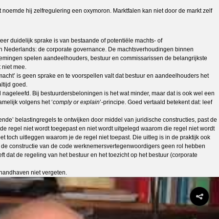
t noemde hij zelfregulering een oxymoron. Marktfalen kan niet door de markt zelf
eer duidelijk sprake is van bestaande of potentiële machts- of
ern Nederlands: de corporate governance. De machtsverhoudingen binnen
nemingen spelen aandeelhouders, bestuur en commissarissen de belangrijkste
 niet mee.
cht’ is geen sprake en te voorspellen valt dat bestuur en aandeelhouders het
ltijd goed.
nageleefd. Bij bestuurdersbeloningen is het wat minder, maar dat is ook wel een
melijk volgens het ‘
comply or explain
’-principe. Goed vertaald betekent dat: leef
nde’ belastingregels te ontwijken door middel van juridische constructies, past de
de regel niet wordt toegepast en niet wordt uitgelegd waarom die regel niet wordt
t toch uitleggen waarom je de regel niet toepast. Die uitleg is in de praktijk ook
 bij de constructie van de code werknemersvertegenwoordigers geen rol hebben
t dat de regeling van het bestuur en het toezicht op het bestuur (corporate
 handhaven niet vergeten.