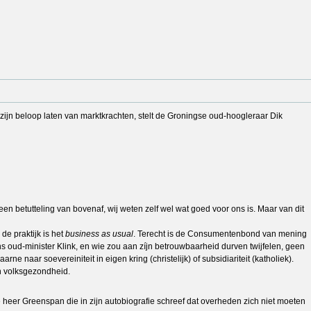
 zijn beloop laten van marktkrachten, stelt de Groningse oud-hoogleraar Dik
en betutteling van bovenaf, wij weten zelf wel wat goed voor ons is. Maar van dit
de praktijk is het
business as usual
. Terecht is de Consumentenbond van mening
ens oud-minister Klink, en wie zou aan zíjn betrouwbaarheid durven twijfelen, geen
e naar soevereiniteit in eigen kring (christelijk) of subsidiariteit (katholiek).
en volksgezondheid.
e heer Greenspan die in zijn autobiografie schreef dat overheden zich niet moeten