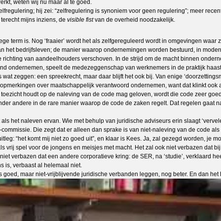
rkt, weten wij nu maar al te goed.
regulering; hij zei: “zelfregulering is synoniem voor geen regulering”; meer recen
 terecht mijns inziens, de
visible fist
van de overheid noodzakelijk.
ege term is. Nog ‘fraaier’ wordt het als zelfgereguleerd wordt in omgevingen waar z
 van het bedrijfsleven; de manier waarop ondernemingen worden bestuurd, in mod
 richting van aandeelhouders verschoven. In de strijd om de macht binnen onder
dend ondernemen, speelt de medezeggenschap van werknemers in de praktijk haast
zeggen: een spreekrecht, maar daar blijft het ook bij. Van enige ‘doorzettingsma
ge opmerkingen over maatschappelijk verantwoord ondernemen, want dat klinkt ook a
toezicht houdt op de naleving van de code mag geloven, wordt die code zeer goed 
nder andere in de rare manier waarop de code de zaken regelt. Dat regelen gaat na
als het naleven ervan. Wie met behulp van juridische adviseurs erin slaagt ‘vervele
commissie. Die zegt dat er alleen dan sprake is van niet-naleving van de code als 
leg: “het komt mij niet zo goed uit”, en klaar is Kees. Ja, zal gezegd worden, je moe
als vrij spel voor de jongens en meisjes met macht. Het zal ook niet verbazen dat
iet verbazen dat een andere corporatieve kring: de SER, na ‘studie’, verklaard heef
is, verbaast al helemaal niet.
 goed, maar niet-vrijblijvende juridische verbanden leggen, nog beter. En dan het