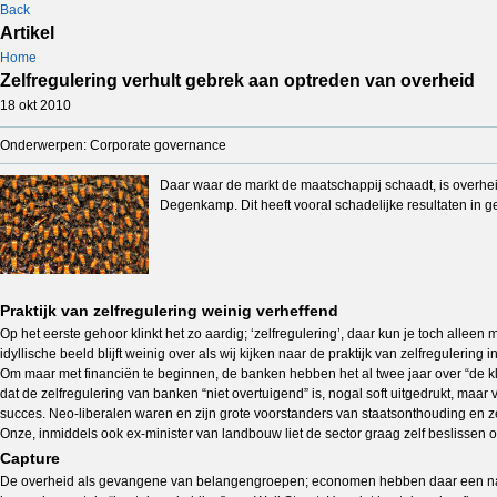
Back
Artikel
Home
Zelfregulering verhult gebrek aan optreden van overheid
18 okt 2010
Onderwerpen: Corporate governance
Daar waar de markt de maatschappij schaadt, is overheid
Degenkamp. Dit heeft vooral schadelijke resultaten in g
Praktijk van zelfregulering weinig verheffend
Op het eerste gehoor klinkt het zo aardig; ‘zelfregulering’, daar kun je toch alle
idyllische beeld blijft weinig over als wij kijken naar de praktijk van zelfreguler
Om maar met financiën te beginnen, de banken hebben het al twee jaar over “de klan
dat de zelfregulering van banken “niet overtuigend” is, nogal soft uitgedrukt, maar
succes. Neo-liberalen waren en zijn grote voorstanders van staatsonthouding en zelfre
Onze, inmiddels ook ex-minister van landbouw liet de sector graag zelf beslissen
Capture
De overheid als gevangene van belangengroepen; economen hebben daar een n