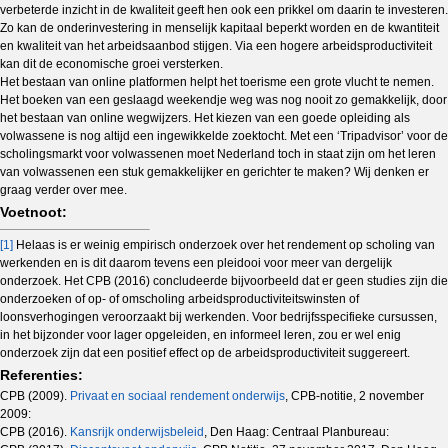
verbeterde inzicht in de kwaliteit geeft hen ook een prikkel om daarin te investeren.
Zo kan de onderinvestering in menselijk kapitaal beperkt worden en de kwantiteit
en kwaliteit van het arbeidsaanbod stijgen. Via een hogere arbeidsproductiviteit
kan dit de economische groei versterken.
Het bestaan van online platformen helpt het toerisme een grote vlucht te nemen.
Het boeken van een geslaagd weekendje weg was nog nooit zo gemakkelijk, door
het bestaan van online wegwijzers. Het kiezen van een goede opleiding als
volwassene is nog altijd een ingewikkelde zoektocht. Met een ‘Tripadvisor’ voor de
scholingsmarkt voor volwassenen moet Nederland toch in staat zijn om het leren
van volwassenen een stuk gemakkelijker en gerichter te maken? Wij denken er
graag verder over mee.
Voetnoot:
[1]
Helaas is er weinig empirisch onderzoek over het rendement op scholing van
werkenden en is dit daarom tevens een pleidooi voor meer van dergelijk
onderzoek. Het CPB (2016) concludeerde bijvoorbeeld dat er geen studies zijn die
onderzoeken of op- of omscholing arbeidsproductiviteitswinsten of
loonsverhogingen veroorzaakt bij werkenden. Voor bedrijfsspecifieke cursussen,
in het bijzonder voor lager opgeleiden, en informeel leren, zou er wel enig
onderzoek zijn dat een positief effect op de arbeidsproductiviteit suggereert.
Referenties:
CPB (2009).
Privaat en sociaal rendement onderwijs
, CPB-notitie, 2 november
2009:
CPB (2016).
Kansrijk onderwijsbeleid
, Den Haag: Centraal Planbureau: