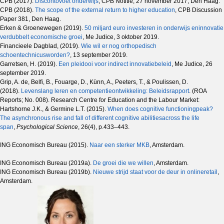
CPB (2017).
Discontovoet onderwijs
, CPB Notitie, 27 november 2017, Den Haag.
CPB (2018).
The scope of the external return to higher education
, CPB Discussion
Paper 381, Den Haag.
Erken & Groenewegen (2019).
50 miljard euro investeren in onderwijs eninnovatie
verdubbelt economische groei
, Me Judice, 3 oktober 2019.
Financieele Dagblad, (2019).
Wie wil er nog orthopedisch
schoentechnicusworden?
, 13 september 2019.
Garretsen, H. (2019).
Een pleidooi voor indirect innovatiebeleid
, Me Judice, 26
september 2019.
Grip, A. de, Belfi, B., Fouarge, D., Künn, A., Peeters, T., & Poulissen, D.
(2018).
Levenslang leren en competentieontwikkeling: Beleidsrapport
. (ROA
Reports; No. 008). Research Centre for Education and the Labour Market:
Hartshorne J.K., & Germine L.T. (2015).
When does cognitive functioningpeak?
The asynchronous rise and fall of different cognitive abilitiesacross the life
span
,
Psychological Science
, 26(4), p.433–443.
ING Economisch Bureau (2015).
Naar een sterker MKB
, Amsterdam.
ING Economisch Bureau (2019a).
De groei die we willen
, Amsterdam.
ING Economisch Bureau (2019b).
Nieuwe strijd staat voor de deur in onlineretail
,
Amsterdam.