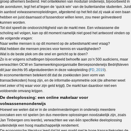
groep afnemers bediend. Het ontwikkelen van modulair onderwijs, bijvoorbeeld in
de avonduren, legt het af tegen de ‘quick win’ van de buitenlandse studenten. Juist
in aanbod volwassenenopleidingen, afgestemd op het feit dat zij vaak al een baan
hebben en juist daarnaast of tussendoor willen leren, zou meer geïnvesteerd
kunnen worden.
Tot slot speelt de ondoorzichtigheid van de markt mee. Een volwassene die
scholing wil volgen, kan op dit moment namelijk niet goed het antwoord vinden op
de volgende vragen:
Naar welke mensen is op dit moment op de arbeidsmarkt veel vraag?
Wat hebben die mensen precies voor kennis en vaardigheden?
Wat is de beste plek om die snel en gericht op te doen?
Zo is er volgens schattingen bijvoorbeeld behoefte aan zo’n 500 audiciens, maar
verwachten OCW en Samenwerkingsorganisatie Beroepsonderwijs Bedrijfsleven
dit jaar slechts 95 afgestudeerden in deze vakopleiding (
FD, 2019
).
In economentermen betekent dit dat de zoekkosten (een vorm van
transactiekosten) hoog zijn, en de informatie-asymmetrie ook (de afnemer weet
niet zeker of hij waar voor zijn geld krijgt). De markt kan daardoor niet een
voldoende omvang krijgen.
De deeloplossing: een online makelaar voor
volwassenenonderwijs
Hoewel we weten dat er in de onderinvesteringen in onderwijs meerdere
oorzaken een rol spelen (en dus meerdere oplossingen noodzakelijk zijn, zoals
Jan Tinbergen ons leerde), verwachten we van één specifieke deeloplossing
uiteindelijk een hoog maatschappelijk rendement.
De economische literatuur leert dat bij een markt met te hoge transactiekosten de