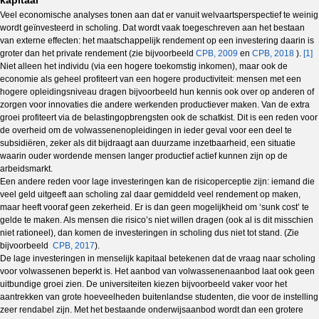
Veel economische analyses tonen aan dat er vanuit welvaartsperspectief te weinig
wordt geïnvesteerd in scholing. Dat wordt vaak toegeschreven aan het bestaan
van externe effecten: het maatschappelijk rendement op een investering daarin is
groter dan het private rendement (zie bijvoorbeeld
CPB, 2009
en
CPB, 2018
).
[1]
Niet alleen het individu (via een hogere toekomstig inkomen), maar ook de
economie als geheel profiteert van een hogere productiviteit: mensen met een
hogere opleidingsniveau dragen bijvoorbeeld hun kennis ook over op anderen of
zorgen voor innovaties die andere werkenden productiever maken. Van de extra
groei profiteert via de belastingopbrengsten ook de schatkist. Dit is een reden voor
de overheid om de volwassenenopleidingen in ieder geval voor een deel te
subsidiëren, zeker als dit bijdraagt aan duurzame inzetbaarheid, een situatie
waarin ouder wordende mensen langer productief actief kunnen zijn op de
arbeidsmarkt.
Een andere reden voor lage investeringen kan de risicoperceptie zijn: iemand die
veel geld uitgeeft aan scholing zal daar gemiddeld veel rendement op maken,
maar heeft vooraf geen zekerheid. Er is dan geen mogelijkheid om ‘sunk cost’ te
gelde te maken. Als mensen die risico’s niet willen dragen (ook al is dit misschien
niet rationeel), dan komen de investeringen in scholing dus niet tot stand. (Zie
bijvoorbeeld
CPB, 2017
).
De lage investeringen in menselijk kapitaal betekenen dat de vraag naar scholing
voor volwassenen beperkt is. Het aanbod van volwassenenaanbod laat ook geen
uitbundige groei zien. De universiteiten kiezen bijvoorbeeld vaker voor het
aantrekken van grote hoeveelheden buitenlandse studenten, die voor de instelling
zeer rendabel zijn. Met het bestaande onderwijsaanbod wordt dan een grotere