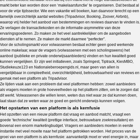
markt beter kan worden door een ‘makelaarsfunctie’ te organiseren. Dat bestaat al
voor de vrije tijdssector. Wie een vakantie wil boeken, kan daarvoor terecht op een
tamelijk overzichtelijk aantal websites (Tripadvisor, Booking, Zoover, Airbnb),
waarop vrij helder het aanbod van bestemmingen en reviews daarvan te vinden is.
Ze verlagen de transactiekosten en de informatie-asymmetrie van deze
ervaringsgoederen. Zo maken ze het veel aantrekkelijker om de aangeboden
diensten af te nemen. Ze maken de markt daarmee “perfecter”.
Voor de scholingsmarkt voor volwassenen bestaat echter geen goed werkende
online makelaar, waar de vragers (volwassenen met een scholingswens) het
aanbod (publieke en private onderwijsaanbieders) vinden en hun kwaliteit goed
kunnen vergelijken. Er zijn wel initiatieven, zoals Springest, Tiptrack, KiesMBO,
Studiekeuze123 en Nationaleberoepengids.nl, maar geen van allen is
vergelijkbaar in compleetheid, overzichtelijkheid, betrouwbaarheid van reviews en
gemak met een platform als Tripadvisor.
Ze lijden vaak aan een probleem dat veel platformen hebben: zowel aanbieders
als vragers moeten in grote hoeveelheden op het platform zitten, om te zorgen dat
dit werkt. Volwassenen die willen leren, weten dus niet waar ze dat kunnen doen,
laat staan dat ze weten waar ze goed en gericht onderwijs kunnen volgen.
Het opstarten van een platform is als kernfusie
Het opzetten van een nieuw platform dat vraag en aanbod matcht, vraagt een
goede ‘technische’ kwaliteit (prettige interface, betrouwbare zoekresultaten) en
bovenal een enorm marketingbudget. Vragers en aanbieders moeten in eerste
instantie met veel moeite naar het platform getrokken worden. Het proces van de
groei van een platform is als kernfusie: aanvankelijk moet er veel energie in, maar