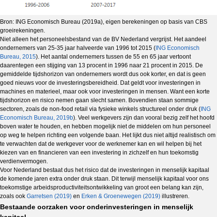
Bron: ING Economisch Bureau (2019a), eigen berekeningen op basis van CBS
groeirekeningen.
Niet alleen het personeelsbestand van de BV Nederland vergrijst. Het aandeel
ondernemers van 25-35 jaar halveerde van 1996 tot 2015 (
ING Economisch
Bureau, 2015
). Het aantal ondernemers tussen de 55 en 65 jaar vertoont
daarentegen een stijging van 13 procent in 1996 naar 21 procent in 2015. De
gemiddelde tijdshorizon van ondernemers wordt dus ook korter, en dat is geen
goed nieuws voor de investeringsbereidheid. Dat geldt voor investeringen in
machines en materieel, maar ook voor investeringen in mensen. Want een korte
tijdshorizon en risico nemen gaan slecht samen. Bovendien staan sommige
sectoren, zoals de non-food retail via fysieke winkels structureel onder druk (
ING
Economisch Bureau, 2019b
). Veel werkgevers zijn dan vooral bezig zelf het hoofd
boven water te houden, en hebben mogelijk niet de middelen om hun personeel
op weg te helpen richting een volgende baan. Het lijkt dus niet altijd realistisch om
te verwachten dat de werkgever voor de werknemer kan en wil helpen bij het
kiezen van en financieren van een investering in zichzelf en hun toekomstig
verdienvermogen.
Voor Nederland bestaat dus het risico dat de investeringen in menselijk kapitaal
de komende jaren extra onder druk staan. Dit terwijl menselijk kapitaal voor ons
toekomstige arbeidsproductiviteitsontwikkeling van groot een belang kan zijn,
zoals ook
Garretsen (2019)
en
Erken & Groenewegen (2019)
illustreren.
Bestaande oorzaken voor onderinvesteringen in menselijk
kapitaal