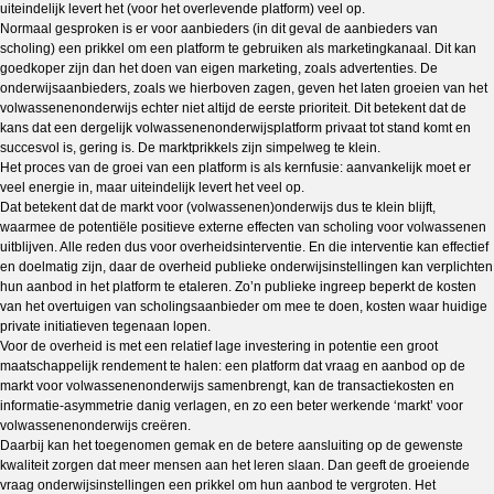
uiteindelijk levert het (voor het overlevende platform) veel op.
Normaal gesproken is er voor aanbieders (in dit geval de aanbieders van
scholing) een prikkel om een platform te gebruiken als marketingkanaal. Dit kan
goedkoper zijn dan het doen van eigen marketing, zoals advertenties. De
onderwijsaanbieders, zoals we hierboven zagen, geven het laten groeien van het
volwassenenonderwijs echter niet altijd de eerste prioriteit. Dit betekent dat de
kans dat een dergelijk volwassenenonderwijsplatform privaat tot stand komt en
succesvol is, gering is. De marktprikkels zijn simpelweg te klein.
Het proces van de groei van een platform is als kernfusie: aanvankelijk moet er
veel energie in, maar uiteindelijk levert het veel op.
Dat betekent dat de markt voor (volwassenen)onderwijs dus te klein blijft,
waarmee de potentiële positieve externe effecten van scholing voor volwassenen
uitblijven. Alle reden dus voor overheidsinterventie. En die interventie kan effectief
en doelmatig zijn, daar de overheid publieke onderwijsinstellingen kan verplichten
hun aanbod in het platform te etaleren. Zo’n publieke ingreep beperkt de kosten
van het overtuigen van scholingsaanbieder om mee te doen, kosten waar huidige
private initiatieven tegenaan lopen.
Voor de overheid is met een relatief lage investering in potentie een groot
maatschappelijk rendement te halen: een platform dat vraag en aanbod op de
markt voor volwassenenonderwijs samenbrengt, kan de transactiekosten en
informatie-asymmetrie danig verlagen, en zo een beter werkende ‘markt’ voor
volwassenenonderwijs creëren.
Daarbij kan het toegenomen gemak en de betere aansluiting op de gewenste
kwaliteit zorgen dat meer mensen aan het leren slaan. Dan geeft de groeiende
vraag onderwijsinstellingen een prikkel om hun aanbod te vergroten. Het