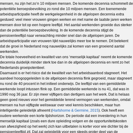
mensen, nu zijn het zo’n 10 miljoen mensen. De komende decennia schommelt de
potentiële beroepsbevolking zo rond die 10 miljoen mensen. Een toenemende
arbeidsparticipatie heeft de werkgelegenheid in de afgelopen decennia extra
gestuwd: veel meer vrouwen gingen werken en met name de laatste jaren werken
mensen door tot op een hogere leeftijd. Het aantal werkenden groeide dus sterker
dan de potentiële beroepsbevolking. In de komende decennia stijgt de
pensioenleeftijd naar verwachting minder snel dan de afgelopen jaren. De
arbeidsparticipatie van vrouwen lijkt nauwelijks meer toe te nemen. Dit betekent
dat de groei in Nederland nog nauwelijks zal komen van een groeiend aantal
werkenden.
De totale hoeveelheid en kwaliteit van ons ‘menselijk kapitaal’ neemt de komende
decennia duidelijk minder sterk toe dan in de afgelopen decennia en remt zo het
Nederlands groeipotentieel.
Daarnaast is er het risico dat de kwaliteit van het arbeidsaanbod stagneert. Het
aandeel hoogopgeleiden is de afgelopen decennia flink gegroeid, maar stagneert
nu rond de 40 procent in het initieel onderwijs. De leeftijd van een gemiddelde
werkende loopt intussen flink op. Een gemiddelde werkende is nu 41, dat was in
1990 nog 36 jaar. Er zijn meer vijftigers dan dertigers aan het werk. Dat is helaas
geen goed nieuws voor het gemiddelde lerend vermogen van werkenden, omdat
mensen na hun vijftigste weliswaar over veel kennis beschikken, maar hun
intelligentie geleidelijk afneemt (
Hartshorne & Germine, 2015
). Ook heeft een
oudere werkende een korte tijdshorizon. De periode dat een investering in hun
menselijk kapitaal (zoals een dure opleiding volgen en de opportuniteitskosten
van afwezigheid op het werk) zich kan uitbetalen is korter voor wie dichter bij de
pensioenleeftijd zit. Dat zal geleidelijk voor een steeds groter deel van de