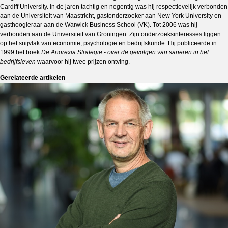
Cardiff University. In de jaren tachtig en negentig was hij respectievelijk verbonden
aan de Universiteit van Maastricht, gastonderzoeker aan New York University en
gasthoogleraar aan de Warwick Business School (VK). Tot 2006 was hij
verbonden aan de Universiteit van Groningen. Zijn onderzoeksinteresses liggen
op het snijvlak van economie, psychologie en bedrijfskunde. Hij publiceerde in
1999 het boek
De Anorexia Strategie - over de gevolgen van saneren in het
bedrijfsleven
waarvoor hij twee prijzen ontving.
Gerelateerde artikelen