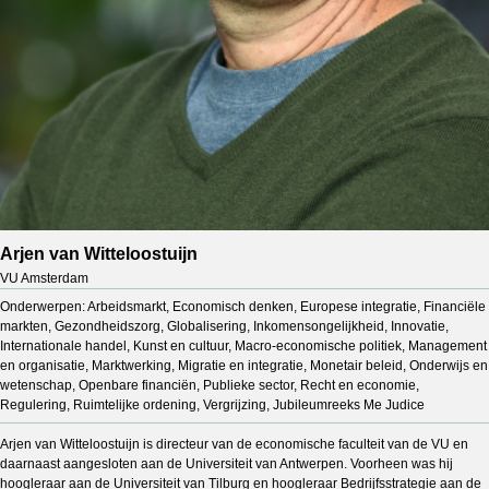
Arjen van Witteloostuijn
VU Amsterdam
Onderwerpen: Arbeidsmarkt, Economisch denken, Europese integratie, Financiële
markten, Gezondheidszorg, Globalisering, Inkomensongelijkheid, Innovatie,
Internationale handel, Kunst en cultuur, Macro-economische politiek, Management
en organisatie, Marktwerking, Migratie en integratie, Monetair beleid, Onderwijs en
wetenschap, Openbare financiën, Publieke sector, Recht en economie,
Regulering, Ruimtelijke ordening, Vergrijzing, Jubileumreeks Me Judice
Arjen van Witteloostuijn is directeur van de economische faculteit van de VU en
daarnaast aangesloten aan de Universiteit van Antwerpen. Voorheen was hij
hoogleraar aan de Universiteit van Tilburg en hoogleraar Bedrijfsstrategie aan de