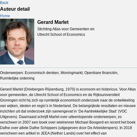
Back
Auteur detail
Home
Gerard Marlet
Stichting Atlas voor Gemeenten en
Utrecht School of Economics
Onderwerpen: Economisch denken, Woningmarkt, Openbare financiën,
Ruimtelijke ordening
Gerard Marlet (Driebergen-Rijsenburg, 1970) is econoom en historicus. Voor Atlas
voor gemeenten, de Utrecht School of Economics en de Rijksuniversiteit
Groningen richt hij zich op ruimtelijk economisch onderzoek naar de ontwikkeling
van wijken, steden en regio’s in Nederland. De belangrijkste resultaten en nieuwe
inzichten uit dat onderzoek zijn samengevat in ‘De Aantrekkelijke Stad’ (VOC
Uitgevers). Daarnaast schrijft Marlet over uiteenlopende onderwerpen; zo
verscheen in 2007 een boek over wielrenner Michael Boogerd en recent het boek
Dafne over atlete Dafne Schippers (uitgegeven door De Arbeiderspers). In 2018
verscheen een artikel in JEEA (Nether Lands) over het effect van