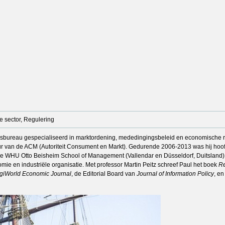
 sector, Regulering
sbureau gespecialiseerd in marktordening, mededingingsbeleid en economische regu
seur van de ACM (Autoriteit Consument en Markt). Gedurende 2006-2013 was hij ho
 de WHU Otto Beisheim School of Management (Vallendar en Düsseldorf, Duitsland
ie en industriële organisatie. Met professor Martin Peitz schreef Paul het boek
Re
giWorld Economic Journal
, de Editorial Board van
Journal of Information Policy
, en