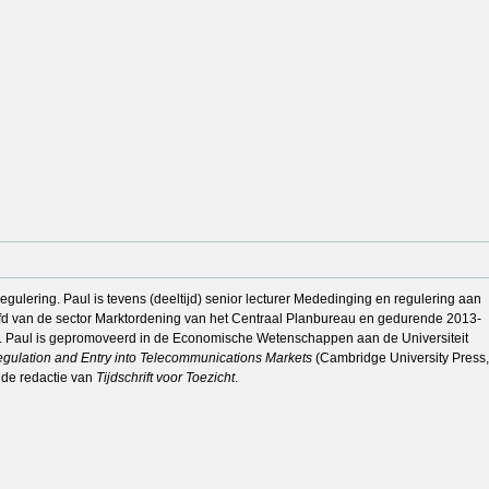
lering. Paul is tevens (deeltijd) senior lecturer Mededinging en regulering aan
ofd van de sector Marktordening van het Centraal Planbureau en gedurende 2013-
). Paul is gepromoveerd in de Economische Wetenschappen aan de Universiteit
gulation and Entry into Telecommunications Markets
(Cambridge University Press,
 de redactie van
Tijdschrift voor Toezicht
.