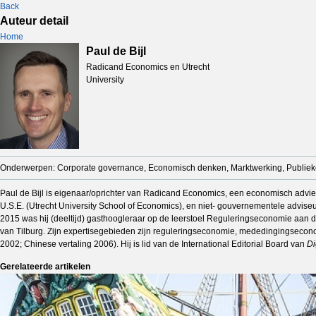
Back
Auteur detail
Home
Paul de Bijl
Radicand Economics en Utrecht
University
Onderwerpen: Corporate governance, Economisch denken, Marktwerking, Publieke
Paul de Bijl is eigenaar/oprichter van Radicand Economics, een economisch advie
U.S.E. (Utrecht University School of Economics), en niet- gouvernementele advi
2015 was hij (deeltijd) gasthoogleraar op de leerstoel Reguleringseconomie aan
van Tilburg. Zijn expertisegebieden zijn reguleringseconomie, mededingingseconom
2002; Chinese vertaling 2006). Hij is lid van de International Editorial Board van
Di
Gerelateerde artikelen