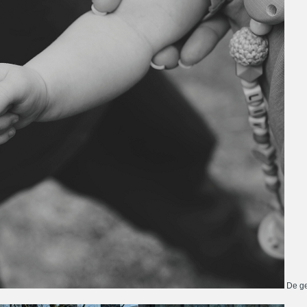
De ge