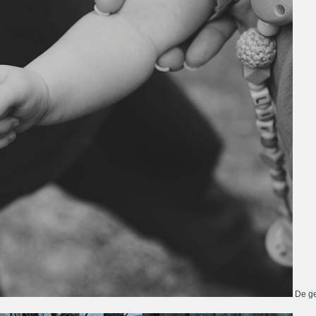
De ge