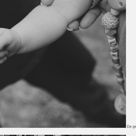
De ge