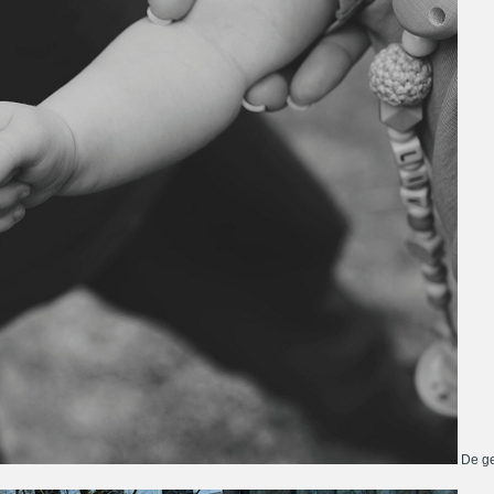
De ge