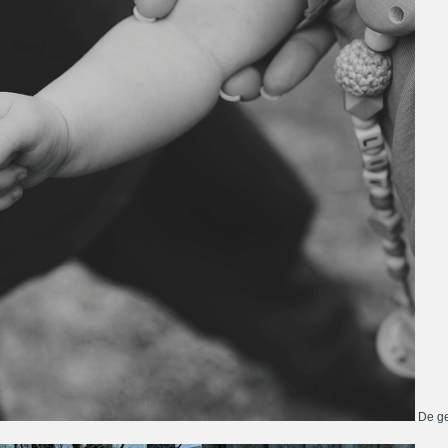
De ge