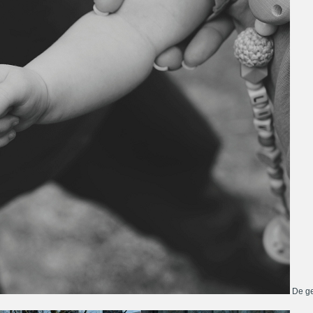
De ge