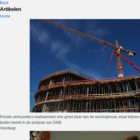
Back
Artikelen
Home
Private verhuurders realiseerden een groot deel van de woningbouw, maar blijven
buiten beeld in de analyse van DNB
Vandaag