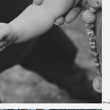
De ge