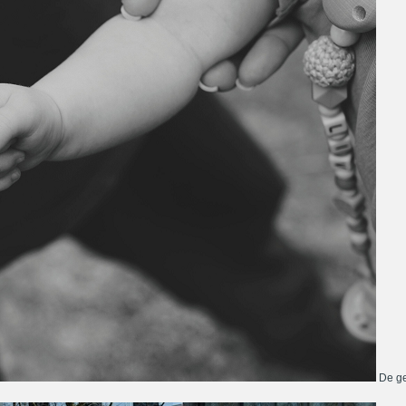
De ge