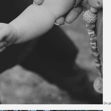
De ge