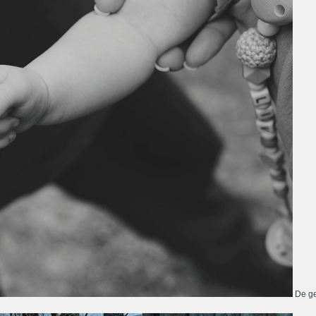
De ge