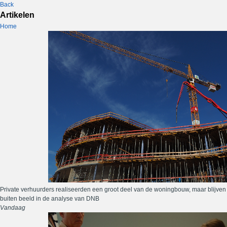
Back
Artikelen
Home
Private verhuurders realiseerden een groot deel van de woningbouw, maar blijven
buiten beeld in de analyse van DNB
Vandaag