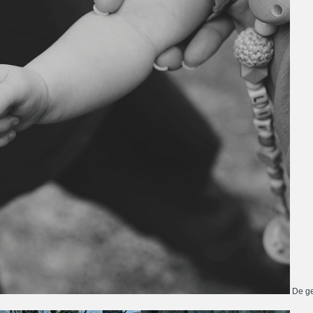
De ge