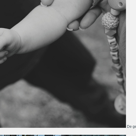
De ge