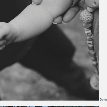
De ge