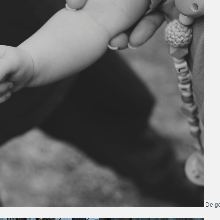
De ge