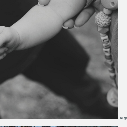
De ge