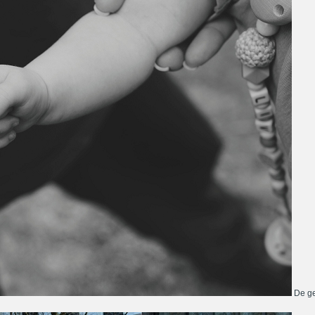
De ge