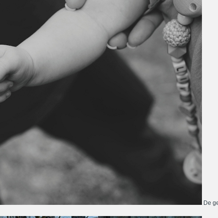
De ge