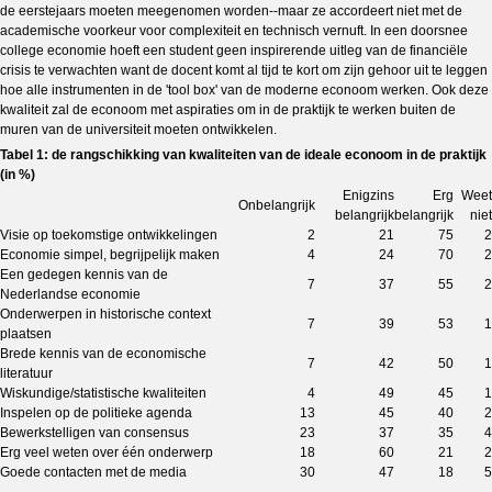
de eerstejaars moeten meegenomen worden--maar ze accordeert niet met de
academische voorkeur voor complexiteit en technisch vernuft.
In een doorsnee
college economie hoeft een student geen inspirerende uitleg van de financiële
crisis te verwachten want de docent komt al tijd te kort om zijn gehoor uit te leggen
hoe alle instrumenten in de 'tool box' van de moderne econoom werken. Ook deze
kwaliteit zal de econoom met aspiraties om in de praktijk te werken buiten de
muren van de universiteit moeten ontwikkelen.
Tabel 1: de rangschikking van kwaliteiten van de ideale econoom in de praktijk
(in %)
Enigzins
Erg
Weet
Onbelangrijk
belangrijk
belangrijk
niet
Visie op toekomstige ontwikkelingen
2
21
75
2
Economie simpel, begrijpelijk maken
4
24
70
2
Een gedegen kennis van de
7
37
55
2
Nederlandse economie
Onderwerpen in historische context
7
39
53
1
plaatsen
Brede kennis van de economische
7
42
50
1
literatuur
Wiskundige/statistische kwaliteiten
4
49
45
1
Inspelen op de politieke agenda
13
45
40
2
Bewerkstelligen van consensus
23
37
35
4
Erg veel weten over één onderwerp
18
60
21
2
Goede contacten met de media
30
47
18
5