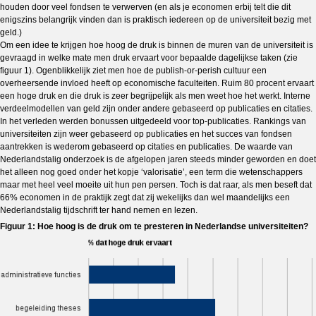
houden door veel fondsen te verwerven (en als je economen erbij telt die dit
enigszins belangrijk vinden dan is praktisch iedereen op de universiteit bezig met
geld.)
Om een idee te krijgen hoe hoog de druk is binnen de muren van de universiteit is
gevraagd in welke mate men druk ervaart voor bepaalde dagelijkse taken (zie
figuur 1). Ogenblikkelijk ziet men hoe de publish-or-perish cultuur een
overheersende invloed heeft op economische faculteiten. Ruim 80 procent ervaart
een hoge druk en die druk is zeer begrijpelijk als men weet hoe het werkt. Interne
verdeelmodellen van geld zijn onder andere gebaseerd op publicaties en citaties.
In het verleden werden bonussen uitgedeeld voor top-publicaties. Rankings van
universiteiten zijn weer gebaseerd op publicaties en het succes van fondsen
aantrekken is wederom gebaseerd op citaties en publicaties. De waarde van
Nederlandstalig onderzoek is de afgelopen jaren steeds minder geworden en doet
het alleen nog goed onder het kopje ‘valorisatie’, een term die wetenschappers
maar met heel veel moeite uit hun pen persen. Toch is dat raar, als men beseft dat
66% economen in de praktijk zegt dat zij wekelijks dan wel maandelijks een
Nederlandstalig tijdschrift ter hand nemen en lezen.
Figuur 1: Hoe hoog is de druk om te presteren in Nederlandse universiteiten?