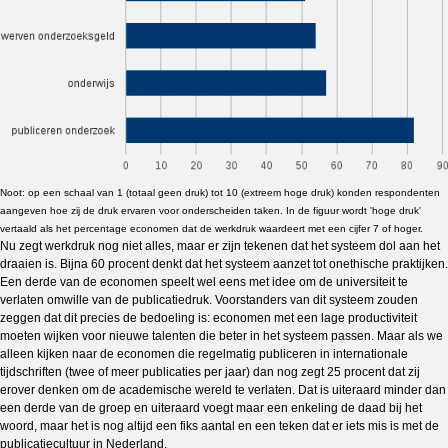
Noot: op een schaal van 1 (totaal geen druk) tot 10 (extreem hoge druk) konden respondenten
aangeven hoe zij de druk ervaren voor onderscheiden taken. In de figuur wordt 'hoge druk'
vertaald als het percentage economen dat de werkdruk waardeert met een cijfer 7 of hoger.
Nu zegt werkdruk nog niet alles, maar er zijn tekenen dat het systeem dol aan het
draaien is. Bijna 60 procent denkt dat het systeem aanzet tot onethische praktijken.
Een derde van de economen speelt wel eens met idee om de universiteit te
verlaten omwille van de publicatiedruk. Voorstanders van dit systeem zouden
zeggen dat dit precies de bedoeling is: economen met een lage productiviteit
moeten wijken voor nieuwe talenten die beter in het systeem passen. Maar als we
alleen kijken naar de economen die regelmatig publiceren in internationale
tijdschriften (twee of meer publicaties per jaar) dan nog zegt 25 procent dat zij
erover denken om de academische wereld te verlaten. Dat is uiteraard minder dan
een derde van de groep en uiteraard voegt maar een enkeling de daad bij het
woord, maar het is nog altijd een fiks aantal en een teken dat er iets mis is met de
publicatiecultuur in Nederland.