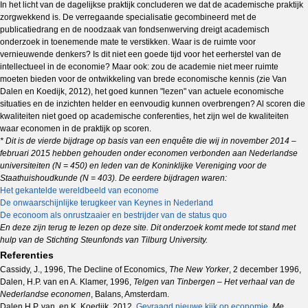
In het licht van de dagelijkse praktijk concluderen we dat de academische praktijk
zorgwekkend is. De verregaande specialisatie gecombineerd met de
publicatiedrang en de noodzaak van fondsenwerving dreigt academisch
onderzoek in toenemende mate te verstikken. Waar is de ruimte voor
vernieuwende denkers? Is dit niet een goede tijd voor het eerherstel van de
intellectueel in de economie? Maar ook: zou de academie niet meer ruimte
moeten bieden voor de ontwikkeling van brede economische kennis (zie Van
Dalen en Koedijk, 2012), het goed kunnen "lezen" van actuele economische
situaties en de inzichten helder en eenvoudig kunnen overbrengen? Al scoren die
kwaliteiten niet goed op academische conferenties, het zijn wel de kwaliteiten
waar economen in de praktijk op scoren.
* Dit is de vierde bijdrage op basis van een enquête die wij in november 2014 –
februari 2015 hebben gehouden onder economen verbonden aan Nederlandse
universiteiten (N = 450) en leden van de Koninklijke Vereniging voor de
Staathuishoudkunde (N = 403). De eerdere bijdragen waren:
Het gekantelde wereldbeeld van econome
De onwaarschijnlijke terugkeer van Keynes in Nederlan
d
De econoom als onrustzaaier en bestrijder van de status quo
En deze zijn terug te lezen op deze site. Dit onderzoek komt mede tot stand met
hulp van de Stichting Steunfonds van Tilburg University.
Referenties
Cassidy, J., 1996, The Decline of Economics,
The New Yorker
, 2 december 1996,
Dalen, H.P. van en A. Klamer, 1996,
Telgen van Tinbergen – Het verhaal van de
Nederlandse economen
, Balans, Amsterdam.
Dalen,H.P. van, en K. Koedijk, 2012,
Gevraagd nieuwe kijk op economie
,
Me