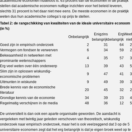
academische economen nutteloos is: 63 procent van de economen in de praktijk
stellen dat academische economen nuttige inzichten voor het beleid leveren,
slechts 31 procent is het daar niet mee eens. De meeste economen in de praktijk
weten dus hun academische collega’s op prijs te stellen.
Tabel 2: de rangschikking van kwaliteiten van de ideale universitaire econoom
(in %)
Enigzins
Erg
Weet
Onbelangrijk
belangrijk
belangrijk
niet
Goed zijn in empirisch onderzoek
2
31
64
2
Vermogen om fondsen te verwerven
6
34
59
2
Bekwaamheid in netwerken met
4
35
57
3
prominante wetenschappers
Erg veel weten over één onderwerp
13
39
43
5
Slim zijn in oplossen wiskundig-
9
47
41
3
economische problemen
Uitmunten in wiskunde
9
49
39
3
Brede kennis van de economische
20
45
32
2
literatuur
Grondige kennis van de economie
34
39
23
4
Regelmatig verschijnen in de media
48
36
12
5
De universiteit is dan ook een aparte organisatie geworden. De aandacht is
vergeleken met twintig jaar geleden verschoven van theoretisch, wiskundig
onderzoek naar empirisch onderzoek, maar het is ook veelzeggend dat 3 op de 5
universitaire economen zegt dat het erg belangrijk is dat je eigen broek weet op te