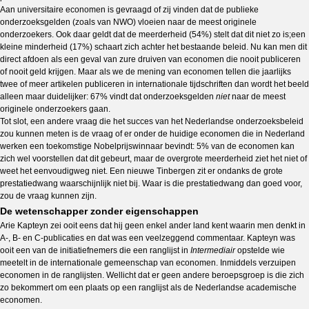
Aan universitaire economen is gevraagd of zij vinden dat de publieke
onderzoeksgelden (zoals van NWO) vloeien naar de meest originele
onderzoekers. Ook daar geldt dat de meerderheid (54%) stelt dat dit niet zo is;een
kleine minderheid (17%) schaart zich achter het bestaande beleid. Nu kan men dit
direct afdoen als een geval van zure druiven van economen die nooit publiceren
of nooit geld krijgen. Maar als we de mening van economen tellen die jaarlijks
twee of meer artikelen publiceren in internationale tijdschriften dan wordt het beeld
alleen maar duidelijker: 67% vindt dat onderzoeksgelden
niet
naar de meest
originele onderzoekers gaan.
Tot slot, een andere vraag die het succes van het Nederlandse onderzoeksbeleid
zou kunnen meten is de vraag of er onder de huidige economen die in Nederland
werken een toekomstige Nobelprijswinnaar bevindt: 5% van de economen kan
zich wel voorstellen dat dit gebeurt, maar de overgrote meerderheid ziet het niet of
weet het eenvoudigweg niet. Een nieuwe Tinbergen zit er ondanks de grote
prestatiedwang waarschijnlijk niet bij. Waar is die prestatiedwang dan goed voor,
zou de vraag kunnen zijn.
De wetenschapper zonder eigenschappen
Arie Kapteyn zei ooit eens dat hij geen enkel ander land kent waarin men denkt in
A-, B- en C-publicaties en dat was een veelzeggend commentaar. Kapteyn was
ooit een van de initiatiefnemers die een ranglijst in
Intermediair
opstelde wie
meetelt in de internationale gemeenschap van economen. Inmiddels verzuipen
economen in de ranglijsten. Wellicht dat er geen andere beroepsgroep is die zich
zo bekommert om een plaats op een ranglijst als de Nederlandse academische
economen.