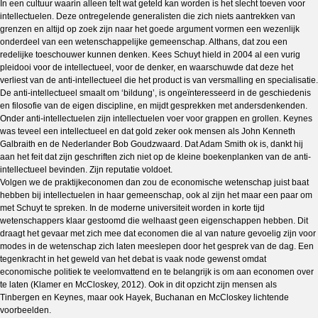
In een cultuur waarin alleen telt wat geteld kan worden is het slecht toeven voor
intellectuelen. Deze ontregelende generalisten die zich niets aantrekken van
grenzen en altijd op zoek zijn naar het goede argument vormen een wezenlijk
onderdeel van een wetenschappelijke gemeenschap. Althans, dat zou een
redelijke toeschouwer kunnen denken. Kees Schuyt hield in 2004 al een vurig
pleidooi voor de intellectueel, voor de denker, en waarschuwde dat deze het
verliest van de anti-intellectueel die het product is van versmalling en specialisatie.
De anti-intellectueel smaalt om ‘bildung’, is ongeïnteresseerd in de geschiedenis
en filosofie van de eigen discipline, en mijdt gesprekken met andersdenkenden.
Onder anti-intellectuelen zijn intellectuelen voer voor grappen en grollen. Keynes
was teveel een intellectueel en dat gold zeker ook mensen als John Kenneth
Galbraith en de Nederlander Bob Goudzwaard. Dat Adam Smith ok is, dankt hij
aan het feit dat zijn geschriften zich niet op de kleine boekenplanken van de anti-
intellectueel bevinden. Zijn reputatie voldoet.
Volgen we de praktijkeconomen dan zou de economische wetenschap juist baat
hebben bij intellectuelen in haar gemeenschap, ook al zijn het maar een paar om
met Schuyt te spreken. In de moderne universiteit worden in korte tijd
wetenschappers klaar gestoomd die welhaast geen eigenschappen hebben. Dit
draagt het gevaar met zich mee dat economen die al van nature gevoelig zijn voor
modes in de wetenschap zich laten meeslepen door het gesprek van de dag. Een
tegenkracht in het geweld van het debat is vaak node gewenst omdat
economische politiek te veelomvattend en te belangrijk is om aan economen over
te laten (Klamer en McCloskey, 2012). Ook in dit opzicht zijn mensen als
Tinbergen en Keynes, maar ook Hayek, Buchanan en McCloskey lichtende
voorbeelden.