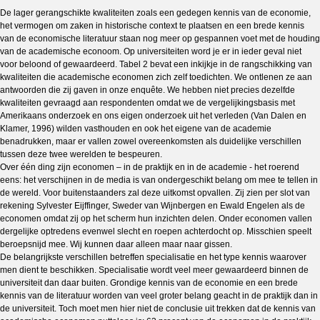
De lager gerangschikte kwaliteiten zoals een gedegen kennis van de economie,
het vermogen om zaken in historische context te plaatsen en een brede kennis
van de economische literatuur staan nog meer op gespannen voet met de houding
van de academische econoom. Op universiteiten word je er in ieder geval niet
voor beloond of gewaardeerd. Tabel 2 bevat een inkijkje in de rangschikking van
kwaliteiten die academische economen zich zelf toedichten. We ontlenen ze aan
antwoorden die zij gaven in onze enquête. We hebben niet precies dezelfde
kwaliteiten gevraagd aan respondenten omdat we de vergelijkingsbasis met
Amerikaans onderzoek en ons eigen onderzoek uit het verleden (Van Dalen en
Klamer, 1996) wilden vasthouden en ook het eigene van de academie
benadrukken, maar er vallen zowel overeenkomsten als duidelijke verschillen
tussen deze twee werelden te bespeuren.
Over één ding zijn economen – in de praktijk en in de academie - het roerend
eens: het verschijnen in de media is van ondergeschikt belang om mee te tellen in
de wereld. Voor buitenstaanders zal deze uitkomst opvallen. Zij zien per slot van
rekening Sylvester Eijffinger, Sweder van Wijnbergen en Ewald Engelen als de
economen omdat zij op het scherm hun inzichten delen. Onder economen vallen
dergelijke optredens evenwel slecht en roepen achterdocht op. Misschien speelt
beroepsnijd mee. Wij kunnen daar alleen maar naar gissen.
De belangrijkste verschillen betreffen specialisatie en het type kennis waarover
men dient te beschikken. Specialisatie wordt veel meer gewaardeerd binnen de
universiteit dan daar buiten. Grondige kennis van de economie en een brede
kennis van de literatuur worden van veel groter belang geacht in de praktijk dan in
de universiteit. Toch moet men hier niet de conclusie uit trekken dat de kennis van