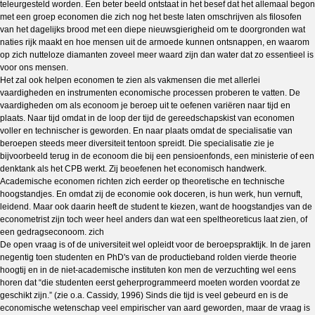
teleurgesteld worden. Een beter beeld ontstaat in het besef dat het allemaal begon
met een groep economen die zich nog het beste laten omschrijven als filosofen
van het dagelijks brood met een diepe nieuwsgierigheid om te doorgronden wat
naties rijk maakt en hoe mensen uit de armoede kunnen ontsnappen, en waarom
op zich nutteloze diamanten zoveel meer waard zijn dan water dat zo essentieel is
voor ons mensen.
Het zal ook helpen economen te zien als vakmensen die met allerlei
vaardigheden en instrumenten economische processen proberen te vatten. De
vaardigheden om als econoom je beroep uit te oefenen variëren naar tijd en
plaats. Naar tijd omdat in de loop der tijd de gereedschapskist van economen
voller en technischer is geworden. En naar plaats omdat de specialisatie van
beroepen steeds meer diversiteit tentoon spreidt. Die specialisatie zie je
bijvoorbeeld terug in de econoom die bij een pensioenfonds, een ministerie of een
denktank als het CPB werkt. Zij beoefenen het economisch handwerk.
Academische economen richten zich eerder op theoretische en technische
hoogstandjes. En omdat zij de economie ook doceren, is hun werk, hun vernuft,
leidend. Maar ook daarin heeft de student te kiezen, want de hoogstandjes van de
econometrist zijn toch weer heel anders dan wat een speltheoreticus laat zien, of
een gedragseconoom. zich
De open vraag is of de universiteit wel opleidt voor de beroepspraktijk. In de jaren
negentig toen studenten en PhD's van de productieband rolden vierde theorie
hoogtij en in de niet-academische instituten kon men de verzuchting wel eens
horen dat “die studenten eerst geherprogrammeerd moeten worden voordat ze
geschikt zijn.” (zie o.a. Cassidy, 1996) Sinds die tijd is veel gebeurd en is de
economische wetenschap veel empirischer van aard geworden, maar de vraag is