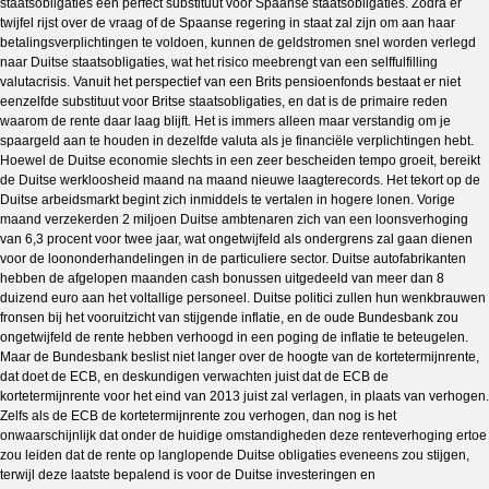
staatsobligaties een perfect substituut voor Spaanse staatsobligaties. Zodra er
twijfel rijst over de vraag of de Spaanse regering in staat zal zijn om aan haar
betalingsverplichtingen te voldoen, kunnen de geldstromen snel worden verlegd
naar Duitse staatsobligaties, wat het risico meebrengt van een selffulfilling
valutacrisis. Vanuit het perspectief van een Brits pensioenfonds bestaat er niet
eenzelfde substituut voor Britse staatsobligaties, en dat is de primaire reden
waarom de rente daar laag blijft. Het is immers alleen maar verstandig om je
spaargeld aan te houden in dezelfde valuta als je financiële verplichtingen hebt.
Hoewel de Duitse economie slechts in een zeer bescheiden tempo groeit, bereikt
de Duitse werkloosheid maand na maand nieuwe laagterecords. Het tekort op de
Duitse arbeidsmarkt begint zich inmiddels te vertalen in hogere lonen. Vorige
maand verzekerden 2 miljoen Duitse ambtenaren zich van een loonsverhoging
van 6,3 procent voor twee jaar, wat ongetwijfeld als ondergrens zal gaan dienen
voor de loononderhandelingen in de particuliere sector. Duitse autofabrikanten
hebben de afgelopen maanden cash bonussen uitgedeeld van meer dan 8
duizend euro aan het voltallige personeel. Duitse politici zullen hun wenkbrauwen
fronsen bij het vooruitzicht van stijgende inflatie, en de oude Bundesbank zou
ongetwijfeld de rente hebben verhoogd in een poging de inflatie te beteugelen.
Maar de Bundesbank beslist niet langer over de hoogte van de kortetermijnrente,
dat doet de ECB, en deskundigen verwachten juist dat de ECB de
kortetermijnrente voor het eind van 2013 juist zal verlagen, in plaats van verhogen.
Zelfs als de ECB de kortetermijnrente zou verhogen, dan nog is het
onwaarschijnlijk dat onder de huidige omstandigheden deze renteverhoging ertoe
zou leiden dat de rente op langlopende Duitse obligaties eveneens zou stijgen,
terwijl deze laatste bepalend is voor de Duitse investeringen en