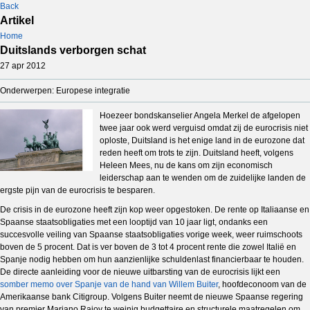
Back
Artikel
Home
Duitslands verborgen schat
27 apr 2012
Onderwerpen: Europese integratie
Hoezeer bondskanselier Angela Merkel de afgelopen
twee jaar ook werd verguisd omdat zij de eurocrisis niet
oploste, Duitsland is het enige land in de eurozone dat
reden heeft om trots te zijn. Duitsland heeft, volgens
Heleen Mees, nu de kans om zijn economisch
leiderschap aan te wenden om de zuidelijke landen de
ergste pijn van de eurocrisis te besparen.
De crisis in de eurozone heeft zijn kop weer opgestoken. De rente op Italiaanse en
Spaanse staatsobligaties met een looptijd van 10 jaar ligt, ondanks een
succesvolle veiling van Spaanse staatsobligaties vorige week, weer ruimschoots
boven de 5 procent. Dat is ver boven de 3 tot 4 procent rente die zowel Italië en
Spanje nodig hebben om hun aanzienlijke schuldenlast financierbaar te houden.
De directe aanleiding voor de nieuwe uitbarsting van de eurocrisis lijkt een
somber memo over Spanje van de hand van Willem Buiter
, hoofdeconoom van de
Amerikaanse bank Citigroup. Volgens Buiter neemt de nieuwe Spaanse regering
van premier Mariano Rajoy te weinig budgettaire en structurele maatregelen om