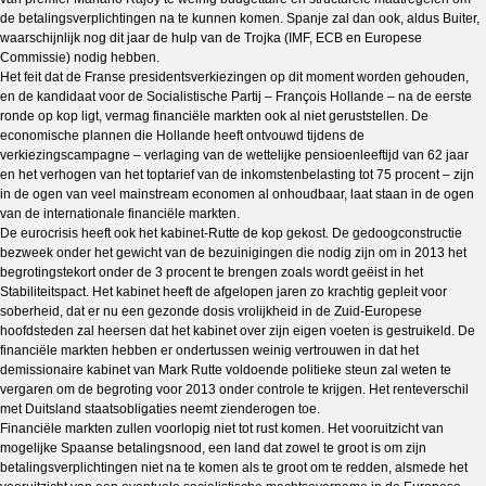
de betalingsverplichtingen na te kunnen komen. Spanje zal dan ook, aldus Buiter,
waarschijnlijk nog dit jaar de hulp van de Trojka (IMF, ECB en Europese
Commissie) nodig hebben.
Het feit dat de Franse presidentsverkiezingen op dit moment worden gehouden,
en de kandidaat voor de Socialistische Partij – François Hollande – na de eerste
ronde op kop ligt, vermag financiële markten ook al niet geruststellen. De
economische plannen die Hollande heeft ontvouwd tijdens de
verkiezingscampagne – verlaging van de wettelijke pensioenleeftijd van 62 jaar
en het verhogen van het toptarief van de inkomstenbelasting tot 75 procent – zijn
in de ogen van veel mainstream economen al onhoudbaar, laat staan in de ogen
van de internationale financiële markten.
De eurocrisis heeft ook het kabinet-Rutte de kop gekost. De gedoogconstructie
bezweek onder het gewicht van de bezuinigingen die nodig zijn om in 2013 het
begrotingstekort onder de 3 procent te brengen zoals wordt geëist in het
Stabiliteitspact. Het kabinet heeft de afgelopen jaren zo krachtig gepleit voor
soberheid, dat er nu een gezonde dosis vrolijkheid in de Zuid-Europese
hoofdsteden zal heersen dat het kabinet over zijn eigen voeten is gestruikeld. De
financiële markten hebben er ondertussen weinig vertrouwen in dat het
demissionaire kabinet van Mark Rutte voldoende politieke steun zal weten te
vergaren om de begroting voor 2013 onder controle te krijgen. Het renteverschil
met Duitsland staatsobligaties neemt zienderogen toe.
Financiële markten zullen voorlopig niet tot rust komen. Het vooruitzicht van
mogelijke Spaanse betalingsnood, een land dat zowel te groot is om zijn
betalingsverplichtingen niet na te komen als te groot om te redden, alsmede het