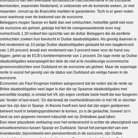
vooruitzicht van een eventuele socialistische machtsovername in de Europese
kernlanden, waaronder Nederland, is voldoende om de komende weken, zo niet
maanden. onrust op de financiële markten te garanderen. Toch is er geen reden
voor wanhoop over de toekomst van de eurozone.
Beleggers mogen Spanje en Italië dan wel ontvluchten, hetzelfde geldt niet voor
de eurozone als geheel, getuige het feit de overgewaardeerde euro nog
ruimschoots 1,30 noteert ten opzichte van de dollar. Beleggers die de periferie
ontvluchten zoeken hun toevlucht in Duitse staatsobligaties. Als gevolg daarvan is
het rendement op 10-jarige Duitse staatsobligaties gedaald tot een laagterecord
van 1,65 procent, terwijl een rendement van 3 procent meer voor de hand zou
liggen, gelet op de ECB’s kortetermijnrente van 1 procent. De lage rente op Duitse
staatsobligaties weerspiegelt ten dele de niet al te rooskleurige economische
groeivooruitzichten voor Duitsland en de eurozone als geheel. Maar de superlage
rente is vooral het gevolg van de status van Duitsland als veilige haven in de
eurozone.
Economen als Paul Krugman hebben aangevoerd dat de reden dat de rente op
Britse staatsobligaties veel lager is dan die op Spaanse staatsobligaties met
eenzelfde looptijd, is omdat het VK zijn eigen centrale bank heeft die kan fungeren
als ‘lender of last resort.’ En dat terwijl de overheidsfinanciën in het VK er slechter
aan toe zijn dan in Spanje. In theorie hoeft een land dat zijn eigen geldpersen
beheert nooit in betalingsproblemen te komen, zo is de gedachte, hoewel zo’n
land op een gegeven moment natuurlijk wel op Zimbabwe gaat lijken.
Een meer plausibele verklaring voor het renteverschil is echter de afwezigheid van
wisselkoersrisico tussen Spanje en Duitsland. Vanuit het perspectief van een
investeerder, bijvoorbeeld een pensioenfonds in de eurozone, zijn Duitse