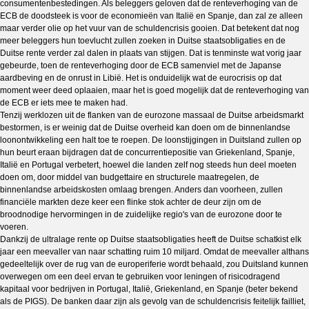
consumentenbestedingen. Als beleggers geloven dat de renteverhoging van de
ECB de doodsteek is voor de economieën van Italië en Spanje, dan zal ze alleen
maar verder olie op het vuur van de schuldencrisis gooien. Dat betekent dat nog
meer beleggers hun toevlucht zullen zoeken in Duitse staatsobligaties en de
Duitse rente verder zal dalen in plaats van stijgen. Dat is tenminste wat vorig jaar
gebeurde, toen de renteverhoging door de ECB samenviel met de Japanse
aardbeving en de onrust in Libië. Het is onduidelijk wat de eurocrisis op dat
moment weer deed oplaaien, maar het is goed mogelijk dat de renteverhoging van
de ECB er iets mee te maken had.
Tenzij werklozen uit de flanken van de eurozone massaal de Duitse arbeidsmarkt
bestormen, is er weinig dat de Duitse overheid kan doen om de binnenlandse
loonontwikkeling een halt toe te roepen. De loonstijgingen in Duitsland zullen op
hun beurt eraan bijdragen dat de concurrentiepositie van Griekenland, Spanje,
Italië en Portugal verbetert, hoewel die landen zelf nog steeds hun deel moeten
doen om, door middel van budgettaire en structurele maatregelen, de
binnenlandse arbeidskosten omlaag brengen. Anders dan voorheen, zullen
financiële markten deze keer een flinke stok achter de deur zijn om de
broodnodige hervormingen in de zuidelijke regio's van de eurozone door te
voeren.
Dankzij de ultralage rente op Duitse staatsobligaties heeft de Duitse schatkist elk
jaar een meevaller van naar schatting ruim 10 miljard. Omdat de meevaller althans
gedeeltelijk over de rug van de europeriferie wordt behaald, zou Duitsland kunnen
overwegen om een deel ervan te gebruiken voor leningen of risicodragend
kapitaal voor bedrijven in Portugal, Italië, Griekenland, en Spanje (beter bekend
als de PIGS). De banken daar zijn als gevolg van de schuldencrisis feitelijk failliet,