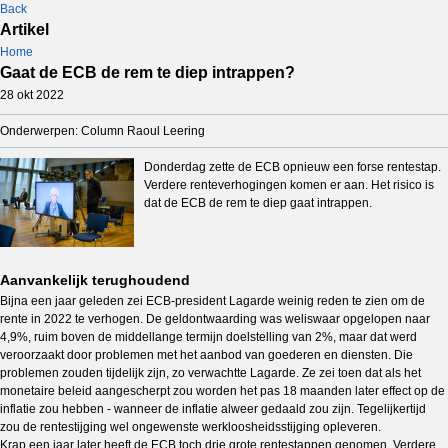
Back
Artikel
Home
Gaat de ECB de rem te diep intrappen?
28 okt 2022
Onderwerpen: Column Raoul Leering
Donderdag zette de ECB opnieuw een forse rentestap.
Verdere renteverhogingen komen er aan. Het risico is
dat de ECB de rem te diep gaat intrappen.
Aanvankelijk terughoudend
Bijna een jaar geleden zei ECB-president Lagarde weinig reden te zien om de
rente in 2022 te verhogen. De geldontwaarding was weliswaar opgelopen naar
4,9%, ruim boven de middellange termijn doelstelling van 2%, maar dat werd
veroorzaakt door problemen met het aanbod van goederen en diensten. Die
problemen zouden tijdelijk zijn, zo verwachtte Lagarde. Ze zei toen dat als het
monetaire beleid aangescherpt zou worden het pas 18 maanden later effect op de
inflatie zou hebben - wanneer de inflatie alweer gedaald zou zijn. Tegelijkertijd
zou de rentestijging wel ongewenste werkloosheidsstijging opleveren.
Krap een jaar later heeft de ECB toch drie grote rentestappen genomen. Verdere