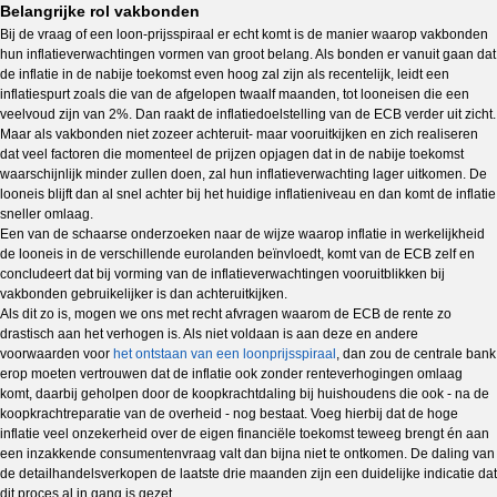
Belangrijke rol vakbonden
Bij de vraag of een loon-prijsspiraal er echt komt is de manier waarop vakbonden
hun inflatieverwachtingen vormen van groot belang. Als bonden er vanuit gaan dat
de inflatie in de nabije toekomst even hoog zal zijn als recentelijk, leidt een
inflatiespurt zoals die van de afgelopen twaalf maanden, tot looneisen die een
veelvoud zijn van 2%. Dan raakt de inflatiedoelstelling van de ECB verder uit zicht.
Maar als vakbonden niet zozeer achteruit- maar vooruitkijken en zich realiseren
dat veel factoren die momenteel de prijzen opjagen dat in de nabije toekomst
waarschijnlijk minder zullen doen, zal hun inflatieverwachting lager uitkomen. De
looneis blijft dan al snel achter bij het huidige inflatieniveau en dan komt de inflatie
sneller omlaag.
Een van de schaarse onderzoeken naar de wijze waarop inflatie in werkelijkheid
de looneis in de verschillende eurolanden beïnvloedt, komt van de ECB zelf en
concludeert dat bij vorming van de inflatieverwachtingen vooruitblikken bij
vakbonden gebruikelijker is dan achteruitkijken.
Als dit zo is, mogen we ons met recht afvragen waarom de ECB de rente zo
drastisch aan het verhogen is. Als niet voldaan is aan deze en andere
voorwaarden voor
het ontstaan van een loonprijsspiraal
, dan zou de centrale bank
erop moeten vertrouwen dat de inflatie ook zonder renteverhogingen omlaag
komt, daarbij geholpen door de koopkrachtdaling bij huishoudens die ook - na de
koopkrachtreparatie van de overheid - nog bestaat. Voeg hierbij dat de hoge
inflatie veel onzekerheid over de eigen financiële toekomst teweeg brengt én aan
een inzakkende consumentenvraag valt dan bijna niet te ontkomen. De daling van
de detailhandelsverkopen de laatste drie maanden zijn een duidelijke indicatie dat
dit proces al in gang is gezet.