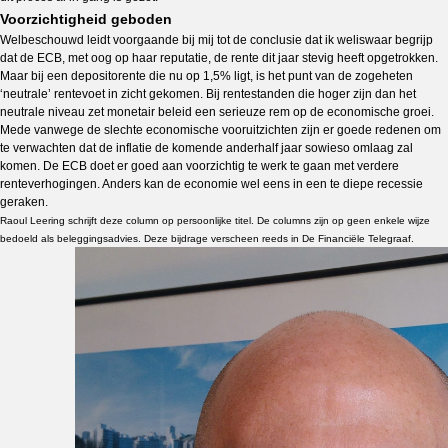
Voorzichtigheid geboden
Welbeschouwd leidt voorgaande bij mij tot de conclusie dat ik weliswaar begrijp
dat de ECB, met oog op haar reputatie, de rente dit jaar stevig heeft opgetrokken.
Maar bij een depositorente die nu op 1,5% ligt, is het punt van de zogeheten
‘neutrale’ rentevoet in zicht gekomen. Bij rentestanden die hoger zijn dan het
neutrale niveau zet monetair beleid een serieuze rem op de economische groei.
Mede vanwege de slechte economische vooruitzichten zijn er goede redenen om
te verwachten dat de inflatie de komende anderhalf jaar sowieso omlaag zal
komen. De ECB doet er goed aan voorzichtig te werk te gaan met verdere
renteverhogingen. Anders kan de economie wel eens in een te diepe recessie
geraken.
Raoul Leering schrijft deze column op persoonlijke titel. De columns zijn op geen enkele wijze
bedoeld als beleggingsadvies. Deze bijdrage verscheen reeds in De Financiële Telegraaf.