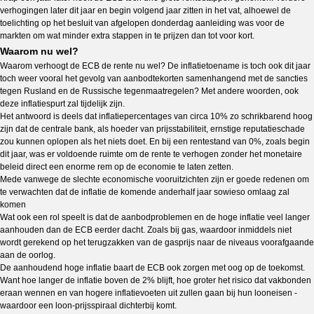
verhogingen later dit jaar en begin volgend jaar zitten in het vat, alhoewel de
toelichting op het besluit van afgelopen donderdag aanleiding was voor de
markten om wat minder extra stappen in te prijzen dan tot voor kort.
Waarom nu wel?
Waarom verhoogt de ECB de rente nu wel? De inflatietoename is toch ook dit jaar
toch weer vooral het gevolg van aanbodtekorten samenhangend met de sancties
tegen Rusland en de Russische tegenmaatregelen? Met andere woorden, ook
deze inflatiespurt zal tijdelijk zijn.
Het antwoord is deels dat inflatiepercentages van circa 10% zo schrikbarend hoog
zijn dat de centrale bank, als hoeder van prijsstabiliteit, ernstige reputatieschade
zou kunnen oplopen als het niets doet. En bij een rentestand van 0%, zoals begin
dit jaar, was er voldoende ruimte om de rente te verhogen zonder het monetaire
beleid direct een enorme rem op de economie te laten zetten.
Mede vanwege de slechte economische vooruitzichten zijn er goede redenen om
te verwachten dat de inflatie de komende anderhalf jaar sowieso omlaag zal
komen
Wat ook een rol speelt is dat de aanbodproblemen en de hoge inflatie veel langer
aanhouden dan de ECB eerder dacht. Zoals bij gas, waardoor inmiddels niet
wordt gerekend op het terugzakken van de gasprijs naar de niveaus voorafgaande
aan de oorlog.
De aanhoudend hoge inflatie baart de ECB ook zorgen met oog op de toekomst.
Want hoe langer de inflatie boven de 2% blijft, hoe groter het risico dat vakbonden
eraan wennen en van hogere inflatievoeten uit zullen gaan bij hun looneisen -
waardoor een loon-prijsspiraal dichterbij komt.