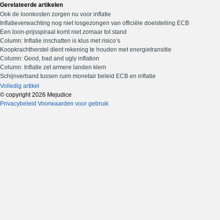
Gerelateerde artikelen
Ook de loonkosten zorgen nu voor inflatie
Inflatieverwachting nog niet losgezongen van officiële doelstelling ECB
Een loon-prijsspiraal komt niet zomaar tot stand
Column: Inflatie inschatten is klus met risico’s
Koopkrachtherstel dient rekening te houden met energietransitie
Column: Good, bad and ugly inflation
Column: Inflatie zet armere landen klem
Schijnverband tussen ruim monetair beleid ECB en inflatie
Volledig artikel
© copyright 2026 Mejudice
Privacybeleid
Voorwaarden voor gebruik