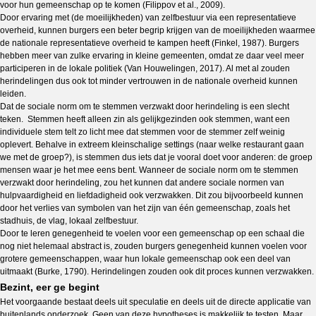
voor hun gemeenschap op te komen (Filippov et al., 2009).
Door ervaring met (de moeilijkheden) van zelfbestuur via een representatieve
overheid, kunnen burgers een beter begrip krijgen van de moeilijkheden waarmee
de nationale representatieve overheid te kampen heeft (Finkel, 1987). Burgers
hebben meer van zulke ervaring in kleine gemeenten, omdat ze daar veel meer
participeren in de lokale politiek (Van Houwelingen, 2017). Al met al zouden
herindelingen dus ook tot minder vertrouwen in de nationale overheid kunnen
leiden.
Dat de sociale norm om te stemmen verzwakt door herindeling is een slecht
teken. Stemmen heeft alleen zin als gelijkgezinden ook stemmen, want een
individuele stem telt zo licht mee dat stemmen voor de stemmer zelf weinig
oplevert. Behalve in extreem kleinschalige settings (naar welke restaurant gaan
we met de groep?), is stemmen dus iets dat je vooral doet voor anderen: de groep
mensen waar je het mee eens bent. Wanneer de sociale norm om te stemmen
verzwakt door herindeling, zou het kunnen dat andere sociale normen van
hulpvaardigheid en liefdadigheid ook verzwakken. Dit zou bijvoorbeeld kunnen
door het verlies van symbolen van het zijn van één gemeenschap, zoals het
stadhuis, de vlag, lokaal zelfbestuur.
Door te leren genegenheid te voelen voor een gemeenschap op een schaal die
nog niet helemaal abstract is, zouden burgers genegenheid kunnen voelen voor
grotere gemeenschappen, waar hun lokale gemeenschap ook een deel van
uitmaakt (Burke, 1790). Herindelingen zouden ook dit proces kunnen verzwakken.
Bezint, eer ge begint
Het voorgaande bestaat deels uit speculatie en deels uit de directe applicatie van
buitenlands onderzoek. Geen van deze hypotheses is makkelijk te testen. Maar