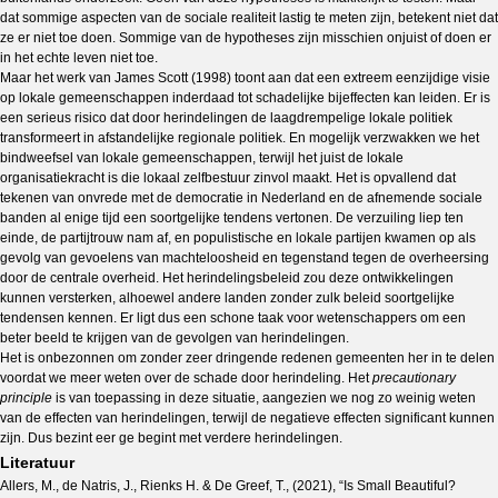
dat sommige aspecten van de sociale realiteit lastig te meten zijn, betekent niet dat
ze er niet toe doen. Sommige van de hypotheses zijn misschien onjuist of doen er
in het echte leven niet toe.
Maar het werk van James Scott (1998) toont aan dat een extreem eenzijdige visie
op lokale gemeenschappen inderdaad tot schadelijke bijeffecten kan leiden. Er is
een serieus risico dat door herindelingen de laagdrempelige lokale politiek
transformeert in afstandelijke regionale politiek. En mogelijk verzwakken we het
bindweefsel van lokale gemeenschappen, terwijl het juist de lokale
organisatiekracht is die lokaal zelfbestuur zinvol maakt. Het is opvallend dat
tekenen van onvrede met de democratie in Nederland en de afnemende sociale
banden al enige tijd een soortgelijke tendens vertonen. De verzuiling liep ten
einde, de partijtrouw nam af, en populistische en lokale partijen kwamen op als
gevolg van gevoelens van machteloosheid en tegenstand tegen de overheersing
door de centrale overheid. Het herindelingsbeleid zou deze ontwikkelingen
kunnen versterken, alhoewel andere landen zonder zulk beleid soortgelijke
tendensen kennen. Er ligt dus een schone taak voor wetenschappers om een
beter beeld te krijgen van de gevolgen van herindelingen.
Het is onbezonnen om zonder zeer dringende redenen gemeenten her in te delen
voordat we meer weten over de schade door herindeling. Het
precautionary
principle
is van toepassing in deze situatie, aangezien we nog zo weinig weten
van de effecten van herindelingen, terwijl de negatieve effecten significant kunnen
zijn. Dus bezint eer ge begint met verdere herindelingen.
Literatuur
Allers, M., de Natris, J., Rienks H. & De Greef, T., (2021), “Is Small Beautiful?