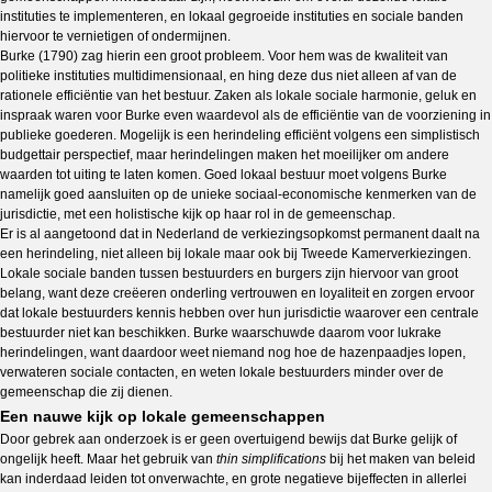
instituties te implementeren, en lokaal gegroeide instituties en sociale banden
hiervoor te vernietigen of ondermijnen.
Burke (1790) zag hierin een groot probleem. Voor hem was de kwaliteit van
politieke instituties multidimensionaal, en hing deze dus niet alleen af van de
rationele efficiëntie van het bestuur. Zaken als lokale sociale harmonie, geluk en
inspraak waren voor Burke even waardevol als de efficiëntie van de voorziening in
publieke goederen. Mogelijk is een herindeling efficiënt volgens een simplistisch
budgettair perspectief, maar herindelingen maken het moeilijker om andere
waarden tot uiting te laten komen. Goed lokaal bestuur moet volgens Burke
namelijk goed aansluiten op de unieke sociaal-economische kenmerken van de
jurisdictie, met een holistische kijk op haar rol in de gemeenschap.
Er is al aangetoond dat in Nederland de verkiezingsopkomst permanent daalt na
een herindeling, niet alleen bij lokale maar ook bij Tweede Kamerverkiezingen.
Lokale sociale banden tussen bestuurders en burgers zijn hiervoor van groot
belang, want deze creëeren onderling vertrouwen en loyaliteit en zorgen ervoor
dat lokale bestuurders kennis hebben over hun jurisdictie waarover een centrale
bestuurder niet kan beschikken. Burke waarschuwde daarom voor lukrake
herindelingen, want daardoor weet niemand nog hoe de hazenpaadjes lopen,
verwateren sociale contacten, en weten lokale bestuurders minder over de
gemeenschap die zij dienen.
Een nauwe kijk op lokale gemeenschappen
Door gebrek aan onderzoek is er geen overtuigend bewijs dat Burke gelijk of
ongelijk heeft. Maar het gebruik van
thin simplifications
bij het maken van beleid
kan inderdaad leiden tot onverwachte, en grote negatieve bijeffecten in allerlei