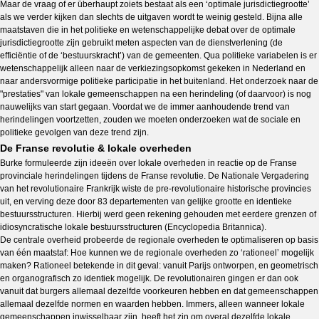
Maar de vraag of er überhaupt zoiets bestaat als een ‘optimale jurisdictiegrootte’
als we verder kijken dan slechts de uitgaven wordt te weinig gesteld. Bijna alle
maatstaven die in het politieke en wetenschappelijke debat over de optimale
jurisdictiegrootte zijn gebruikt meten aspecten van de dienstverlening (de
efficiëntie of de ‘bestuurskracht’) van de gemeenten. Qua politieke variabelen is er
wetenschappelijk alleen naar de verkiezingsopkomst gekeken in Nederland en
naar andersvormige politieke participatie in het buitenland. Het onderzoek naar de
"prestaties" van lokale gemeenschappen na een herindeling (of daarvoor) is nog
nauwelijks van start gegaan. Voordat we de immer aanhoudende trend van
herindelingen voortzetten, zouden we moeten onderzoeken wat de sociale en
politieke gevolgen van deze trend zijn.
De Franse revolutie & lokale overheden
Burke formuleerde zijn ideeën over lokale overheden in reactie op de Franse
provinciale herindelingen tijdens de Franse revolutie. De Nationale Vergadering
van het revolutionaire Frankrijk wiste de pre-revolutionaire historische provincies
uit, en verving deze door 83 departementen van gelijke grootte en identieke
bestuursstructuren. Hierbij werd geen rekening gehouden met eerdere grenzen of
idiosyncratische lokale bestuursstructuren (Encyclopedia Britannica).
De centrale overheid probeerde de regionale overheden te optimaliseren op basis
van één maatstaf: Hoe kunnen we de regionale overheden zo ‘rationeel’ mogelijk
maken? Rationeel betekende in dit geval: vanuit Parijs ontworpen, en geometrisch
en organografisch zo identiek mogelijk. De revolutionairen gingen er dan ook
vanuit dat burgers allemaal dezelfde voorkeuren hebben en dat gemeenschappen
allemaal dezelfde normen en waarden hebben. Immers, alleen wanneer lokale
gemeenschappen inwisselbaar zijn, heeft het zin om overal dezelfde lokale