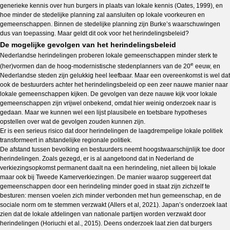
generieke kennis over hun burgers in plaats van lokale kennis (Oates, 1999), en
hoe minder de stedelijke planning zal aansluiten op lokale voorkeuren en
gemeenschappen. Binnen de stedelijke planning zijn Burke’s waarschuwingen
dus van toepassing. Maar geldt dit ook voor het herindelingsbeleid?
De mogelijke gevolgen van het herindelingsbeleid
Nederlandse herindelingen proberen lokale gemeenschappen minder sterk te
e
(her)vormen dan de hoog-modernistische stedenplanners van de 20
eeuw, en
Nederlandse steden zijn gelukkig heel leefbaar. Maar een overeenkomst is wel dat
ook de bestuurders achter het herindelingsbeleid op een zeer nauwe manier naar
lokale gemeenschappen kijken. De gevolgen van deze nauwe kijk voor lokale
gemeenschappen zijn vrijwel onbekend, omdat hier weinig onderzoek naar is
gedaan. Maar we kunnen wel een lijst plausibele en toetsbare hypotheses
opstellen over wat de gevolgen zouden kunnen zijn.
Er is een serieus risico dat door herindelingen de laagdrempelige lokale politiek
transformeert in afstandelijke regionale politiek.
De afstand tussen bevolking en bestuurders neemt hoogstwaarschijnlijk toe door
herindelingen. Zoals gezegd, er is al aangetoond dat in Nederland de
verkiezingsopkomst permanent daalt na een herindeling, niet alleen bij lokale
maar ook bij Tweede Kamerverkiezingen. De manier waarop suggereert dat
gemeenschappen door een herindeling minder goed in staat zijn zichzelf te
besturen: mensen voelen zich minder verbonden met hun gemeenschap, en de
sociale norm om te stemmen verzwakt (Allers et al, 2021). Japan’s onderzoek laat
zien dat de lokale afdelingen van nationale partijen worden verzwakt door
herindelingen (Horiuchi et al., 2015). Deens onderzoek laat zien dat burgers