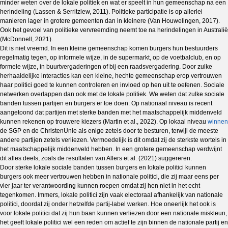
minder weten over de lokale politiek en wat er speelt in hun gemeenschap na een
herindeling (Lassen & Serritzlew, 2011). Politieke participatie is op allerlei
manieren lager in grotere gemeenten dan in kleinere (Van Houwelingen, 2017).
Ook het gevoel van politieke vervreemding neemt toe na herindelingen in Australië
(McDonnell, 2021).
Dit is niet vreemd. In een kleine gemeenschap komen burgers hun bestuurders
regelmatig tegen, op informele wijze, in de supermarkt, op de voetbalclub, en op
formele wijze, in buurtvergaderingen of bij een raadsvergadering. Door zulke
herhaaldelijke interacties kan een kleine, hechte gemeenschap erop vertrouwen
haar politici goed te kunnen controleren en invloed op hen uit te oefenen. Sociale
netwerken overlappen dan ook met de lokale politiek. We weten dat zulke sociale
banden tussen partijen en burgers er toe doen: Op nationaal niveau is recent
aangetoond dat partijen met sterke banden met het maatschappelijk middenveld
kunnen rekenen op trouwere kiezers (Martin et al., 2022). Op lokaal niveau
winnen
de SGP en de ChristenUnie als enige zetels door te besturen, terwijl de meeste
andere partijen zetels verliezen. Vermoedelijk is dit omdat zij de sterkste wortels in
het maatschappelijk middenveld hebben. In een grotere gemeenschap verdwijnt
dit alles deels, zoals de resultaten van Allers et al. (2021) suggereren.
Door sterke lokale sociale banden tussen burgers en lokale politici kunnen
burgers ook meer vertrouwen hebben in nationale politici, die zij maar eens per
vier jaar ter verantwoording kunnen roepen omdat zij hen niet in het echt
tegenkomen. Immers, lokale politici zijn vaak electoraal afhankelijk van nationale
politici, doordat zij onder hetzelfde partij-label werken. Hoe oneerlijk het ook is
voor lokale politici dat zij hun baan kunnen verliezen door een nationale miskleun,
het geeft lokale politici wel een reden om actief te zijn binnen de nationale partij en