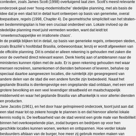
contexten, zoals James Scott (1998) overtuigend laat zien. Scott’s meest relevante
onderzoek gaat over ‘hoog-modernistische’ stedelijke planning,
met als basis de
idee dat je een stad tot in detail kunt ontwerpen op basis van generieke, overal
toepasbare, regels (1998, Chapter 4). De geometrische simpliciteit van het straten-
en bestemmingsplan is hier een cruciaal onderdeel van. Lokale invloed op de
stedelijke planning moet juist vermeden worden, want dat leidt tot
‘onwetenschappelijke en irrationele chaos’.
In de praktijk blijken tot in detail, op basis van generieke regels, ontworpen steden,
zoals Brazilië’s hoofdstad Brasilia, onbewoonbaar, tenzij er wordt afgeweken van
de officiële planning. Dit is omdat er alleen rekening is gehouden met zaken die
voor de overheid direct relevant waren. Denk hierbij aan of ambtenaren naar de
ministeries kunnen rijden met de auto. Er is geen rekening gehouden met waar
mensen recreëren, samenkomen of diensten behoeven of leveren, behalve op
speciaal daartoe aangewezen locaties, die ruimtelijk zijn gesegregeerd van
andere delen van de stad die een andere functie zijn toebedeeld. Naast het
geplande Brasilia is dientengevolge een ongeplande stad ontstaan, met een veel
grotere bevolking en een veel levendiger straatbeeld en maatschappelijk
middenveld en waar het geplande Brasilia van afhankelijk is voor allerlei diensten
en producten.
Jane Jacobs (1961), en het door haar geïnspireerd onderzoek, toont juist aan dat
een stad maar tot op zekere hoogte te plannen is en dat hiervoor allerlei lokale
kennis nodig is. De leefbaarheid van de stad vereist een grote mate van flexibiliteit
binnen het overkoepelende plan, zodat burgers en bedrijven op voor hen
geschikte locaties kunnen wonen, werken en ontspannen. Hoe verder lokale
bestuurders afstaan van de burger, hoe meer zij gebruik moeten maken van