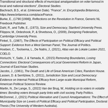
Transitional and structural effects of municipal amalgamation on voter turnout in
local and national elections”,
Electoral Studies
.
Bachrach, B.S., et al. (Unknown Date). “France”, in:
Encyclopedia Britannica
,
https://www.britannica.com/place/France.
Burke, E., (1790 [1998]),
Reflections on the Revolution in France,
Generic NL
Freebook Publisher.
Dahl, R., and Tufte, E., (1973),
Size and Democracy
, Stanford University Press.
Filippov, M., Ordeshook, P., & Shvetsova, O., (2009),
Designing Federalism,
Cambridge University Press.
Finkel, S., (1987),
The Effects of Participation on Political Efficacy and Political
Support: Evidence from a West German Panel
, The Journal of Politics.
Hoeben, C., Toolsema, L., De Natris, J., (2021),
Atlas van de Lokale Lasten 2021,
COELO.
Horiuchi, Y., Saito, J. & Yamada, K., (2015)
Removing Boundaries, Losing
Connections: Electoral Consequences of Local Government Reform in Japan
,
Journal of East Asian Studies.
Jacobs, J., (1961),
The Death and Life of Great American Cities
, Random House.
Lassen, D. & Serritzlew, S., (2011),
Jurisdiction Size and Local Democracy:
Evidence on Internal Political Efficacy from Large-scale Municipal Reform
,
American Political Science Review.
Martin, N., De Lange, S., (2022) Van der Brug, W.,
Holding on to voters in volatile
times: Bonding voters through party links with civil society,
Party Politics.
McDonnel, J., (2021)
Political Alienation and Council Amalgamations: The Effect of
Municipality Size on Levels of Political Efficacy and Political Participation
, Doctoral
Thesis (The University of Western Australia).