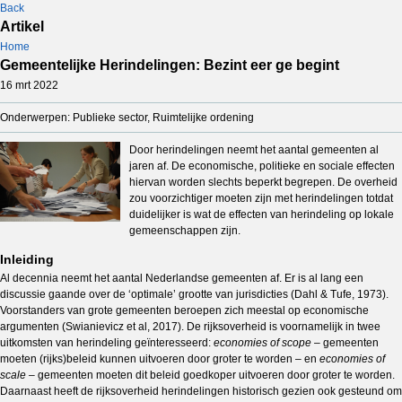
Back
Artikel
Home
Gemeentelijke Herindelingen: Bezint eer ge begint
16 mrt 2022
Onderwerpen: Publieke sector, Ruimtelijke ordening
Door herindelingen neemt het aantal gemeenten al
jaren af. De economische, politieke en sociale effecten
hiervan worden slechts beperkt begrepen. De overheid
zou voorzichtiger moeten zijn met herindelingen totdat
duidelijker is wat de effecten van herindeling op lokale
gemeenschappen zijn.
Inleiding
Al decennia neemt het aantal Nederlandse gemeenten af. Er is al lang een
discussie gaande over de ‘optimale’ grootte van jurisdicties (Dahl & Tufe, 1973).
Voorstanders van grote gemeenten beroepen zich meestal op economische
argumenten (Swianievicz et al, 2017). De rijksoverheid is voornamelijk in twee
uitkomsten van herindeling geïnteresseerd:
economies of scope –
gemeenten
moeten (rijks)beleid kunnen uitvoeren door groter te worden –
en
economies of
scale –
gemeenten moeten dit beleid goedkoper uitvoeren door groter te worden.
Daarnaast heeft de rijksoverheid herindelingen historisch gezien ook gesteund om