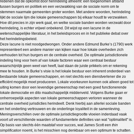
redenen dat de opkomst door herindeling afneemt: een toegenomen afstand
tussen burgers en politiek en een verzwakking van de sociale norm om te
stemmen naarmate gemeenten groter worden. Met andere woorden, herindeling
lijkt de sociale lijm die lokale gemeenschappen bij elkaar houdt te verzwakken.
Hoe dit precies in zijn werk gaat, en welke sociale banden worden verzwakt door
herindeling, is echter vrijwel onbekend. Dit wijst op een lacune in de
wetenschappelijke literatuur, in het beleidsproces en in het publieke debat over
het herindelingsbeleid.
Deze lacune is niet noodgedwongen. Onder andere Edmund Burke’s (1790) werk
representeert een andere manier van kijken naar hoe lokale overheden zich
verhouden tot hun burgers en de centrale overheid. De optimale jurisdictionele
indeling hing voor hem af van lokale factoren waar een centraal bestuur
waarschijnlijk geen weet van heeft, laat staan de juiste prikkels om er rekening
mee te houden. In Burke’s visie is het lokale bestuur een inherent onderdeel van
bestaande lokale gemeenschappen, en niet slechts een dienstverlener die zo
efficiënt mogelijk moet produceren. Lokale voorkeuren kunnen ook alleen goed tot
uiting komen door een levendige gemeenschap met een goed functionerende
lokale democratie en dito maatschappelijk middenveld. Volgens Burke gaan er
onherroepelijk aspecten van lokale gemeenschappen verloren wanneer de
centrale overheid jurisdicties herindeelt. Denk hierbij aan allerlei sociale banden
en het onderling vertrouwen en de onderlinge loyaliteit in de samenleving.
Meningsverschillen over de optimale jurisdictiegrootte vloeien inderdaad vaak
voort uit verschillende waarden of fundamentele definities van wat "optimaliteit" is.
Op basis van slechts één maatstaf voor succes, wat James Scott een
thin
simplification
noemt, is het misschien nog denkbaar om een optimum te schatten.