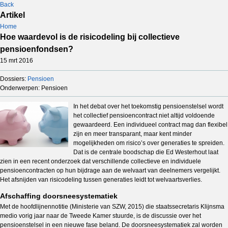
Back
Artikel
Home
Hoe waardevol is de risicodeling bij collectieve
pensioenfondsen?
15 mrt 2016
Dossiers:
Pensioen
Onderwerpen: Pensioen
In het debat over het toekomstig pensioenstelsel wordt
het collectief pensioencontract niet altijd voldoende
gewaardeerd. Een individueel contract mag dan flexibel
zijn en meer transparant, maar kent minder
mogelijkheden om risico’s over generaties te spreiden.
Dat is de centrale boodschap die Ed Westerhout laat
zien in een recent onderzoek dat verschillende collectieve en individuele
pensioencontracten op hun bijdrage aan de welvaart van deelnemers vergelijkt.
Het afsnijden van risicodeling tussen generaties leidt tot welvaartsverlies.
Afschaffing doorsneesystematiek
Met de hoofdlijnennotitie (Ministerie van SZW, 2015) die staatssecretaris Klijnsma
medio vorig jaar naar de Tweede Kamer stuurde, is de discussie over het
pensioenstelsel in een nieuwe fase beland. De doorsneesystematiek zal worden