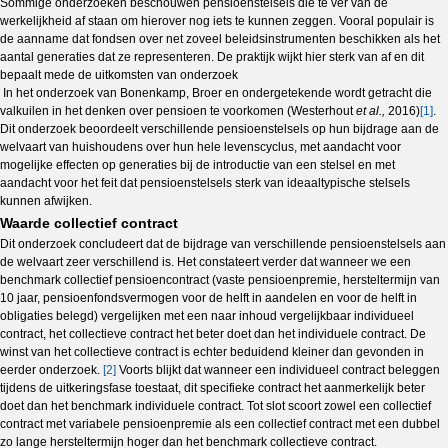
Sommige onderzoeken beschouwen pensioenstelsels die te ver van de
werkelijkheid af staan om hierover nog iets te kunnen zeggen. Vooral populair is
de aanname dat fondsen over net zoveel beleidsinstrumenten beschikken als het
aantal generaties dat ze representeren. De praktijk wijkt hier sterk van af en dit
bepaalt mede de uitkomsten van onderzoek
In het onderzoek van Bonenkamp, Broer en ondergetekende wordt getracht die
valkuilen in het denken over pensioen te voorkomen (Westerhout
et al.,
2016)
[1]
.
Dit onderzoek beoordeelt verschillende pensioenstelsels op hun bijdrage aan de
welvaart van huishoudens over hun hele levenscyclus, met aandacht voor
mogelijke effecten op generaties bij de introductie van een stelsel en met
aandacht voor het feit dat pensioenstelsels sterk van ideaaltypische stelsels
kunnen afwijken.
Waarde collectief contract
Dit onderzoek concludeert dat de bijdrage van verschillende pensioenstelsels aan
de welvaart zeer verschillend is. Het constateert verder dat wanneer we een
benchmark collectief pensioencontract (vaste pensioenpremie, hersteltermijn van
10 jaar, pensioenfondsvermogen voor de helft in aandelen en voor de helft in
obligaties belegd) vergelijken met een naar inhoud vergelijkbaar individueel
contract, het collectieve contract het beter doet dan het individuele contract. De
winst van het collectieve contract is echter beduidend kleiner dan gevonden in
eerder onderzoek.
[2]
Voorts blijkt dat wanneer een individueel contract beleggen
tijdens de uitkeringsfase toestaat, dit specifieke contract het aanmerkelijk beter
doet dan het benchmark individuele contract. Tot slot scoort zowel een collectief
contract met variabele pensioenpremie als een collectief contract met een dubbel
zo lange hersteltermijn hoger dan het benchmark collectieve contract.