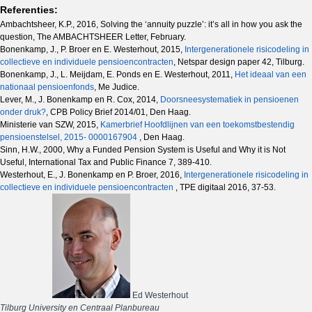
Referenties:
Ambachtsheer, K.P., 2016, Solving the ‘annuity puzzle’: it’s all in how you ask the
question, The AMBACHTSHEER Letter, February.
Bonenkamp, J., P. Broer en E. Westerhout, 2015,
Intergenerationele risicodeling in
collectieve en individuele pensioencontracten
, Netspar design paper 42, Tilburg.
Bonenkamp, J., L. Meijdam, E. Ponds en E. Westerhout, 2011,
Het ideaal van een
nationaal pensioenfonds
, Me Judice.
Lever, M., J. Bonenkamp en R. Cox, 2014,
Doorsneesystematiek in pensioenen
onder druk?
, CPB Policy Brief 2014/01, Den Haag.
Ministerie van SZW, 2015,
Kamerbrief Hoofdlijnen van een toekomstbestendig
pensioenstelsel, 2015- 0000167904
, Den Haag.
Sinn, H.W., 2000, Why a Funded Pension System is Useful and Why it is Not
Useful, International Tax and Public Finance 7, 389-410.
Westerhout, E., J. Bonenkamp en P. Broer, 2016,
Intergenerationele risicodeling in
collectieve en individuele pensioencontracten
, TPE digitaal 2016, 37-53.
Ed Westerhout
Tilburg University en Centraal Planbureau