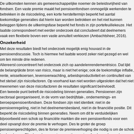
De uitkomsten kennen als gemeenschappelijke noemer de beleidsvrijheid van
fondsen. Een vaste premie maakt het pensioenfondsen onmogelijk werkenden te
betrekken in de risicodeling, een korte hersteltermijn beperkt het aantal
toekomstige generaties dat hierin kan worden betrokken en het niet kunnen
beleggen tijdens de uitkeringsfase beperkt het fonds in zijn portefeuillekeuze. Het
laatste correspondeert met eerder onderzoek dat concludeert dat deelnemers
vaak een flexibele boven een vaste annuïteit verkiezen (Ambachtsheer, 2016).
Onzekerheid
Met deze resultaten biedt het onderzoek mogelijk enig houvast in de
pensioendiscussie. Toch is hiermee het laatste woord zeker niet gezegd en wel
om ten minste drie redenen.
Allereerst concentreert het onderzoek zich op aandelenrendementrisico. Dat lijkt
de belangrijkste bron van risico, maar is niet het enige; ook de toekomstige inflatie,
rente, wisselkoersen, levensverwachting, arbeidsproductiviteit en continuïteit van
het stelsel zijn risicofactoren. Op voorhand kan niet worden uitgesloten dat het niet
meenemen van deze risicofactoren de resultaten significant beïnvloedt.
Een tweede punt betreft de risicodeling binnen generaties. Pensioenen zijn
sectoraal georganiseerd, in de vorm van bedrijfstak-, ondernemings- en
beroepspensioenfondsen. Deze fondsen zijn niet identiek: niet in de
pensioenregeling, niet in het deelnemersbestand, niet in de financiële positie. Dit
beperkt de risicodeling binnen generaties. Neem om dit te verduidelijken
bijvoorbeeld een schok op financiële markten die een pensioenfonds voor een
deel opvangt door de premie te verhogen. Des te groter de groep
pensioengerechtigden, des te forser de premieverhoging die nodig is om de schok