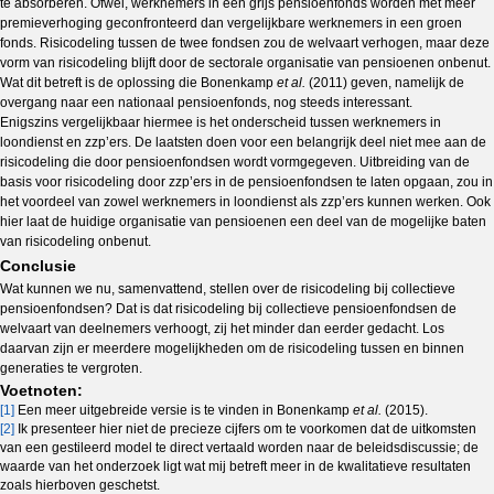
te absorberen. Ofwel, werknemers in een grijs pensioenfonds worden met meer
premieverhoging geconfronteerd dan vergelijkbare werknemers in een groen
fonds. Risicodeling tussen de twee fondsen zou de welvaart verhogen, maar deze
vorm van risicodeling blijft door de sectorale organisatie van pensioenen onbenut.
Wat dit betreft is de oplossing die Bonenkamp
et al.
(2011) geven, namelijk de
overgang naar een nationaal pensioenfonds, nog steeds interessant.
Enigszins vergelijkbaar hiermee is het onderscheid tussen werknemers in
loondienst en zzp’ers. De laatsten doen voor een belangrijk deel niet mee aan de
risicodeling die door pensioenfondsen wordt vormgegeven. Uitbreiding van de
basis voor risicodeling door zzp’ers in de pensioenfondsen te laten opgaan, zou in
het voordeel van zowel werknemers in loondienst als zzp’ers kunnen werken. Ook
hier laat de huidige organisatie van pensioenen een deel van de mogelijke baten
van risicodeling onbenut.
Conclusie
Wat kunnen we nu, samenvattend, stellen over de risicodeling bij collectieve
pensioenfondsen? Dat is dat risicodeling bij collectieve pensioenfondsen de
welvaart van deelnemers verhoogt, zij het minder dan eerder gedacht. Los
daarvan zijn er meerdere mogelijkheden om de risicodeling tussen en binnen
generaties te vergroten.
Voetnoten:
[1]
Een meer uitgebreide versie is te vinden in Bonenkamp
et al.
(2015).
[2]
Ik presenteer hier niet de precieze cijfers om te voorkomen dat de uitkomsten
van een gestileerd model te direct vertaald worden naar de beleidsdiscussie; de
waarde van het onderzoek ligt wat mij betreft meer in de kwalitatieve resultaten
zoals hierboven geschetst.