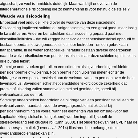
afgeschaft, zo veel is inmiddels duidelijk. Maar wat blijft er over van de
intergenerationele risicodeling die zo kenmerkend is voor het huidige stelsel?
Waarde van risicodeling
Er bestaat veel onduidelijkheid over de waarde van deze risicodeling.
Risicodeling impliceert solidariteit, volgens sommigen een groot goed, maar lastig
te kwantificeren. Anderen benadrukken dat risicodeling gepaard gaat met
discontinuïteitrisico – dat wil zeggen het risico dat het pensioenstelsel ophoudt te
bestaan doordat nieuwe generaties niet meer toetreden - en een gebrek aan
transparantie. In de wetenschappelijke literatuur bestaan diverse onderzoeken
naar de welvaartseffecten van pensioenstelsels, maar deze schieten op minstens
drie punten tekort:
Sommige onderzoeken gebruiken een criterium als bijvoorbeeld gemiddelde
pensioenpremie of -uitkering. Noch premie noch uitkering meten echter de
bijdrage van een pensioenstelsel aan de welvaart van een persoon over de hele
levenscyclus. Bovendien schiet het gemiddelde tekort; ook de zekerheid dat
premie of uitkering zullen samenvallen met het gemiddelde, speelt bij
welvaartsanalyse een rol.
Sommige onderzoeken beoordelen de bijdrage van een pensioenstelsel aan de
welvaart zonder aandacht voor de overgangsproblematiek. Juist bij
pensioenhervorming en vooral wanneer elementen van het omslag- voor het
kapitaaldekkingsstelsel (of omgekeerd) worden ingeruild, speelt de
stelselovergang een cruciale rol (Sinn, 2000). Het onderzoek van het CPB naar de
doorsneesystematiek (Lever
et al.
, 2014) illustreert hoe belangrijk deze
overgangsproblematiek kan zijn.