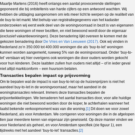
Maartje Martens (2016) heeft onlangs een aantal provocerende stellingen
geponeerd die bij ontsteltenis van harde cijfers op een antwoord wachten. Wij
hebben de uitdaging aangenomen om iets meer licht te werpen op de realiteit van
de buy-to-let markt. Met behulp van registratiegegevens van het kadaster
onderzoeken wij eerst welk deel van de woningvoorraad in bezit is van eigenaren
die twee woningen of meer bezitten, en niet bewoond wordt door de eigenaar
(exclusief vakantiewoningen). Deze benadering lijkt overeen te komen met de
gekozen benadering door
De Vries en Van Leeuwen (2017)
. Ook wij vinden in
Nederland zo’n 350.000 tot 400.000 woningen die als ‘buy-to-let’ woningen
kunnen worden aangemerkt, ruwweg 5% van de woningvoorraad. Onder ‘buy-to-
let’ verstaan wij hier overigens ook woningen die door ouders worden gekocht
voor hun kinderen. Deze laatsten zullen hun ouders niet altijd – of in ieder geval
niet altijd marktconform – een huursom betalen.
Transacties bepalen impact op prijsvorming
Om te bepalen wat de impact is van buy-to-let op de huizenprijzen is niet het
aandeel buy-to-let in de woning
voorraad
, maar het aandeel in de
woning
transacties
relevant. Immers deze transacties bepalen de
prijsontwikkelingen. We benaderen het aantal transacties door, voor alle huidige
woningen die niet bewoond worden door de koper, te achterhalen wanneer het
laatst bekende verkoopmoment was van die woning.
[1]
Dit doen we voor zowel
Nederland, als voor Amsterdam. We corrigeren voor woningen die in de afgelopen
tien jaar meerdere keren van eigenaar zijn gewisseld. Op deze manier vinden we
voor Nederland als geheel, en voor Amsterdam specifiek (zie figuur 1), een
tijdreeks met het aandeel ‘buy-to-let’ transacties.
[2]