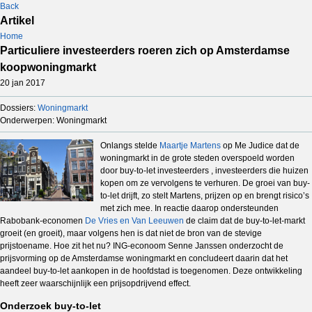
Back
Artikel
Home
Particuliere investeerders roeren zich op Amsterdamse
koopwoningmarkt
20 jan 2017
Dossiers:
Woningmarkt
Onderwerpen: Woningmarkt
Onlangs stelde
Maartje Martens
op Me Judice dat de
woningmarkt in de grote steden overspoeld worden
door buy-to-let investeerders , investeerders die huizen
kopen om ze vervolgens te verhuren. De groei van buy-
to-let drijft, zo stelt Martens, prijzen op en brengt risico’s
met zich mee. In reactie daarop ondersteunden
Rabobank-economen
De Vries en Van Leeuwen
de claim dat de buy-to-let-markt
groeit (en groeit), maar volgens hen is dat niet de bron van de stevige
prijstoename. Hoe zit het nu? ING-econoom Senne Janssen onderzocht de
prijsvorming op de Amsterdamse woningmarkt en concludeert daarin dat het
aandeel buy-to-let aankopen in de hoofdstad is toegenomen. Deze ontwikkeling
heeft zeer waarschijnlijk een prijsopdrijvend effect.
Onderzoek buy-to-let