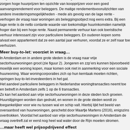
zorgen hoge huurprijzen ten opzichte van koopprijzen voor een goed
aanvangsrendement voor beleggers. De matige rendementsvooruitzichten van
andere investeringsmogelijkheden - mede als gevolg van de lage rente -
verhogen de vraag naar woningen als beleggingsobject nog eens extra. Bij een
lage rente is de netto contante waarde van toekomstige huurinkomsten namelijk
hoger dan bij een hoge rente. Naast permanente verhuur kan ook toeristische
verhuur interessant zijn voor particuliere beleggers. En ouderen kopen soms
alvast een appartement dat ze een aantal jaar verhuren, voordat ze er zelf naar toe
verhuizen.
Meer buy-to-let: voorziet in vraag…
In Amsterdam en in andere grote steden is de vraag naar vrije
sectorhuurwoningen groot (zie figuur 2). Jongeren en zzp’ers kunnen bijvoorbeeld
moeilijk een woning kopen, maar komen ook niet in aanmerking voor een sociale
huurwoning. Waar woningcorporaties zich op hun kerntaak moeten richten,
springen buy-to-let-investeerders in het gat.
Het aandeel particuliere beleggers in Nederlandse woningtransacties neemt toe
en betreft in Amsterdam zelfs 1 op de 6 transacties.
Zo kan het aanbod aan vrije sectorhuurwoningen in deze steden toch groeien.
Huurstijgingen worden dan gedrukt, en wonen in de grote steden wordt zo
toegankelijker voor wie nu tussen wal en schip valt. Hierbij lijkt het beeld van
overaanbod van huurwoningen, geschetst door Maartje Martens (2016), enigszins
overtrokken. Voordat het aanbod van vrije sectorhuurwoningen in Amsterdam de
vraag overtreft zal er eerst nog heel wat water door de Rijn moeten stromen.
…maar heeft wel prijsopdrijvend effect