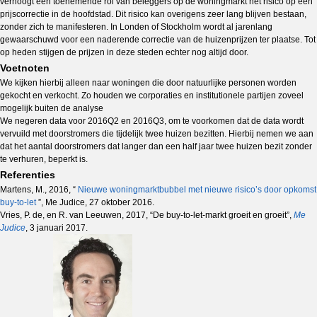
verhoogt een toenemende rol van beleggers op de woningmarkt het risico op een
prijscorrectie in de hoofdstad. Dit risico kan overigens zeer lang blijven bestaan,
zonder zich te manifesteren. In Londen of Stockholm wordt al jarenlang
gewaarschuwd voor een naderende correctie van de huizenprijzen ter plaatse. Tot
op heden stijgen de prijzen in deze steden echter nog altijd door.
Voetnoten
We kijken hierbij alleen naar woningen die door natuurlijke personen worden
gekocht en verkocht. Zo houden we corporaties en institutionele partijen zoveel
mogelijk buiten de analyse
We negeren data voor 2016Q2 en 2016Q3, om te voorkomen dat de data wordt
vervuild met doorstromers die tijdelijk twee huizen bezitten. Hierbij nemen we aan
dat het aantal doorstromers dat langer dan een half jaar twee huizen bezit zonder
te verhuren, beperkt is.
Referenties
Martens, M., 2016, “
Nieuwe woningmarktbubbel met nieuwe risico’s door opkomst
buy-to-let
”, Me Judice, 27 oktober 2016.
Vries, P. de, en R. van Leeuwen, 2017, “De buy-to-let-markt groeit en groeit”,
Me
Judice
, 3 januari 2017.