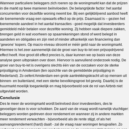
Wanneer particuliere beleggers zich roeren op de woningmarkt kan dat de prijzen
in die markt op twee manieren beïnvloeden. De belangrijkste factor: het aantal
concurrenten voor dezelfde woning neemt toe. Bij een gelijkblijvend aanbod heeft
de toenemende vraag een opwaarts effect op de prijs. Daarnaast is – gezien het
toenemende aandeel in het aantal transacties - goed mogelijk dat investeerders
gemiddeld méér betalen voor dezelfde woning. Zij hebben vaak diepere zakken,
brengen geld in wat voorheen op spaarrekeningen stond of werd belegd in
aandelen en obligaties en zijn niet of minder afhankelijk van financiering dan
‘gewone’ kopers. Op macro-niveau stroomt er méér geld naar de woningmarkt.
Hiermee is het zeer aannemelijk dat de groei van buy-to-let een prijsopdrijvend
effect heeft. Hoe groot dit effect precies is, daar kunnen we op basis van deze
analyse geen uitspraken over doen. Hiervoor is aanvullend onderzoek nodig. De
groei van buy-to-let is overigens slechts één van de oorzaken voor de sterke
prijsstijging in Amsterdam (ten opzichte van de gemiddelde prijsstijging in
Nederland). Zo oefent Amsterdam een grote aantrekkingskracht uit op mensen uit
binnen- en buitenland, met een sterke bevolkingsgroei tot gevolg. Daarbij is de
huurmarkt moeilijk toegankelijk en mag bijvoorbeeld ook de rol van Airbnb niet
uitgevlakt worden.
Conclusie
Des te meer de woningmarkt wordt beïnvloed door investeerders, des te
gevoeliger deze is voor schokken. De aard van de vraag wordt namelijk vluchtiger:
beleggers worden gedreven door rendement en wanneer zij in andere markten
meer rendement verwachten - bijvoorbeeld als de rente stijgt, of als het
aanvangsrendement (hard) daalt - zal de vraag naar woningen terugvallen. Zo