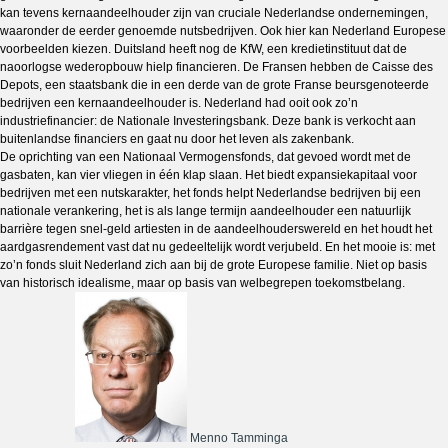
kan tevens kernaandeelhouder zijn van cruciale Nederlandse ondernemingen,
waaronder de eerder genoemde nutsbedrijven. Ook hier kan Nederland Europese
voorbeelden kiezen. Duitsland heeft nog de KfW, een kredietinstituut dat de
naoorlogse wederopbouw hielp financieren. De Fransen hebben de Caisse des
Depots, een staatsbank die in een derde van de grote Franse beursgenoteerde
bedrijven een kernaandeelhouder is. Nederland had ooit ook zo’n
industriefinancier: de Nationale Investeringsbank. Deze bank is verkocht aan
buitenlandse financiers en gaat nu door het leven als zakenbank.
De oprichting van een Nationaal Vermogensfonds, dat gevoed wordt met de
gasbaten, kan vier vliegen in één klap slaan. Het biedt expansiekapitaal voor
bedrijven met een nutskarakter, het fonds helpt Nederlandse bedrijven bij een
nationale verankering, het is als lange termijn aandeelhouder een natuurlijk
barrière tegen snel-geld artiesten in de aandeelhouderswereld en het houdt het
aardgasrendement vast dat nu gedeeltelijk wordt verjubeld. En het mooie is: met
zo’n fonds sluit Nederland zich aan bij de grote Europese familie. Niet op basis
van historisch idealisme, maar op basis van welbegrepen toekomstbelang.
Menno Tamminga