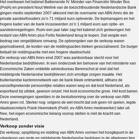
Het overkwam het kabinet Balkenende IV. Minister van Financiën Wouter Bos
(PvdA) en president Nout Wellink van de toezichthoudende Nederlandsche Bank
gingen medio september 2007 akkoord met de overname van ABN Amro die de
private aandeelhouders zo’n 71 miljard euro opleverde. De topmanagers en het
hogere kader van de bank incasseerden zo’n 1 miljard euro aan optie- en
aandelenregelingen. Ruim een jaar later zag het kabinet zich gedwongen het
restant van ABN Amro plus Fortis Nederland terug te kopen. Dat vergde een
bedrag van vergelijkbare omvang. De opbrengsten van de verkoop waren
geprivatiseerd, de kosten van de reddingsacties bleken gesocialiseerd. De burger
betaalt de reddingsactie met een hogere staatsschuld.
De verkoop van ABN Amro eind 2007 was aantoonbaar slecht voor het
Nederlandse bedrijfsleven. In een onderzoek ten behoeve van het ministerie van
Economische Zaken ontdekte adviesbureau Berenschot al snel dat het
middelgrote Nederlandse bedrijfsleven zich ernstige zorgen maakte. Het
buitenlandse kantorennetwerk van de bank bleek ontmanteld, althans de
vanzelfsprekende persoonlijke relaties waren weg en dat kost Nederland, als
exportland bij uitstek, gewoon omzet. Het kost economische groei. Het kost banen.
Deze overwegingen speelden in de besluitvorming over de verkoop van ABN
Amro geen rol. Sterker nog: volgens de wet mocht dat ook geen rol spelen, legde
staatssecretaris Frank Heemskerk (PvdA; ex-ABN Amro medewerker) later uit.
Nee, het eigen economische belang voorop stellen is niet de kracht van
Nederland.
Verkoop zonder visie
De verkoop, opsplitsing en redding van ABN Amro vormen het hoogtepunt in de
uitverkoop van grote en middelgrote Nederlandse bedrijven in de afgelopen tien