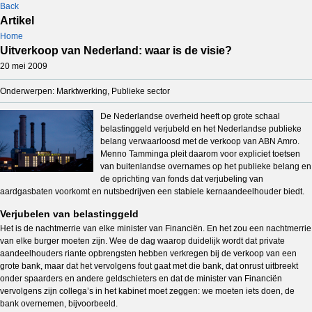
Back
Artikel
Home
Uitverkoop van Nederland: waar is de visie?
20 mei 2009
Onderwerpen: Marktwerking, Publieke sector
De Nederlandse overheid heeft op grote schaal
belastinggeld verjubeld en het Nederlandse publieke
belang verwaarloosd met de verkoop van ABN Amro.
Menno Tamminga pleit daarom voor expliciet toetsen
van buitenlandse overnames op het publieke belang en
de oprichting van fonds dat verjubeling van
aardgasbaten voorkomt en nutsbedrijven een stabiele kernaandeelhouder biedt.
Verjubelen van belastinggeld
Het is de nachtmerrie van elke minister van Financiën. En het zou een nachtmerrie
van elke burger moeten zijn. Wee de dag waarop duidelijk wordt dat private
aandeelhouders riante opbrengsten hebben verkregen bij de verkoop van een
grote bank, maar dat het vervolgens fout gaat met die bank, dat onrust uitbreekt
onder spaarders en andere geldschieters en dat de minister van Financiën
vervolgens zijn collega’s in het kabinet moet zeggen: we moeten iets doen, de
bank overnemen, bijvoorbeeld.