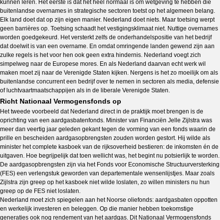
kunnen leren. Het eerste is dat het heel normaal is om wetgeving te hebben die
buitenlandse overnames in strategische sectoren toetst op het algemeen belang.
Elk land doet dat op zijn eigen manier. Nederland doet niets. Maar toetsing werpt
geen barrières op. Toetsing schaadt het vestigingsklimaat niet. Nuttige overnames
worden goedgekeurd. Het versterkt zelfs de onderhandelspositie van het bedrijf
dat doelwit is van een overname. En omdat omringende landen gewend zijn aan
zulke regels is het voor hen ook geen extra hindernis. Nederland voegt zich
simpelweg naar de Europese mores. En als Nederland daarvan echt werk wil
maken moet zij naar de Verenigde Staten kijken. Nergens is het zo moeilijk om als
buitenlandse concurrent een bedrijf over te nemen in sectoren als media, defensie
of luchtvaartmaatschappijen als in de liberale Verenigde Staten.
Richt Nationaal Vermogensfonds op
Het tweede voorbeeld dat Nederland direct in de praktijk moet brengen is de
oprichting van een aardgasbatenfonds. Minister van Financiën Jelle Zijlstra was
meer dan veertig jaar geleden gekant tegen de vorming van een fonds waarin de
prille en bescheiden aardgasopbrengsten zouden worden gestort. Hij wilde als
minister het complete kasboek van de rijksoverheid bestieren: de inkomsten én de
uitgaven. Hoe begrijpelijk dat toen wellicht was, het begint nu potsierlijk te worden.
De aardgasopbrengsten zijn via het Fonds voor Economische Structuurversterking
(FES) een verlengstuk geworden van departementale wensenlijstjes. Maar zoals
Zijlstra zijn greep op het kasboek niet wilde loslaten, zo willen ministers nu hun
greep op de FES niet loslaten.
Nederland moet zich spiegelen aan het Noorse oliefonds: aardgasbaten oppotten
en werkelijk investeren en beleggen. Op die manier hebben toekomstige
generaties ook nog rendement van het aardgas. Dit Nationaal Vermogensfonds