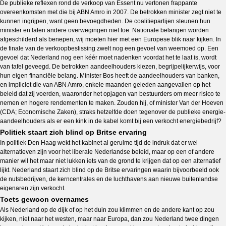
De publieke reflexen rond de verkoop van Essent nu vertonen frappante
overeenkomsten met die bij ABN Amro in 2007. De betrokken minister zegt niet te
kunnen ingrijpen, want geen bevoegdheden. De coalitiepartijen steunen hun
minister en laten andere overwegingen niet toe. Nationale belangen worden
afgeschilderd als benepen, wij moeten hier met een Europese blik naar kijken. In
de finale van de verkoopbeslissing zwelt nog een gevoel van weemoed op. Een
gevoel dat Nederland nog een kéér moet nadenken voordat het te laat is, wordt
van tafel geveegd. De betrokken aandeelhouders kiezen, begrijpelijkerwijs, voor
hun eigen financiële belang. Minister Bos heeft de aandeelhouders van banken,
en impliciet die van ABN Amro, enkele maanden geleden aangevallen op het
beleid dat zij voerden, waaronder het opjagen van bestuurders om meer risico te
nemen en hogere rendementen te maken. Zouden hij, of minister Van der Hoeven
(CDA; Economische Zaken), straks hetzelfde doen tegenover de publieke energie-
aandeelhouders als er een kink in de kabel komt bij een verkocht energiebedrijf?
Politiek staart zich blind op Britse ervaring
In politiek Den Haag wekt het kabinet al geruime tijd de indruk dat er wel
alternatieven zijn voor het liberale Nederlandse beleid, maar op een of andere
manier wil het maar niet lukken iets van de grond te krijgen dat op een alternatief
lijkt. Nederland staart zich blind op de Britse ervaringen waarin bijvoorbeeld ook
de nutsbedrijven, de kerncentrales en de luchthavens aan nieuwe buitenlandse
eigenaren zijn verkocht.
Toets gewoon overnames
Als Nederland op de dijk of op het duin zou klimmen en de andere kant op zou
kijken, niet naar het westen, maar naar Europa, dan zou Nederland twee dingen