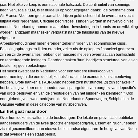
jaar. Niet elke verkoop is een nationale halszaak. De continuïteit van sommige
bedrijven, zoals KLM, is er duidelijk op vooruitgegaan dankzij de overname door
Air France. Voor een groter aantal bedrijven geldt echter dat de overname slecht
uitpakt voor Nederland. Cruciale bedrijfsbeslissingen worden in het vervolg niet
meer in Nederland genomen, maar elders. Investeringen in kennis en ontwikkeling
worden langzaam maar zeker verplaatst naar de thuisbasis van de nieuwe
eigenaar.
Arbeidsverhoudingen lijden eronder, zeker in tijden van economische crisis.
Belastingopbrengsten lijden eronder, zeker als de opkopers financieel gedreven
zijn en zij de overnames hebben gefinancierd met een overmaat aan bankschuld
en rentedragende leningen. Daardoor maken ‘hun’ bedrijven structureel verlies en
betalen zij geen belastingen.
Het meest kwetsbaar is Nederland voor een verdere uitverkoop van
ondernemingen die een duidelijke nutsfunctie in de economie en samenleving
hebben. Grote banken als ABN Amro hebben zo’n nutsfunctie. Zij zijn schakels in
het betalingsverkeer en de hoeders van spaargelden van burgers, van deposito’s
van grote bedrijven en van de creditgelden van het midden- en kleinbedrijf. Ook
energiebedrijven, waterbedrijven, de Nederlandse Spoorwegen, Schiphol en de
Gasunie vallen in deze categorie van nutsbedrijven.
En het gaat maar door
Over hun toekomst vallen nu de beslissingen. De lokale en provinciale publieke
aandeelhouders van de twee grootste energiebedrijven, Essent en Nuon, hebben
zich al gecommitteerd aan nieuwe buitenlandse eigenaren. In het geval van Nuon
is dat overigens een staatsbedrijf.