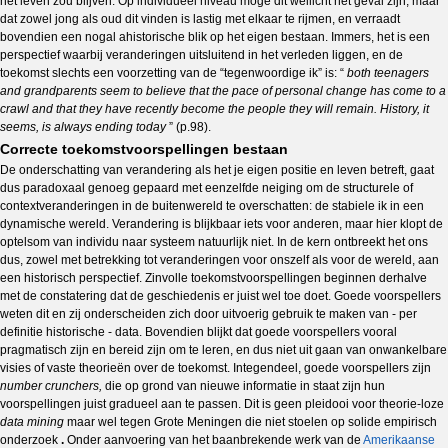
het leven zou blijven. Op individueel niveau moge dit wellicht het geval zijn, maar
dat zowel jong als oud dit vinden is lastig met elkaar te rijmen, en verraadt
bovendien een nogal ahistorische blik op het eigen bestaan. Immers, het is een
perspectief waarbij veranderingen uitsluitend in het verleden liggen, en de
toekomst slechts een voorzetting van de “tegenwoordige ik” is: “
both teenagers
and grandparents seem to believe that the pace of personal change has come to a
crawl and that they have recently become the people they will remain. History, it
seems, is always ending today
” (p.98).
Correcte toekomstvoorspellingen bestaan
De onderschatting van verandering als het je eigen positie en leven betreft, gaat
dus paradoxaal genoeg gepaard met eenzelfde neiging om de structurele of
contextveranderingen in de buitenwereld te overschatten: de stabiele ik in een
dynamische wereld. Verandering is blijkbaar iets voor anderen, maar hier klopt de
optelsom van individu naar systeem natuurlijk niet. In de kern ontbreekt het ons
dus, zowel met betrekking tot veranderingen voor onszelf als voor de wereld, aan
een historisch perspectief. Zinvolle toekomstvoorspellingen beginnen derhalve
met de constatering dat de geschiedenis er juist wel toe doet. Goede voorspellers
weten dit en zij onderscheiden zich door uitvoerig gebruik te maken van - per
definitie historische - data. Bovendien blijkt dat goede voorspellers vooral
pragmatisch zijn en bereid zijn om te leren, en dus niet uit gaan van onwankelbare
visies of vaste theorieën over de toekomst. Integendeel, goede voorspellers zijn
number crunchers,
die op grond van nieuwe informatie in staat zijn hun
voorspellingen juist gradueel aan te passen. Dit is geen pleidooi voor theorie-loze
data mining
maar wel tegen Grote Meningen die niet stoelen op solide empirisch
onderzoek
.
Onder aanvoering van het baanbrekende werk van de
Amerikaanse