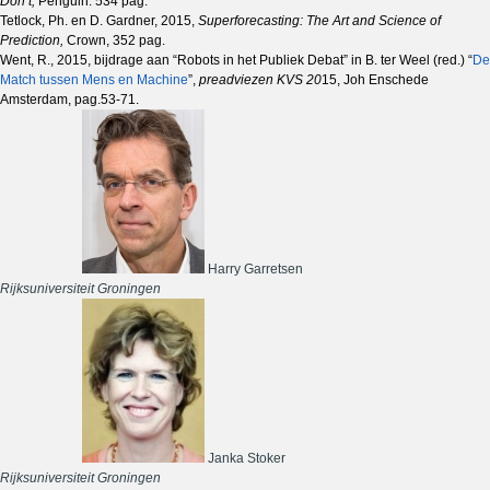
Don’t,
Penguin. 534 pag.
Tetlock, Ph. en D. Gardner, 2015,
Superforecasting: The Art and Science of
Prediction,
Crown, 352 pag.
Went, R., 2015, bijdrage aan “Robots in het Publiek Debat” in B. ter Weel (red.) “
De
Match tussen Mens en Machine
”,
preadviezen KVS 20
15, Joh Enschede
Amsterdam, pag.53-71.
Harry Garretsen
Rijksuniversiteit Groningen
Janka Stoker
Rijksuniversiteit Groningen