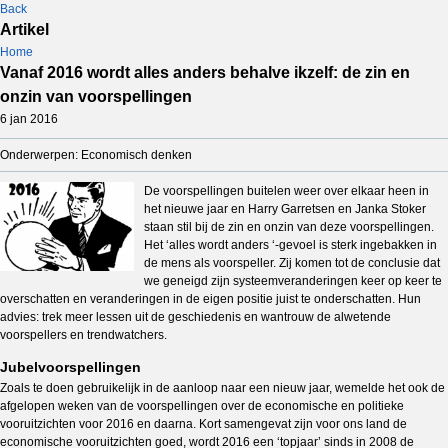
Back
Artikel
Home
Vanaf 2016 wordt alles anders behalve ikzelf: de zin en
onzin van voorspellingen
6 jan 2016
Onderwerpen: Economisch denken
De voorspellingen buitelen weer over elkaar heen in
het nieuwe jaar en Harry Garretsen en Janka Stoker
staan stil bij de zin en onzin van deze voorspellingen.
Het ‘alles wordt anders ‘-gevoel is sterk ingebakken in
de mens als voorspeller. Zij komen tot de conclusie dat
we geneigd zijn systeemveranderingen keer op keer te
overschatten en veranderingen in de eigen positie juist te onderschatten. Hun
advies: trek meer lessen uit de geschiedenis en wantrouw de alwetende
voorspellers en trendwatchers.
Jubelvoorspellingen
Zoals te doen gebruikelijk in de aanloop naar een nieuw jaar, wemelde het ook de
afgelopen weken van de voorspellingen over de economische en politieke
vooruitzichten voor 2016 en daarna. Kort samengevat zijn voor ons land de
economische vooruitzichten goed, wordt 2016 een ‘topjaar’ sinds in 2008 de