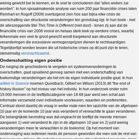
weinig gewicht toe te kennen, en te snel te concluderen dat “alles anders zal
worden”. In hun spraakmakende analyse van ruim 200 jaar financiële crises laten
Reinhart en Rogoff (2009) overtuigend zien hoe aan bijna elke crisis de
overschatting van structurele veranderingen ten grondslag ligt. In hun boek - met
de alleszeggende titel
This Time is Different
(niet dus!) - tonen zij aan dat de
financiële crisis van 2008 vooral en helaas sterk leek op eerdere crises, waarbij
telkenmale een veel te groot gewicht wordt toegekend aan structurele
veranderingen die excessieve vermogensprijzen dienen te rechtvaardigen.
Tegelijkertijd worden lessen die uit historische crises op dit punt zijn te leren,
stelselmatig
veronachtzaamd
.
Onderschatting eigen positie
De neiging de geschiedenis te vergeten en systeemveranderingen te
overschatten, gaat opvallend genoeg samen met een
onder
schatting van
toekomstige veranderingen als het om de eigen individuele positie gaat. In hun
artikel in
Science
noemen Quoidbach, Gilbert en Wilson (2013) dit “the end of
history illusion” op het niveau van het individu. In hun onderzoek onder ruim
19.000 mensen in de leeftijdscategorie van 18-68 jaar werd een schat aan
informatie verzameld over individuele voorkeuren, waarden en preferenties.
Centraal stond daarbij de vraag in welke mate men ten opzichte van de afgelopen
10 jaar en de komende 10 jaar was veranderd of verwachtte te gaan veranderen.
De belangrijkste bevinding was dat
ongeacht
de leeftijd de meeste mensen
aangaven 1) veel veranderd te zijn in de afgelopen 10 jaar en 2) juist weinig
veranderingen meer te verwachten in de toekomst. Op het moment van
ondervraging was iedereen reeds de persoon geworden die men ook de rest van