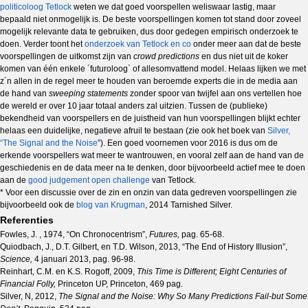
politicoloog Tetlock
weten we dat goed voorspellen weliswaar lastig, maar
bepaald niet onmogelijk is. De beste voorspellingen komen tot stand door zoveel
mogelijk relevante data te gebruiken, dus door gedegen empirisch onderzoek te
doen. Verder toont het
onderzoek van Tetlock en co
onder meer aan dat de beste
voorspellingen de uitkomst zijn van
crowd predictions
en dus niet uit de koker
komen van één enkele ´futuroloog` of allesomvattend model. Helaas lijken we met
z´n allen in de regel meer te houden van beroemde experts die in de media aan
de hand van
sweeping statements
zonder spoor van twijfel aan ons vertellen hoe
de wereld er over 10 jaar totaal anders zal uitzien. Tussen de (publieke)
bekendheid van voorspellers en de juistheid van hun voorspellingen blijkt echter
helaas een duidelijke, negatieve afruil te bestaan (zie ook het boek van
Silver,
“The Signal and the Noise
”). Een goed voornemen voor 2016 is dus om de
erkende voorspellers wat meer te wantrouwen, en vooral zelf aan de hand van de
geschiedenis en de data meer na te denken, door bijvoorbeeld actief mee te doen
aan de
good judgement open challenge
van Tetlock.
* Voor een discussie over de zin en onzin van data gedreven voorspellingen zie
bijvoorbeeld ook de
blog van Krugman
, 2014 Tarnished Silver.
Referenties
Fowles, J. , 1974, “On Chronocentrism”,
Futures,
pag. 65-68.
Quiodbach, J., D.T. Gilbert, en T.D. Wilson, 2013, “The End of History Illusion”,
Science,
4 januari 2013, pag. 96-98.
Reinhart, C.M. en K.S. Rogoff, 2009,
This Time is Different; Eight Centuries of
Financial Folly,
Princeton UP, Princeton, 469 pag.
Silver, N, 2012,
The Signal and the Noise: Why So Many Predictions Fail-but Some