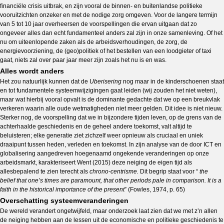
financiële crisis uitbrak, en zijn vooral de binnen- en buitenlandse politieke
vooruitzichten onzeker en met de nodige zorg omgeven. Voor de langere termijn
van 5 tot 10 jaar overheersen de voorspellingen die ervan uitgaan dat zo
ongeveer alles dan echt fundamenteel anders zal zijn in onze samenleving. Of het
nu om uiteenlopende zaken als de arbeidsverhoudingen, de zorg, de
energievoorziening, de (geo)politiek of het bestellen van een loodgieter of taxi
gaat, niets zal over paar jaar meer zijn zoals het nu is en was.
Alles wordt anders
Het zou natuurlijk kunnen dat de
Uberisering
nog maar in de kinderschoenen staat
en tot fundamentele systeemwijzigingen gaat leiden (wij zouden het niet weten),
maar wat hierbij vooral opvalt is de dominante gedachte dat we op een breukvlak
verkeren waarin alle oude wetmatigheden niet meer gelden. Dit idee is niet nieuw.
Sterker nog, de voorspelling dat we in bijzondere tijden leven, op de grens van de
achterhaalde geschiedenis en de geheel andere toekomst, valt altijd te
beluisteren; elke generatie ziet zichzelf weer opnieuw als cruciaal en uniek
draaipunt tussen heden, verleden en toekomst. In zijn analyse van de door ICT en
globalisering aangedreven hoegenaamd ongekende veranderingen op onze
arbeidsmarkt, karakteriseert Went (2015) deze neiging de eigen tijd als
allesbepalend te zien terecht als
chrono-centrisme.
Dit begrip staat voor “
the
belief that one’s times are paramount, that other periods pale in comparison. It is a
faith in the historical importance of the present
” (Fowles, 1974, p. 65)
Overschatting systeemveranderingen
De wereld verandert ongetwijfeld, maar onderzoek laat zien dat we met z’n allen
de neiging hebben aan de lessen uit de economische en politieke geschiedenis te