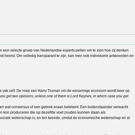
jden een selecte groep van Nederlandse experts peilen om te zien hoe zij denken
 heerst. Om volledig transparant te zijn, kan men ook individuele antwoorden en
als vak zelf. De roep van Harry Truman om de eenarmige econoom wordt keer op
 you get two opinions, unless one of them is Lord Keynes, in which case you get
ken wat consensus of een gebrek eraan betekent. Een buitenstaander verwacht
en kon produceren die op dezelfde voet zouden kunnen staan als
sociale wetenschap is; en ten tweede, omdat de economische wetenschap en al