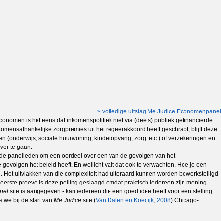
> volledige uitslag Me Judice Economenpanel
onomen is het eens dat inkomenspolitiek niet via (deels) publiek gefinancierde
omensafhankelijke zorgpremies uit het regeerakkoord heeft geschrapt, blijft deze
en (onderwijs, sociale huurwoning, kinderopvang, zorg, etc.) of verzekeringen en
ver te gaan.
in de panelleden om een oordeel over een van de gevolgen van het
 gevolgen het beleid heeft. En wellicht valt dat ook te verwachten. Hoe je een
jn. Het uitvlakken van die complexiteit had uiteraard kunnen worden bewerkstelligd
s eerste proeve is deze peiling geslaagd omdat praktisch iedereen zijn mening
anel
site is aangegeven - kan iedereen die een goed idee heeft voor een stelling
 we bij de start van
Me Judice
site (
Van Dalen en Koedijk, 2008
) Chicago-