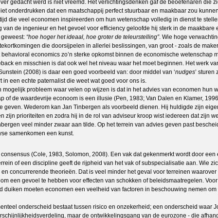
over gedacht werd is niet vreemd. Het verlichtingsdenken gaf de beoefenaren die 
onderdrukken dat een maatschappij perfect stuurbaar en maakbaar zou kunnen zijn.
'n tijd die veel economen inspireerden om hun wetenschap volledig in dienst te ste
van de ingenieur en het gevoel voor efficiency geloofde hij sterk in de maakbare 
ek geweest:
“hoe hoger het ideaal, hoe groter de teleurstelling”
. Wie hoge verwachtin
tekortkomingen die doorsijpelen in allerlei beslissingen, van groot - zoals de mak
eeft behavioral economics zo’n sterke opkomst binnen de economische wetenschap 
ck en misschien is dat ook wel het niveau waar het moet beginnen. Het werk van 
Sunstein (2008) is daar een goed voorbeeld van: door middel van ‘
nudges
’ sturen
rt in een echte paternalist die weet wat goed voor ons is.
 mogelijk probleem waar velen op wijzen is dat in het advies van economen hun wa
p of de waardevrije econoom is een illusie (Pen, 1983; Van Dalen en Klamer, 1996
e geven. Wederom kan Jan Tinbergen als voorbeeld dienen. Hij huldigde zijn eigen
zijn prioriteiten en zodra hij in de rol van adviseur kroop wist iedereen dat zijn
nbergen veel minder zwaar aan tilde. Op het terrein van advies geven past besche
alyse samenkomen een kunst.
 consensus (Cole, 1983, Solomon, 2008). Een vak dat gekenmerkt wordt door een en
rrein of een discipline geeft de rijpheid van het vak of subspecialisatie aan. Wie
atie en concurrerende theorieën. Dat is veel minder het geval voor terreinen waaro
data om een gevoel te hebben voor effecten van schokken of beleidsmaatregelen. Voor
ereld duiken moeten economen een veelheid van factoren in beschouwing nemen om 
teel onderscheid bestaat tussen risico en onzekerheid; een onderscheid waar Jo
chijnlijkheidsverdeling, maar de ontwikkelingsgang van de eurozone - die afhangt