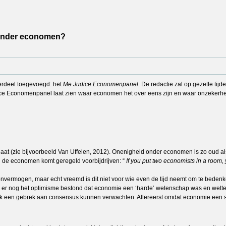
 onder economen?
erdeel toegevoegd: het
Me Judice Economenpanel
. De redactie zal op gezette ti
ce Economenpanel laat zien waar economen het over eens zijn en waar onzekerheid
gaat (zie bijvoorbeeld Van Uffelen, 2012). Onenigheid onder economen is zo oud 
n de economen komt geregeld voorbijdrijven: “
If you put two economists in a room,
nvermogen, maar echt vreemd is dit niet voor wie even de tijd neemt om te beden
n er nog het optimisme bestond dat economie een ‘harde’ wetenschap was en wett
ak een gebrek aan consensus kunnen verwachten. Allereerst omdat economie een 