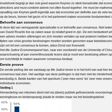
invalshoek begrijp je dan ook goed waarom Keynes zo sterk benadrukte dat eco
directions and must combine talents not often found together. He must be mathema
opvatting van Keynes geeft eigenlijk aan dat economie per definitie aan de vele ka
op de beurs, binnen het gezin of in het parlement maken economie fundamenteel onv
Behoefte aan consensus
In deze tijd van verregaande specialisatie is er behoefte aan consensus. Niet i
van David Ricardo toe op zaken waar zij relatief goed in zijn. De een bestudeert
een advies moeten uitbrengen en zich moeten verlaten op wat anderen hebben be
tijden van crisis grootse beslissingen moeten worden genomen waar beleidsecono
zijn om tot een consensus te komen, aldus Ernst van Koesveld.
Het
Me Judice Economenpanel
kan, naar een voorbeeld van de University of Chic
waarschuwing af aan overenthousiaste lezers dat je nooit een beslissing
alleen
op 
om inzichtelijk te maken waarover consensus bestaat.
Eerste proeve
De eerste peiling die we vandaag op
Me Judice
tonen is in het licht van wat hier
consensus laat zien. Het aardige van deze peilingen is dat men niet de minderhei
eenduidig is. Beide kanten van het spectrum (‘zeer mee eens’ tot ‘zeer mee oneens
individuele economen.
Stelling 1
Herverdeling van inkomen dient niet via (deels) publiek gefinancierde voorzieninge
woningbouw en kinderopvang) plaats te vinden maar via het belastingstelsel.