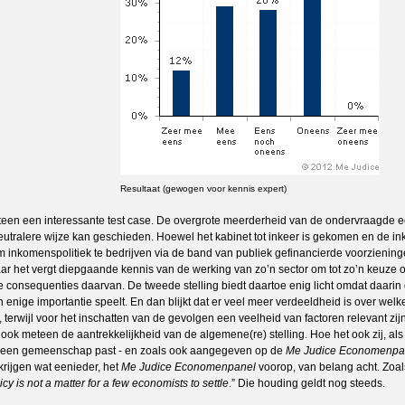
Resultaat (gewogen voor kennis expert)
eteen een interessante test case. De overgrote meerderheid van de ondervraagde ec
utralere wijze kan geschieden. Hoewel het kabinet tot inkeer is gekomen en de ink
om inkomenspolitiek te bedrijven via de band van publiek gefinancierde voorziening
ar het vergt diepgaande kennis van de werking van zo’n sector om tot zo’n keuze o
 de consequenties daarvan. De tweede stelling biedt daartoe enig licht omdat daar
enige importantie speelt. En dan blijkt dat er veel meer verdeeldheid is over welke
 terwijl voor het inschatten van de gevolgen een veelheid van factoren relevant zi
 ook meteen de aantrekkelijkheid van de algemene(re) stelling. Hoe het ook zij, al
 in een gemeenschap past - en zoals ook aangegeven op de
Me Judice Economenp
 krijgen wat eenieder, het
Me Judice Economenpanel
voorop, van belang acht. Zoals
y is not a matter for a few economists to settle
.” Die houding geldt nog steeds.