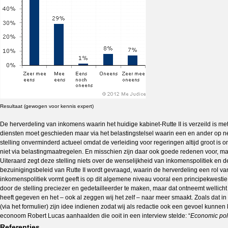
Resultaat (gewogen voor kennis expert)
De herverdeling van inkomens waarin het huidige kabinet-Rutte II is verzeild is m
diensten moet geschieden maar via het belastingstelsel waarin een en ander op ne
stelling onverminderd actueel omdat de verleiding voor regeringen altijd groot is 
niet via belastingmaatregelen. En misschien zijn daar ook goede redenen voor, ma
Uiteraard zegt deze stelling niets over de wenselijkheid van inkomenspolitiek en
bezuinigingsbeleid van Rutte II wordt gevraagd, waarin de herverdeling een rol van 
inkomenspolitiek vormt geeft is op dit algemene niveau vooral een principekwestie,
door de stelling preciezer en gedetailleerder te maken, maar dat ontneemt wellicht
heeft gegeven en het – ook al zeggen wij het zelf – naar meer smaakt. Zoals dat
(via het formulier) zijn idee indienen zodat wij als redactie ook een gevoel kunnen
econoom Robert Lucas aanhaalden die ooit in een interview stelde: “
Economic polic
Referenties