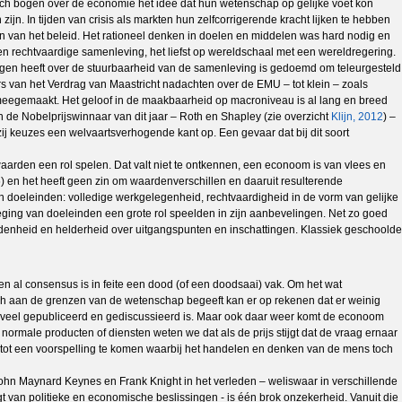
zich bogen over de economie het idee dat hun wetenschap op gelijke voet kon
 In tijden van crisis als markten hun zelfcorrigerende kracht lijken te hebben
llen van het beleid. Het rationeel denken in doelen en middelen was hard nodig en
en rechtvaardige samenleving, het liefst op wereldschaal met een wereldregering.
gen heeft over de stuurbaarheid van de samenleving is gedoemd om teleurgesteld
ers van het Verdrag van Maastricht nadachten over de EMU – tot klein – zoals
meegemaakt. Het geloof in de maakbaarheid op macroniveau is al lang en breed
de Nobelprijswinnaar van dit jaar – Roth en Shapley (zie overzicht
Klijn, 2012
) –
 zij keuzes een welvaartsverhogende kant op. Een gevaar dat bij dit soort
arden een rol spelen. Dat valt niet te ontkennen, een econoom is van vlees en
) en het heeft geen zin om waardenverschillen en daaruit resulterende
 doeleinden: volledige werkgelegenheid, rechtvaardigheid in de vorm van gelijke
 weging van doeleinden een grote rol speelden in zijn aanbevelingen. Net zo goed
idenheid en helderheid over uitgangspunten en inschattingen. Klassiek geschoolde
 al consensus is in feite een dood (of een doodsaai) vak. Om het wat
 zich aan de grenzen van de wetenschap begeeft kan er op rekenen dat er weinig
ver veel gepubliceerd en gediscussieerd is. Maar ook daar weer komt de econoom
 normale producten of diensten weten we dat als de prijs stijgt dat de vraag ernaar
tot een voorspelling te komen waarbij het handelen en denken van de mens toch
hn Maynard Keynes en Frank Knight in het verleden – weliswaar in verschillende
 van politieke en economische beslissingen - is één brok onzekerheid. Vanuit die