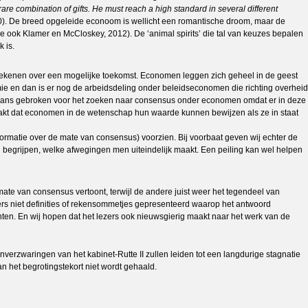
are combination of gifts.
He must reach a high standard in several different
70). De breed opgeleide econoom is wellicht een romantische droom, maar de
ie ook Klamer en McCloskey, 2012). De ‘animal spirits’ die tal van keuzes bepalen
 is.
f rekenen over een mogelijke toekomst. Economen leggen zich geheel in de geest
mie en dan is er nog de arbeidsdeling onder beleidseconomen die richting overheid
ans gebroken voor het zoeken naar consensus onder economen omdat er in deze
akt dat economen in de wetenschap hun waarde kunnen bewijzen als ze in staat
ormatie over de mate van consensus) voorzien. Bij voorbaat geven wij echter de
 begrijpen, welke afwegingen men uiteindelijk maakt. Een peiling kan wel helpen
mate van consensus vertoont, terwijl de andere juist weer het tegendeel van
ers niet definities of rekensommetjes gepresenteerd waarop het antwoord
hten. En wij hopen dat het lezers ook nieuwsgierig maakt naar het werk van de
erzwaringen van het kabinet-Rutte II zullen leiden tot een langdurige stagnatie
 het begrotingstekort niet wordt gehaald.