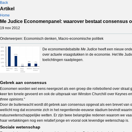
Back
Artikel
Home
Me Judice Economenpanel: waarover bestaat consensus
19 nov 2012
Onderwerpen: Economisch denken, Macro-economische politiek
De economendebatsite
Me Judice
heeft een nieuw ond
over actuele vraagstukken in de economie. Het Me Judi
toelichtingen raadplegen.
Gebrek aan consensus
Economen worden wel eens neergezet als een groep die rollebollend over straat 
keer ten tonele gevoerd en ook de uitspraak van Winston Churchill over Keynes e
three opinions.
”
Door de buitenwacht wordt dit gebrek aan consensus opgevat als een brevet van o
wellicht nog dat economie zich in het negentiende-eeuwse stadium bevindt waari
natuurwetenschappelijke wetten. Er zijn twee belangrijke redenen waarom we va
haar vertakkingen nog een relatief jonge en vooral ook levendige wetenschap is.
Sociale wetenschap