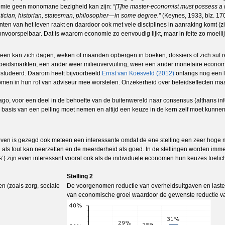
nomie geen monomane bezigheid kan zijn:
“[T]he master-economist must possess a r
tician, historian, statesman, philosopher—in some degree.”
(Keynes, 1933, blz. 1
nten van het leven raakt en daardoor ook met vele disciplines in aanraking komt (z
oorspelbaar. Dat is waarom economie zo eenvoudig lijkt, maar in feite zo moeilijk
edereen kan zich dagen, weken of maanden opbergen in boeken, dossiers of zich su
 arbeidsmarkten, een ander weer milieuvervuiling, weer een ander monetaire econo
studeerd. Daarom heeft bijvoorbeeld
Ernst van Koesveld (2012)
onlangs nog een l
men in hun rol van adviseur mee worstelen. Onzekerheid over beleidseffecten ma
ago, voor een deel in de behoefte van de buitenwereld naar consensus (althans inf
basis van een peiling moet nemen en altijd een keuze in de kern zelf moet kunnen
 boven is gezegd ook meteen een interessante omdat de ene stelling een zeer hoge 
d als fout kan neerzetten en de meerderheid als goed. In de stellingen worden imm
’) zijn even interessant vooral ook als de individuele economen hun keuzes toelic
Stelling 2
n (zoals zorg, sociale
De voorgenomen reductie van overheidsuitgaven en lastenv
van economische groei waardoor de gewenste reductie van