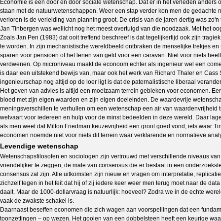
Economie is een door en door sociale wetenschap. Dat er in het verleden anders 
staan met de natuurwetenschappen. Weer een stap verder kon men de gedachte niet 
verloren is de verleiding van planning groot. De crisis van de jaren dertig was zo
Jan Tinbergen was wellicht nog het meest overtuigd van die noodzaak. Met het oog 
Zoals Jan Pen (1983) dat ooit treffend beschreef is dat tegelijkertijd ook zijn tragi
te worden. In zijn mechanistische wereldbeeld ontbraken de menselijke trekjes en 
sparen voor pensioen of het lenen van geld voor een caravan. Niet voor niets h
verdwenen. Op microniveau maakt de econoom echter als ingenieur wel een comeba
is daar een uitstekend bewijs van, maar ook het werk van Richard Thaler en Cass 
ingenieurschap nog altijd op de loer ligt is dat de paternalistische liberaal verande
Het geven van advies is altijd een moeizaam terrein gebleken voor economen. Een
bloed met zijn eigen waarden en zijn eigen doeleinden. De waardevrije wetenscha
meningsverschillen te verhullen om een wetenschap een air van waardenvrijheid t
welvaart voor iedereen en hulp voor de minst bedeelden in deze wereld. Daar lagen 
als men weet dat Milton Friedman keuzevrijheid een groot goed vond, iets waar Ti
economen noemde niet voor niets dit terrein waar verklarende en normatieve an
Levendige wetenschap
Wetenschapsfilosofen en sociologen zijn vertrouwd met verschillende niveaus van
vriendelijker te zeggen, de mate van consensus die er bestaat in een onderzoekste
consensus zal zijn. Alle uitkomsten zijn nieuw en vragen om interpretatie, replic
zichzelf tegen in het feit dat hij of zij iedere keer weer men terug moet naar de 
daalt. Maar de 1000-dollarvraag is natuurlijk: hoeveel? Zodra we in de echte w
vaak de zwakste schakel is.
Daarnaast beseffen economen die zich wagen aan voorspellingen dat een fundamen
toonzettingen – op wezen. Het gooien van een dobbelsteen heeft een keurige waars