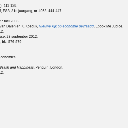
): 111-139.
B
, ESB, 81e jaargang, nr. 4058: 444-447.
 27 mei 2008.
 van Dalen en K. Koedijk,
Nieuwe kijk op economie gevraagd
, Ebook Me Judice.
12.
ice
, 28 september 2012.
B
, blz. 576-579.
 Economics.
 Wealth and Happiness
, Penguin, London.
12.