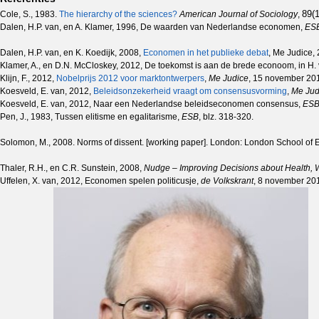
89(1
Cole, S., 1983.
The hierarchy of the sciences?
American Journal of Sociology
,
Dalen, H.P. van, en A. Klamer, 1996, De waarden van Nederlandse economen,
ES
Dalen, H.P. van, en K. Koedijk, 2008,
Economen in het publieke debat
, Me Judice,
Klamer, A., en D.N. McCloskey, 2012, De toekomst is aan de brede econoom, in H.
Klijn, F., 2012,
Nobelprijs 2012 voor marktontwerpers
,
Me Judice
, 15 november 20
Koesveld, E. van, 2012,
Beleidsonzekerheid vraagt om consensusvorming
,
Me Jud
Koesveld, E. van, 2012, Naar een Nederlandse beleidseconomen consensus,
ES
Pen, J., 1983, Tussen elitisme en egalitarisme,
ESB
, blz. 318-320.
Solomon, M., 2008. Norms of dissent. [working paper]. London: London School of
Thaler, R.H., en C.R. Sunstein, 2008,
Nudge – Improving Decisions about Health,
Uffelen, X. van, 2012, Economen spelen politicusje,
de Volkskrant
, 8 november 20