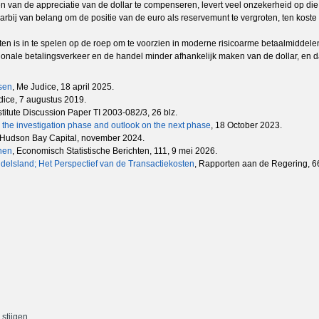
n van de appreciatie van de dollar te compenseren, levert veel onzekerheid op d
bij van belang om de positie van de euro als reservemunt te vergroten, ten koste v
en is in te spelen op de roep om te voorzien in moderne risicoarme betaalmiddelen 
ionale betalingsverkeer en de handel minder afhankelijk maken van de dollar, en 
sen
, Me Judice, 18 april 2025.
dice, 7 augustus 2019.
stitute Discussion Paper TI 2003-082/3, 26 blz.
n the investigation phase and outlook on the next phase
, 18 October 2023.
t Hudson Bay Capital, november 2024.
enen
, Economisch Statistische Berichten, 111, 9 mei 2026.
elsland; Het Perspectief van de Transactiekosten
, Rapporten aan de Regering, 6
stijgen