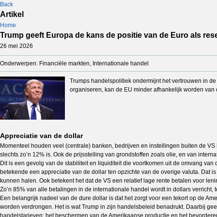
Back
Artikel
Home
Trump geeft Europa de kans de positie van de Euro als res
26 mei 2026
Onderwerpen: Financiële markten, Internationale handel
Trumps handelspolitiek ondermijnt het vertrouwen in de 
organiseren, kan de EU minder afhankelijk worden van
Appreciatie van de dollar
Momenteel houden veel (centrale) banken, bedrijven en instellingen buiten de VS h
slechts zo’n 12% is. Ook de prijsstelling van grondstoffen zoals olie, en van interna
Dit is een gevolg van de stabiliteit en liquiditeit die voortkomen uit de omvang v
betekende een appreciatie van de dollar ten opzichte van de overige valuta. Dat 
kunnen halen. Ook betekent het dat de VS een relatief lage rente betalen voor le
Zo’n 85% van alle betalingen in de internationale handel wordt in dollars verricht,
Een belangrijk nadeel van de dure dollar is dat het zorgt voor een tekort op de A
worden verdrongen. Het is wat Trump in zijn handelsbeleid benadrukt. Daarbij geef
handelstarieven; het beschermen van de Amerikaanse productie en het bevorderen