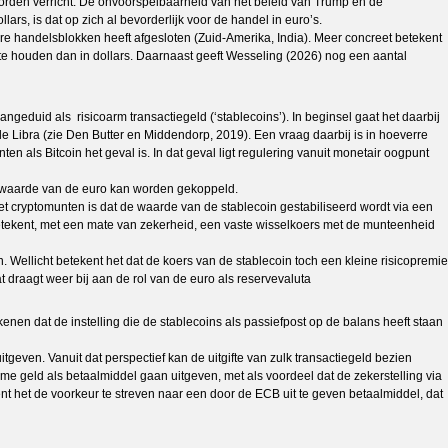
 worden verricht. De onvoorspelbaarheid van het beleid van Trump en de
rs, is dat op zich al bevorderlijk voor de handel in euro’s.
e handelsblokken heeft afgesloten (Zuid-Amerika, India). Meer concreet betekent
te houden dan in dollars. Daarnaast geeft Wesseling (2026) nog een aantal
geduid als risicoarm transactiegeld (‘stablecoins’). In beginsel gaat het daarbij
 Libra (zie Den Butter en Middendorp, 2019). Een vraag daarbij is in hoeverre
en als Bitcoin het geval is. In dat geval ligt regulering vanuit monetair oogpunt
de waarde van de euro kan worden gekoppeld.
et cryptomunten is dat de waarde van de stablecoin gestabiliseerd wordt via een
t betekent, met een mate van zekerheid, een vaste wisselkoers met de munteenheid
. Wellicht betekent het dat de koers van de stablecoin toch een kleine risicopremie
 draagt weer bij aan de rol van de euro als reservevaluta
kenen dat de instelling die de stablecoins als passiefpost op de balans heeft staan
tgeven. Vanuit dat perspectief kan de uitgifte van zulk transactiegeld bezien
rme geld als betaalmiddel gaan uitgeven, met als voordeel dat de zekerstelling via
ent het de voorkeur te streven naar een door de ECB uit te geven betaalmiddel, dat