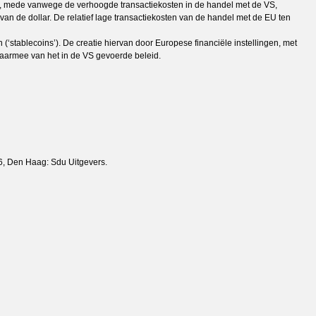
ie, mede vanwege de verhoogde transactiekosten in de handel met de VS,
an de dollar. De relatief lage transactiekosten van de handel met de EU ten
(‘stablecoins’). De creatie hiervan door Europese financiële instellingen, met
daarmee van het in de VS gevoerde beleid.
6, Den Haag: Sdu Uitgevers.