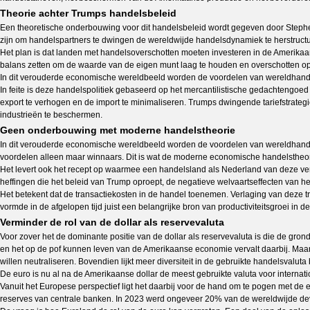
Theorie achter Trumps handelsbeleid
Een theoretische onderbouwing voor dit handelsbeleid wordt gegeven door Stephe
zijn om handelspartners te dwingen de wereldwijde handelsdynamiek te herstructu
Het plan is dat landen met handelsoverschotten moeten investeren in de Amerika
balans zetten om de waarde van de eigen munt laag te houden en overschotten o
In dit verouderde economische wereldbeeld worden de voordelen van wereldhandel
In feite is deze handelspolitiek gebaseerd op het mercantilistische gedachtengo
export te verhogen en de import te minimaliseren. Trumps dwingende tariefstrateg
industrieën te beschermen.
Geen onderbouwing met moderne handelstheorie
In dit verouderde economische wereldbeeld worden de voordelen van wereldhandel 
voordelen alleen maar winnaars. Dit is wat de moderne economische handelstheorie
Het levert ook het recept op waarmee een handelsland als Nederland van deze ver
heffingen die het beleid van Trump oproept, de negatieve welvaartseffecten van he
Het betekent dat de transactiekosten in de handel toenemen. Verlaging van deze 
vormde in de afgelopen tijd juist een belangrijke bron van productiviteitsgroei in
Verminder de rol van de dollar als reservevaluta
Voor zover het de dominante positie van de dollar als reservevaluta is die de gr
en het op de pof kunnen leven van de Amerikaanse economie vervalt daarbij. Maar he
willen neutraliseren. Bovendien lijkt meer diversiteit in de gebruikte handelsvalu
De euro is nu al na de Amerikaanse dollar de meest gebruikte valuta voor internat
Vanuit het Europese perspectief ligt het daarbij voor de hand om te pogen met de 
reserves van centrale banken. In 2023 werd ongeveer 20% van de wereldwijde dev