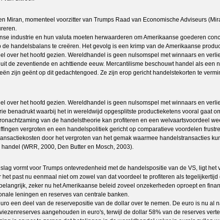
n Miran, momenteel voorzitter van Trumps Raad van Economische Adviseurs (Miran
reren.
anse industrie en hun valuta moeten herwaarderen om Amerikaanse goederen concur
p de handelsbalans te creëren. Het gevolg is een krimp van de Amerikaanse prod
 over het hoofd gezien. Wereldhandel is geen nulsomspel met winnaars en verlie
ed uit de zeventiende en achttiende eeuw. Mercantilisme beschouwt handel als een
ieën zijn geënt op dit gedachtengoed. Ze zijn erop gericht handelstekorten te ver
over het hoofd gezien. Wereldhandel is geen nulsomspel met winnaars en verlieze
 benadrukt waarbij het in wereldwijd opgesplitste productieketens vooral gaat om
onachtzaming van de handelstheorie kan profiteren en een welvaartsvoordeel weet
ffingen vergroten en een handelspolitiek gericht op comparatieve voordelen frustre
transactiekosten door het vergroten van het gemak waarmee handelstransacties kun
 de handel (WRR, 2000, Den Butter en Mosch, 2003).
ondslag vormt voor Trumps ontevredenheid met de handelspositie van de VS, ligt he
t past nu eenmaal niet om zowel van dat voordeel te profiteren als tegelijkertijd 
ta belangrijk, zeker nu het Amerikaanse beleid zoveel onzekerheden oproept en fina
ionale leningen en reserves van centrale banken.
euro een deel van de reservepositie van de dollar over te nemen. De euro is nu al 
iezenreserves aangehouden in euro's, terwijl de dollar 58% van de reserves ver