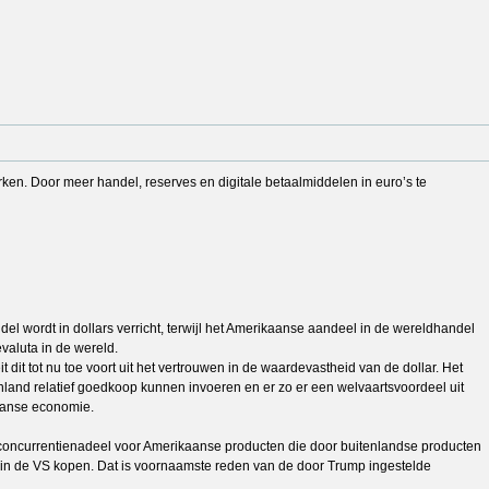
rken. Door meer handel, reserves en digitale betaalmiddelen in euro’s te
el wordt in dollars verricht, terwijl het Amerikaanse aandeel in de wereldhandel
evaluta in de wereld.
dit tot nu toe voort uit het vertrouwen in de waardevastheid van de dollar. Het
nland relatief goedkoop kunnen invoeren en er zo er een welvaartsvoordeel uit
kaanse economie.
et concurrentienadeel voor Amerikaanse producten die door buitenlandse producten
ig in de VS kopen. Dat is voornaamste reden van de door Trump ingestelde