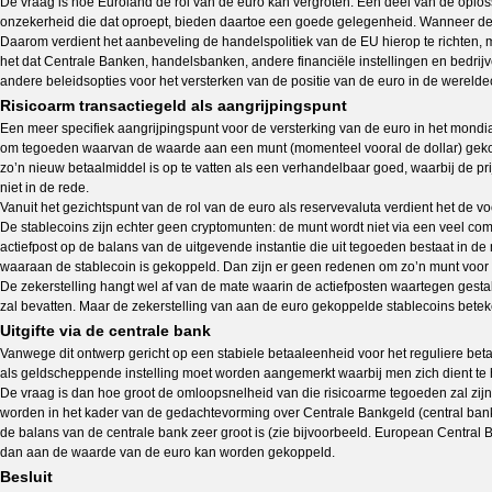
De vraag is hoe Euroland de rol van de euro kan vergroten. Een deel van de oplos
onzekerheid die dat oproept, bieden daartoe een goede gelegenheid. Wanneer de tran
Daarom verdient het aanbeveling de handelspolitiek van de EU hierop te richten,
het dat Centrale Banken, handelsbanken, andere financiële instellingen en bedri
andere beleidsopties voor het versterken van de positie van de euro in de wereld
Risicoarm transactiegeld als aangrijpingspunt
Een meer specifiek aangrijpingspunt voor de versterking van de euro in het mondia
om tegoeden waarvan de waarde aan een munt (momenteel vooral de dollar) gekoppel
zo’n nieuw betaalmiddel is op te vatten als een verhandelbaar goed, waarbij de prijs
niet in de rede.
Vanuit het gezichtspunt van de rol van de euro als reservevaluta verdient het de
De stablecoins zijn echter geen cryptomunten: de munt wordt niet via een veel co
actiefpost op de balans van de uitgevende instantie die uit tegoeden bestaat in d
waaraan de stablecoin is gekoppeld. Dan zijn er geen redenen om zo’n munt voor
De zekerstelling hangt wel af van de mate waarin de actiefposten waartegen gestabi
zal bevatten. Maar de zekerstelling van aan de euro gekoppelde stablecoins beteke
Uitgifte via de centrale bank
Vanwege dit ontwerp gericht op een stabiele betaaleenheid voor het reguliere betal
als geldscheppende instelling moet worden aangemerkt waarbij men zich dient te ho
De vraag is dan hoe groot de omloopsnelheid van die risicoarme tegoeden zal zijn, 
worden in het kader van de gedachtevorming over Centrale Bankgeld (central bank di
de balans van de centrale bank zeer groot is (zie bijvoorbeeld. European Central B
dan aan de waarde van de euro kan worden gekoppeld.
Besluit