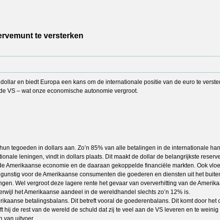
ervemunt te versterken
dollar en biedt Europa een kans om de internationale positie van de euro te verste
 de VS – wat onze economische autonomie vergroot.
un tegoeden in dollars aan. Zo’n 85% van alle betalingen in de internationale hand
tionale leningen, vindt in dollars plaats. Dit maakt de dollar de belangrijkste reserv
an de Amerikaanse economie en de daaraan gekoppelde financiële markten. Ook vloeit 
is gunstig voor de Amerikaanse consumenten die goederen en diensten uit het buite
ningen. Wel vergroot deze lagere rente het gevaar van oververhitting van de Ameri
 terwijl het Amerikaanse aandeel in de wereldhandel slechts zo’n 12% is.
merikaanse betalingsbalans. Dit betreft vooral de goederenbalans. Dit komt door h
t hij de rest van de wereld de schuld dat zij te veel aan de VS leveren en te wein
 van uitvoer.