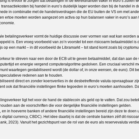
sing is ervoor te zorgen dat betalingen in de wereldhandel vaker in euro’s zullen
sactiekosten bij handel in euro’s duidelijk lager worden dan bij de handel in dolla
 mede in combinatie met de handelsverdragen die de EU buiten de VS om met ander
jven ertoe moeten worden aangezet om activa op hun balansen vaker in euro’s aan 
economie.
le betalingsverkeer vormt de huidige discussie over vormen van wat kan worden aan
d is. Een vroeg voorbeeld van zo’n voorstel tot een risicoarm betaalmiddel is de
 op een markt – in dit voorbeeld de Libramarkt – tot stand komt zoals bij cryptomunt
 voorkeur te streven naar een door de ECB uit te geven betaalmiddel, dat dan aan 
mputertijd en energie vergend computeralgoritme gedolven. Een cruciaal verschil m
e munt waartegen gestabiliseerd wordt (de dollar of, in onze wensen, de euro). Di
 speculatieve redenen aan te houden.
liseerd direct en zonder koersverlies in de desbetreffende valuta opvraagbaar zijn
nt ook dat financiële instellingen flinke tegoeden in euro’s moeten aanhouden. Dat
ingsverkeer ligt het voor de hand de stablecoin als geld op te vatten. Dat zou bete
uden aan de voorschriften die voor dergelijke financiële instellingen gelden.
en in hoeverre banken of andere financiële instellingen bereid zijn deze te doen ui
gital currency, CBDC). Het idee daarbij is dat de centrale banken zélf dit risicoa
ank, 2023). Vanuit het gezichtspunt van de rol van de euro als reservevaluta verdi