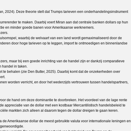
, 2024). Deze theorie stelt dat Trumps tarieven een onderhandelingsinstrument
rerender te maken. Daarbij voert Miran aan dat centrale banken dollars op hun
uctie en minder goede banen voor Amerikaanse werknemers.
zers.
 nulsomspel, waarbij de welvaart van een land wordt gemaximaliseerd door de
minderen door hoge tarieven op te leggen, import te ontmoedigen en binnenlandse
rs, maar bij een goede inrichting van de handel zijn er dankzij comparatieve
 handel in taken.
 te behalen (zie Den Butter, 2025). Daarbij komt dat de onzekerheden over
ert.
nen worden verricht, en door het wederzijds vertrouwen tussen handelspartners,
t voor de hand om deze dominantie te doorbreken. Het voordeel van de lage rente
de appreciatie van de dollar met een kostbaar Mercantilistisch handelsbeleid te
nciële markten zich alleen al daarom tegen de dollar dreigen te gaan keren.
na de Amerikaanse dollar de meest gebruikte valuta voor internationale leningen en
tegenwoordigde.