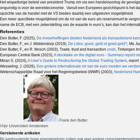
Het wispelturige beleid van president Trump om via een handelsoorlog de gevolge
ongunstig is voor de wereldeconomie. Vanuit een Europees gezichtspunt is het daar
opzichte van de handel met de VS bieden daarbij een uitgelezen mogelijkheid.
Een meer specifieke mogelijkheid om de rol van de euro als reservemunt te vergrot
name de ECB, met een zekerstelling van de waarde in euro’s, kan dan het internat
Referenties
Den Butter, F. (2025),
De invoerheffingen bieden Nederland als transactieland kan
Den Butter, F., en J. Middendorp (2019),
De Libra: goed, geld of goed geld?
, Me Ju
Den Butter, F., en R. Mosch (2003), Trade, trust and transaction
costs
, Tinbergen In
European Central Bank (2023),
A stocktake on the digital euro - Summary report o
Miran S. (2024),
A User’s Guide to Restructuring the Global Trading System
, repor
Wesseling, J. (2026),
Een grotere internationale rol van de euro moeten we verdi
Wetenschappelijke Raad voor het Regeringsbeleid (WWR) (2003),
Nederland Hand
Frank den Butter
Vrije Universiteit Amsterdam
Gerelateerde artikelen
Bij aanhoudende hoge energieprijzen zullen ook veel andere consumentenprijzen 