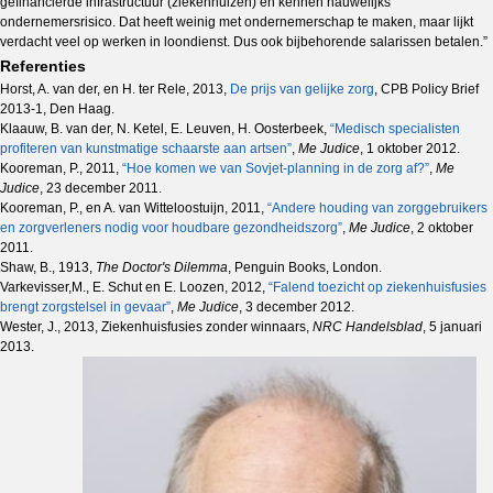
gefinancierde infrastructuur (ziekenhuizen) en kennen nauwelijks
ondernemersrisico. Dat heeft weinig met ondernemerschap te maken, maar lijkt
verdacht veel op werken in loondienst. Dus ook bijbehorende salarissen betalen.”
Referenties
Horst, A. van der, en H. ter Rele, 2013,
De prijs van gelijke zorg
, CPB Policy Brief
2013-1, Den Haag.
Klaauw, B. van der, N. Ketel, E. Leuven, H. Oosterbeek,
“Medisch specialisten
profiteren van kunstmatige schaarste aan artsen”
,
Me Judice
, 1 oktober 2012.
Kooreman, P., 2011,
“Hoe komen we van Sovjet-planning in de zorg af?”
,
Me
Judice
, 23 december 2011.
Kooreman, P., en A. van Witteloostuijn, 2011,
“Andere houding van zorggebruikers
en zorgverleners nodig voor houdbare gezondheidszorg”
,
Me Judice
, 2 oktober
2011.
Shaw, B., 1913,
The Doctor's Dilemma
, Penguin Books, London.
Varkevisser,M., E. Schut en E. Loozen, 2012,
“Falend toezicht op ziekenhuisfusies
brengt zorgstelsel in gevaar”
,
Me Judice
, 3 december 2012.
Wester, J., 2013, Ziekenhuisfusies zonder winnaars,
NRC Handelsblad
, 5 januari
2013.