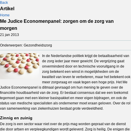
Back
Artikel
Home
Me Judice Economenpanel: zorgen om de zorg van
morgen
21 jan 2013
Onderwerpen: Gezondheidszorg
In de Nederlandse politiek krijgt de betaalbaarheid van
de zorg ieder jaar meer gewicht. De vergrijzing gaat
onverminderd door en technische vooruitgang in de
zorg betekent een winst in mogelijkheden om de
kwaliteit van leven te verbeteren, maar het betekent ook
meer zorgvraag en vaak tegen een hoge prijs. Het Me
Judice Economenpanel is ditmaal gevraagd om hun mening te geven over de
financiële houdbaarheid van de zorg. Er bestaat consensus dat we een toekomst
tegemoet gaan met een kleiner basispakket en meer eigen bijdragen, en ook de
status van medische specialisten als ondernemer moet eraan geloven. Over de rol
van samenwerking van ziekenhuizen bestaat grote verdeeldheid.
Zinnig en zuinig
De zorg is een sector waar niet over de prijs mag worden gepraat van de dienst
die door artsen en verpleegkundigen wordt geleverd. Zorg is heilig. De enigen die