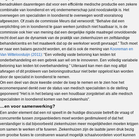
benadrukken daarentegen dat voor een efficiënte medische productie een zekere
combinatie van loondienst en vrij ondernemerschap juist noodzakelijk is. Het
overwegen om specialisten in loondienst te overwegen wordt vooralsnog
afgewezen. Of zoals de commissie Meurs dat verwoordt: “Behalve dat een
verplichting om in loondienst te gaan werken juridisch niet haalbaar is, is de
commissie ook hier van mening dat een dergelijke rigide maatregel onvoldoende
recht doet aan de dynamiek van de praktijk van ziekenhuizen en zelfstandige
behandelcentra en het maatwerk dat op de werkvloer wordt gevraagd.” Toch moet
er naar een balans gezocht worden, en dat is ook de mening van
Kooreman en
Van Witteloostuijn (2011)
: “Een volledig vaste beloning kan leiden tot
onderbehandeling en een gebrek aan wil om te innoveren. Een volledig variabele
beloning kan leiden tot overbehandeling.” Uiteraard kan men dan nog altijd
afvragen of dit probleem van beloningsstructuur niet beter opgelost kan worden
door de specialist in loondienst te nemen.
Om een deel van deze kwestie onder de loep te nemen en te zien hoe het
economenpanel denkt over de status van medisch specialisten is de stelling
geponeerd “Het is in het belang van een houdbaar zorgstelsel als alle medisch
specialisten in loondienst komen van het ziekenhuis”.
…en voor samenwerking?
Een ander element dat een rol speelt in de huidige discussie betreft de vraag of
concurrentie tussen zorgaanbieders moet worden gestimuleerd of dat het
verstandiger is dat bijvoorbeeld ziekenhuizen meer mogelijkheden moeten krijgen
om samen te werken of te fuseren. Ziekenhuizen zijn de laatste jaren druk bezig
om grootse fusies te construeren waaruit mogelijk schaalvoordelen voort kunnen