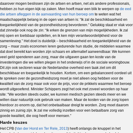
daarover mogen beslissen zijn de artsen en artsen, net als andere professionals,
hebben zo hun eigen kijk op zaken. Men hoeft maar een blik te werpen op
de eed
die artsen afleggen in de aanvaarding van hun beroep om
te weten wat het
maatschappelijk belang in de ogen van artsen is: “Ik zal de beschikbaarheid en
toegankelijkheid van de gezondheidszorg bevorderen.” Gelukkig staat er vlak voor
dat zinnetje ook nog de zin: “Ik erken de grenzen van mijn mogelijkheden. Ik zal
mij open en toetsbaar opstellen, en ik ken mijn verantwoordelijkheid voor de
samenleving.” Het doel is duidelijk – beschikbaarheid en toegankelijkheid van de
zorg – maar zoals economen leren gedurende hun studie, de middelen waarmee
dat doel bereikt kan worden zijn schaars en alternatief aanwendbaar. We kunnen
veel geld spenderen aan zorg, maar die uitgaven gaan ten koste van de
investeringen die we willen plegen in het onderwijs of in de sociale woningbouw.
Dit zijn ook sectoren waar de Nederlandse overheid een taak ziet om dit
beschikbaar en toegankelijk te houden. Kortom, om een gebalanceerd oordeel uit
te spreken over de gezondheidszorg moet je niet alleen oog hebben voor de
kwaliteit van de zorg maar ook voor de prijs, voor de prikkels waarmee het beroep
wordt uitgeoefend. Minister Schippers zegt het ook met zoveel woorden op haar
site: “We worden steeds ouder, we kunnen medisch gezien steeds meer en we
willen daar natuurlijk ook gebruik van maken. Maar de kosten van de zorg lopen
hierdoor zo enorm op, dat het onbetaalbaar dreigt te worden. Zorg moet daarom
zinnig en zuinig zijn. Ik zal me volledig inzetten voor een betaalbare zorg van
goede kwaliteit, die oog heeft voor mensen.”
Harde keuzes
Het CPB (
Van der Horst en Ter Rele, 2013
) heeft onlangs de knuppel in het