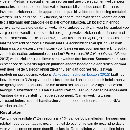
vloeien. Medische specialismen zijn zo verfijnd geworden dat men wel genoeg
operaties moet draaien om hun vak te kunnen blijven uitoefenen. Daarnaast
investeren ziekenhuizen in apparatuur die pas bij voldoende benutting rendabel
worden. Dit alles is natuurlijk theorie, of het argument van schaalvoordelen echt
telt is uiteraard een zaak die de praktijk moet uitwijzen. En tot slot zijn er nog
zorgverzekeraars die omdat zij wettelijk verantwoordelijk zijn voor het aanbod voor
zorg en zien vanuit dat perspectief ook graag zwakke ziekenhuizen fuseren met
sterke ziekenhuizen. De schaduwzijde van fusies is dat zij tot grote molochs leiden
met marktmacht of grootheidswaan met alle economische verspilling van dien.
Maar waarom kiezen ziekenhuizen voor fusies en niet voor samenwerking zodat
ze toch de nodige autonomie behouden? En volgens
NRC Handelsblad
(Wester,
2013) willen ziekenhuizen liever samenwerken dan fuseren. Samenwerken wordt
echter door de NMa strenger en juridisch anders beoordeeld dan fusies, en voor
een deel lijkt de fusiegolf onder ziekenhuizen dan ook het resultaat van
mededingingwetgeving. Volgens
Varkevisser, Schut en Loozen (2012)
faalt het
toezicht van de NMa op ziekenhuisfusies en dat kan de doodsteek betekenen voor
de (gereguleerde) concurrentie die binnen het Nederlandse zorgstelsel wordt
beoogd. Samenwerking tussen ziekenhuizen zou eenvoudiger en beter geweest.
Vandaar dat we de stelling hebben geponeerd: “Samenwerking tussen
zorgaanbieders moet bij handhaving van de mededingingswet door de NMa
worden ontzien.”
Resultaten
Wat zijn de resultaten? De respons is 74% (van de 58 panelleden), hetgeen een
relatief hoog percentage is gezien het feit de economie van de gezondheidzorg
voor veel economen geen dagelijkse kost is. De resultaten van de peiling laten