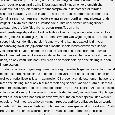
stelt in antwood op de stelling dat samenwerking zou moeten worden ontzien: “Dit
zou hoogst onverstandig zijn. Er bestaat namelijk geen enkele empirische
evidentie dat prijs- en marktverdelingsafspraken in de zorgsector minder
schadelijk zouden zijn dan in andere sectoren.” Zijn Rotterdamse collega Erik
Schut is eens noch oneens met de stelling en verwoordt zijn onderbouwing als
volgt: “De NMa biedt thans al voldoende ruimte voor samenwerking tussen
zorgaanbieders (zie NMa-richtsnoeren zorg). Tegen prijs-
marktverdelingsafspraken dient de NMa ook in de zorg op te treden omdat die in
de zorg net zo schadelijk zijn als elders.” Sweder van Wijnbergen is het eens met
soepelheid van de NMa ne stelt “samenwerking kan noodzakelijk zijn voor
handhaving kwaliteit (bijvoorbeeld allocatie specialismes over verschillende
ziekenhuizen)”. Voor sommigen biedt de stelling echter niet genoeg houvast of
heeft men niet genoeg kennis van de sector om hier een harde uitspraak over te
doen, en ook vanuit die hoek zou men de verdeeldheid op deze stelling kunnen
interpreteren.
Tot slot is de mening gevraagd naar de vraag of medisch specialisten in loondienst
moeten komen (zie stelling 3 in de figuur) en vanuit die hoek blijken economen
wel weer redelijk eens te zijn, aangezien 58 procent van de economen het eens is
met deze stelling. maar ook hier moet men oog hebben voor de nuance. Barbara
Baarsma is bijvoorbeeld het eens nog oneens met deze stelling. “Alle specialisten
in loondienst kan op korte termijn tot wachtlijsten leiden”, volgens haar. “Op lange
termijn kunnen deze nadelen weer verdwijnen, indien meer specialisten worden
opgeleid. Met integrale tarieven kunnen productieprikkels vrijgevestigden worden
ingedamd.” De meesten hebben toch meer voor een specialist in loondienst. Zoals
Bas Jacobs het onder woorden brengt: “Maatschappen draaien op publiek