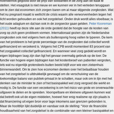
hoenderhok gegooid door de prijs van solidariteit in de zorg aan de kaak te
stellen. Het vraagstuk is niet nieuw en we kunnen ver in het verleden teruggaan
om te zien dat economen zich zorgen baren om al maar stijgende zorgkosten. Wat
het nu pregnant maakt is wellicht de crisis waarin alle verworvenheden tegen het
licht worden gehouden en ook het zorgstelsel. Onder druk wordt alles vloeibaar, is
het oude adagium en dat kan ook in de zorgsector gaan gelden.
Peter Kooreman
(2011)
heeft op deze site aan de orde gesteld dat de hoogte van de kosten van
zorg op zich geen probleem vormen. Internationaal gezien zijn de Nederlandse
zorgkosten ook niet volgens hem als buitensporig hoog vallen te typeren. De kern
van het probleem is het grote percentage van de zorgkosten dat collectief wordt
gefinancierd en verzekerd is. Volgens het CPB wordt momenteel 83 procent van
het zorgpakket collectief gefinancierd. En wanneer veel zorg gedekt wordt en
eigen bijdragen laag zijn dan ligt het gevaar overmatig gebruik op de loer. De
functie van hogere eigen bijdragen kan het kostenbesef van patienten vergroten,
iets wat nu eigenlijk grotendeels buiten beeld blijft voor wie een ziekenhuis
binnenwandelt. Om te zien hoe economen denken over het betaalbaar houden
van het zorgstelsel is uitdrukkelijk gevraagd om de verschuiving van de
toekomstige balans van publiek-privaat in te schatten, maar ook om in lijn met het
denken van de minister te zien of het basispakket wel zorg vergoed die werkt en
nodig is. De functie van een verzekering is om het risico van grote en onverwachte
uitgaven te delen en te spreiden. Voorspelbare en kleinere uitgaven kunnen wat
dat betreft ook uit de eigen middelen, hoewel hier enig realisme op zijn plaats is
dat financiering uit eigen bron voor lage inkomens aan grenzen gebonden is.
Maar de hoofdlijn lijkt duidelijk en vandaar ook de stelling: “Voor de financiële
houdbaarheid van het zorgstelsel is de combinatie van een kleiner basispakket en