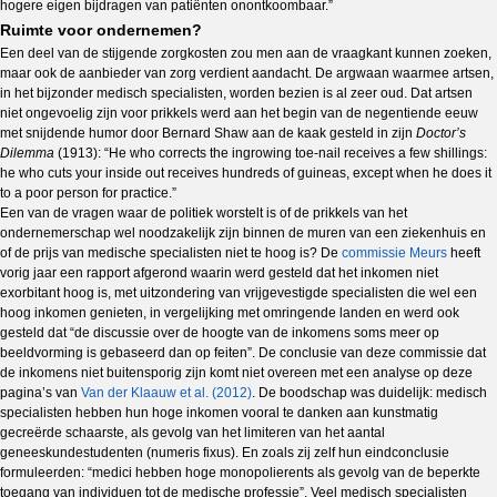
hogere eigen bijdragen van patiënten onontkoombaar.”
Ruimte voor ondernemen?
Een deel van de stijgende zorgkosten zou men aan de vraagkant kunnen zoeken,
maar ook de aanbieder van zorg verdient aandacht. De argwaan waarmee artsen,
in het bijzonder medisch specialisten, worden bezien is al zeer oud. Dat artsen
niet ongevoelig zijn voor prikkels werd aan het begin van de negentiende eeuw
met snijdende humor door Bernard Shaw aan de kaak gesteld in zijn
Doctor’s
Dilemma
(1913): “He who corrects the ingrowing toe-nail receives a few shillings:
he who cuts your inside out receives hundreds of guineas, except when he does it
to a poor person for practice.”
Een van de vragen waar de politiek worstelt is of de prikkels van het
ondernemerschap wel noodzakelijk zijn binnen de muren van een ziekenhuis en
of de prijs van medische specialisten niet te hoog is? De
commissie Meurs
heeft
vorig jaar een rapport afgerond waarin werd gesteld dat het inkomen niet
exorbitant hoog is, met uitzondering van vrijgevestigde specialisten die wel een
hoog inkomen genieten, in vergelijking met omringende landen en werd ook
gesteld dat “de discussie over de hoogte van de inkomens soms meer op
beeldvorming is gebaseerd dan op feiten”. De conclusie van deze commissie dat
de inkomens niet buitensporig zijn komt niet overeen met een analyse op deze
pagina’s van
Van der Klaauw et al. (2012)
. De boodschap was duidelijk: medisch
specialisten hebben hun hoge inkomen vooral te danken aan kunstmatig
gecreërde schaarste, als gevolg van het limiteren van het aantal
geneeskundestudenten (numeris fixus). En zoals zij zelf hun eindconclusie
formuleerden: “medici hebben hoge monopolierents als gevolg van de beperkte
toegang van individuen tot de medische professie”. Veel medisch specialisten