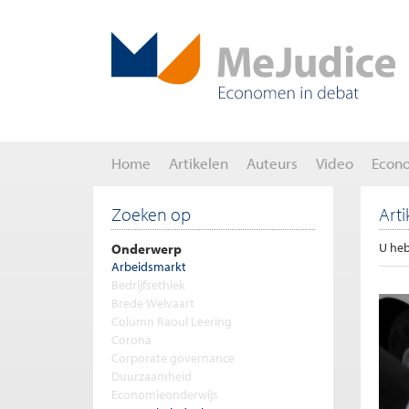
Home
Artikelen
Auteurs
Video
Econ
Zoeken op
Art
Onderwerp
U heb
Arbeidsmarkt
Bedrijfsethiek
Brede Welvaart
Column Raoul Leering
Corona
Corporate governance
Duurzaamheid
Economieonderwijs