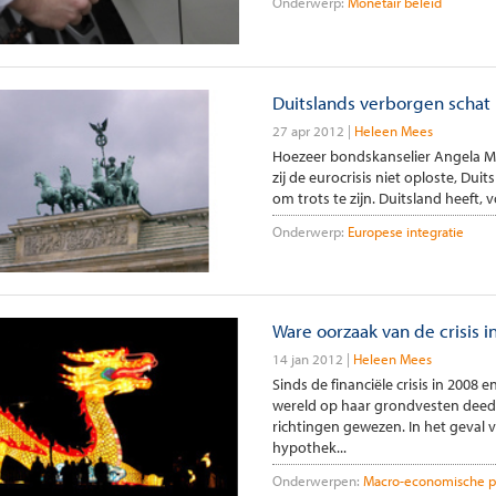
Onderwerp:
Monetair beleid
Duitslands verborgen schat
27 apr 2012
Heleen Mees
Hoezeer bondskanselier Angela M
zij de eurocrisis niet oploste, Dui
om trots te zijn. Duitsland heeft, 
Onderwerp:
Europese integratie
Ware oorzaak van de crisis i
14 jan 2012
Heleen Mees
Sinds de financiële crisis in 2008
wereld op haar grondvesten deed 
richtingen gewezen. In het geval
hypothek...
Onderwerpen:
Macro-economische po