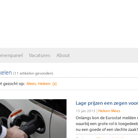
omenpanel
Vacatures
About
ikelen
(
11
artikelen gevonden)
t gezocht op:
Mees, Heleen [x]
Lage prijzen een zegen voo
15 jan 2015
Heleen Mees
Onlangs kon de Eurostat melden da
waarbij een grote rol is toegedeeld
nu een goede of een slechte zaak