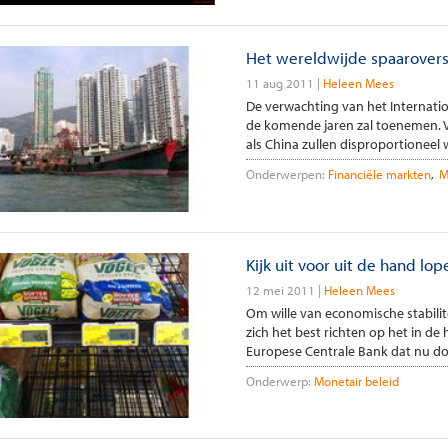
Het wereldwijde spaarovers
11 aug 2011
Heleen Mees
De verwachting van het Internati
de komende jaren zal toenemen.
als China zullen disproportioneel w
Onderwerpen:
Financiële markten
M
Kijk uit voor uit de hand lop
12 mei 2011
Heleen Mees
Om wille van economische stabilit
zich het best richten op het in de 
Europese Centrale Bank dat nu doet
Onderwerp:
Monetair beleid