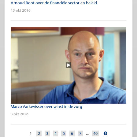
Arnoud Boot over de financiële sector en beleid
13 okt 2016
Marco Varkevisser over winst in de zorg
3 okt 2016
1
2
3
4
5
6
7
...
40