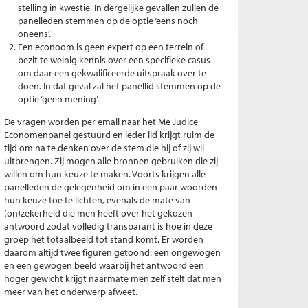
stelling in kwestie. In dergelijke gevallen zullen de
panelleden stemmen op de optie ‘eens noch
oneens’.
Een econoom is geen expert op een terrein of
bezit te weinig kennis over een specifieke casus
om daar een gekwalificeerde uitspraak over te
doen. In dat geval zal het panellid stemmen op de
optie ‘geen mening’.
De vragen worden per email naar het Me Judice
Economenpanel gestuurd en ieder lid krijgt ruim de
tijd om na te denken over de stem die hij of zij wil
uitbrengen. Zij mogen alle bronnen gebruiken die zij
willen om hun keuze te maken. Voorts krijgen alle
panelleden de gelegenheid om in een paar woorden
hun keuze toe te lichten, evenals de mate van
(on)zekerheid die men heeft over het gekozen
antwoord zodat volledig transparant is hoe in deze
groep het totaalbeeld tot stand komt. Er worden
daarom altijd twee figuren getoond: een ongewogen
en een gewogen beeld waarbij het antwoord een
hoger gewicht krijgt naarmate men zelf stelt dat men
meer van het onderwerp afweet.