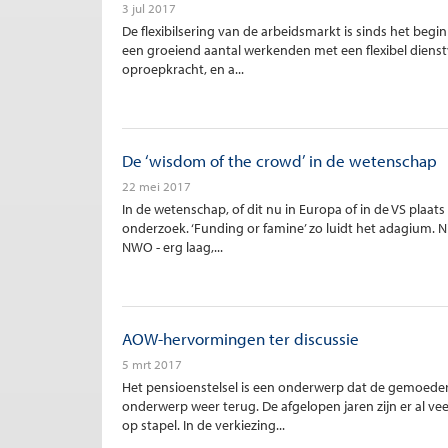
3 jul 2017
De flexibilsering van de arbeidsmarkt is sinds het beg
een groeiend aantal werkenden met een flexibel dienstve
oproepkracht, en a...
De ‘wisdom of the crowd’ in de wetenschap
22 mei 2017
In de wetenschap, of dit nu in Europa of in de VS plaa
onderzoek. ‘Funding or famine’ zo luidt het adagium. Ni
NWO - erg laag,...
AOW-hervormingen ter discussie
5 mrt 2017
Het pensioenstelsel is een onderwerp dat de gemoeder
onderwerp weer terug. De afgelopen jaren zijn er al
op stapel. In de verkiezing...