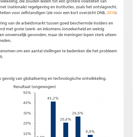
ikkeling, die zouden leiden tot een grotere volatiliteit van
t (nationale) regelgeving en instituties, zoals het ontslagrecht,
iliteiten voor zelfstandigen (zie voor een kort overzicht DNB,
2016
).
ering van de arbeidsmarkt tussen goed beschermde insiders en
erd met grote (werk- en inkomens-)onzekerheid en weinig
een onwenselijk gevonden, maar de meningen lopen sterk uiteen
reden.
f genomen om een aantal stellingen te bedenken die het probleem
t.
jk gevolg van globalisering en technologische ontwikkeling.
Resultaat (ongewogen)