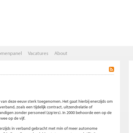
omenpanel
Vacatures
About
in van deze eeuw sterk toegenomen. Het gaat hierbij enerzijds om
rband, zoals een tijdelijk contract, uitzendrelatie of
ndigen zonder personeel (zzp’ers). In 2000 behoorde een op de
twee op de vijf.
nerzijds in verband gebracht met min of meer autonome