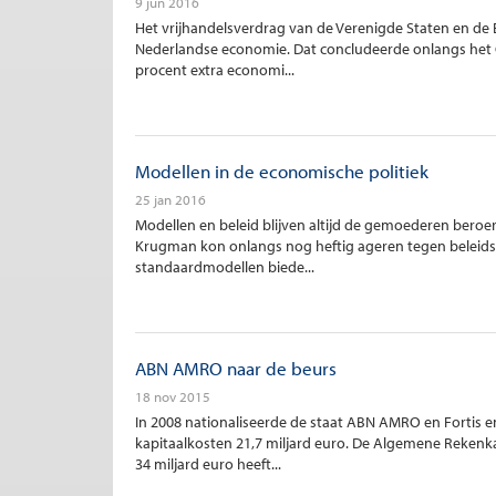
9 jun 2016
Het vrijhandelsverdrag van de Verenigde Staten en de 
Nederlandse economie. Dat concludeerde onlangs het CP
procent extra economi...
Modellen in de economische politiek
25 jan 2016
Modellen en beleid blijven altijd de gemoederen bero
Krugman kon onlangs nog heftig ageren tegen beleidsma
standaardmodellen biede...
ABN AMRO naar de beurs
18 nov 2015
In 2008 nationaliseerde de staat ABN AMRO en Fortis en
kapitaalkosten 21,7 miljard euro. De Algemene Rekenka
34 miljard euro heeft...