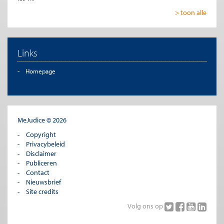
> toon alle
Links
Homepage
MeJudice © 2026
Copyright
Privacybeleid
Disclaimer
Publiceren
Contact
Nieuwsbrief
Site credits
Volg ons op