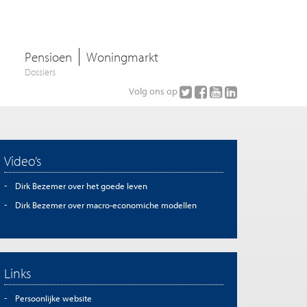
Pensioen
Woningmarkt
Dossiers
Volg ons op
Video’s
Dirk Bezemer over het goede leven
Dirk Bezemer over macro-economiche modellen
Links
Persoonlijke website