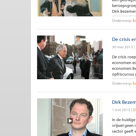
beroepsgroep
Dirk Bezemer 
Onderwerp:
E
De crisis 
30 mei 2013
De crisis ro
economen ech
economen Bez
opfriscursus 
Onderwerp:
E
Dirk Beze
1 mrt 2013
D
In de huidig
vrijwel geen 
sector geeft 