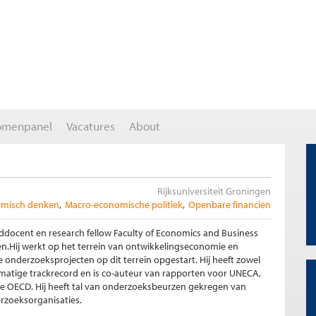
omenpanel
Vacatures
About
Rijksuniversiteit Groningen
misch denken
Macro-economische politiek
Openbare financiën
fddocent en research fellow Faculty of Economics and Business
en.Hij werkt op het terrein van ontwikkelingseconomie en
 onderzoeksprojecten op dit terrein opgestart. Hij heeft zowel
matige trackrecord en is co-auteur van rapporten voor UNECA,
e OECD. Hij heeft tal van onderzoeksbeurzen gekregen van
erzoeksorganisaties.