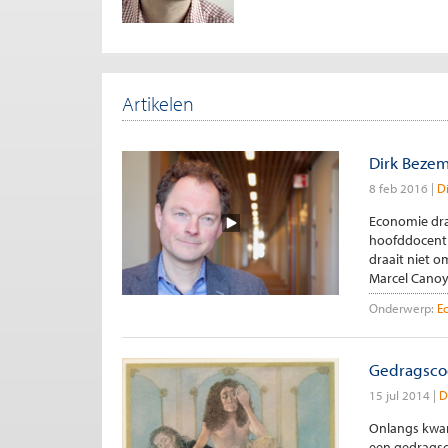
Artikelen
Dirk Bezem
8 feb 2016
D
Economie draa
hoofddocent 
draait niet 
Marcel Canoy
Onderwerp:
E
Gedragscod
15 jul 2014
D
Onlangs kwam
een gedragsc