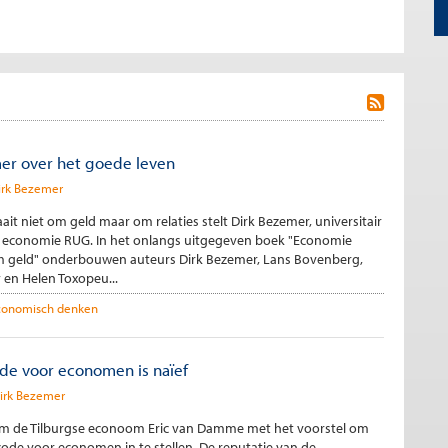
er over het goede leven
irk Bezemer
it niet om geld maar om relaties stelt Dirk Bezemer, universitair
economie RUG. In het onlangs uitgegeven boek "Economie
om geld" onderbouwen auteurs Dirk Bezemer, Lans Bovenberg,
 en Helen Toxopeu...
conomisch denken
e voor economen is naïef
irk Bezemer
 de Tilburgse econoom Eric van Damme met het voorstel om
ode voor economen in te stellen. De reputatie van de