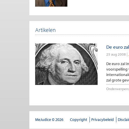
Artikelen
De euro za
25 aug 2008
De euro zal i
voorspelling
internationa
zal grote gev
Onderwerpen:
MeJudice © 2026
Copyright
Privacybeleid
Discla