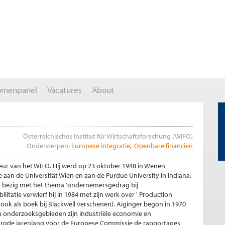
omenpanel
Vacatures
About
Österreichisches Institut für Wirtschaftsforschung (WIFO)
Onderwerpen:
Europese integratie
Openbare financiën
cteur van het WIFO. Hij werd op 23 oktober 1948 in Wenen
aan de Universität Wien en aan de Purdue University in Indiana,
 zich bezig met het thema 'ondernemersgedrag bij
bilitatie verwierf hij in 1984 met zijn werk over ' Production
 ook als boek bij Blackwell verschenen). Aiginger begon in 1970
jn onderzoeksgebieden zijn industriële economie en
orgde jarenlang voor de Europese Commissie de rapportages