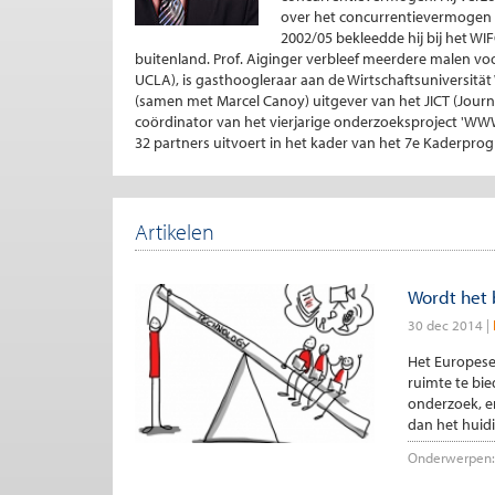
over het concurrentievermogen v
2002/05 bekleedde hij bij het WI
buitenland. Prof. Aiginger verbleef meerdere malen voo
UCLA), is gasthoogleraar aan de Wirtschaftsuniversität 
(samen met Marcel Canoy) uitgever van het JICT (Journal
coördinator van het vierjarige onderzoeksproject 'W
32 partners uitvoert in het kader van het 7e Kaderpr
Artikelen
Wordt het 
30 dec 2014
Het Europes
ruimte te bie
onderzoek, en
dan het huidi
Onderwerpen: