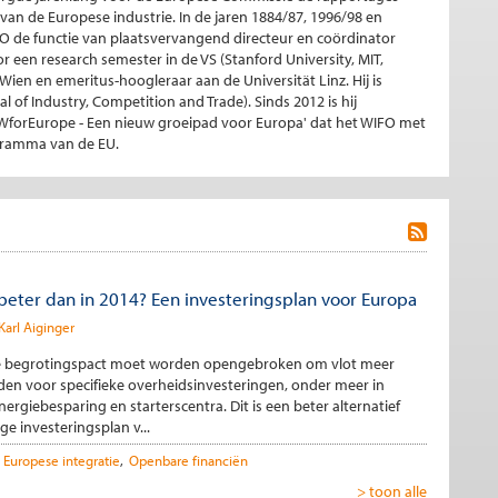
an de Europese industrie. In de jaren 1884/87, 1996/98 en
FO de functie van plaatsvervangend directeur en coördinator
r een research semester in de VS (Stanford University, MIT,
Wien en emeritus-hoogleraar aan de Universität Linz. Hij is
 of Industry, Competition and Trade). Sinds 2012 is hij
WWforEurope - Een nieuw groeipad voor Europa' dat het WIFO met
ogramma van de EU.
beter dan in 2014? Een investeringsplan voor Europa
Karl Aiginger
e begrotingspact moet worden opengebroken om vlot meer
den voor specifieke overheidsinvesteringen, onder meer in
ergiebesparing en starterscentra. Dit is een beter alternatief
ge investeringsplan v...
Europese integratie
Openbare financiën
> toon alle