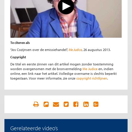
Te citeren als
“Jos Cozijnsen over de emissiehandel”,
Me Judice
, 26 augustus 2013.
Copyright
De titel en eerste zinnen van dit artikel mogen zonder toestemming
worden overgenomen met de bronvermelding
Me Judice
en, indien
online, een link naar het artikel. Volledige overname is slechts beperkt
toegestaan. Voor meer informatie, zie onze
copyright richtlijnen
.
Gerelateerde video’s