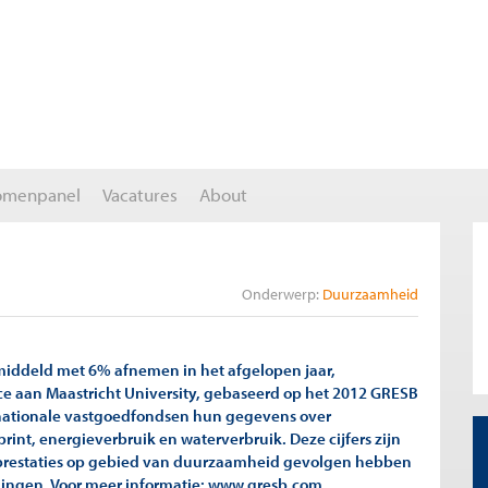
omenpanel
Vacatures
About
Onderwerp:
Duurzaamheid
iddeld met 6% afnemen in het afgelopen jaar,
nce aan Maastricht University, gebaseerd op het 2012 GRESB
rnationale vastgoedfondsen hun gegevens over
int, energieverbruik en waterverbruik. Deze cijfers zijn
t prestaties op gebied van duurzaamheid gevolgen hebben
gingen. Voor meer informatie: www.gresb.com