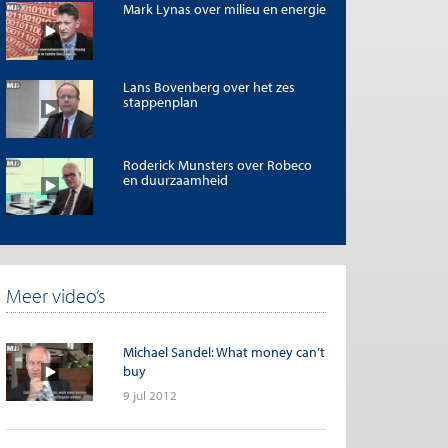
Mark Lynas over milieu en energie
Lans Bovenberg over het zes
stappenplan
Roderick Munsters over Robeco
en duurzaamheid
Meer video’s
Michael Sandel: What money can’t
buy
9 jul 2012