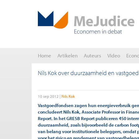
Home
Artikelen
Auteurs
Video
Econ
Nils Kok over duurzaamheid en vastgoed
10 sep 2012
Nils Kok
Vastgoedfondsen zagen hun energieverbruik gem
concludeert Nils Kok, Associate Professor in Fina
Report. In het GRESB Report publiceren 450 inte
duurzaamheid, zoals bijvoorbeeld de carbon footpr
van belang voor institutionele beleggers, omda
voor het risico en rendement van vastgoedbeleg