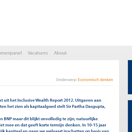
omenpanel
Vacatures
About
Onderwerp:
Economisch denken
kt uit het Inclusive Wealth Report 2012. Uitgaven aan
 het zien als kapitaalgoed stelt Sir Partha Dasgupta,
NP maar dit blijkt onvolledig te zijn; natuurlijke
t mee en dat geeft korte termijn denken. In 10-15 jaar
jk kapitaal en gaan we welvaart inschatten op basis van