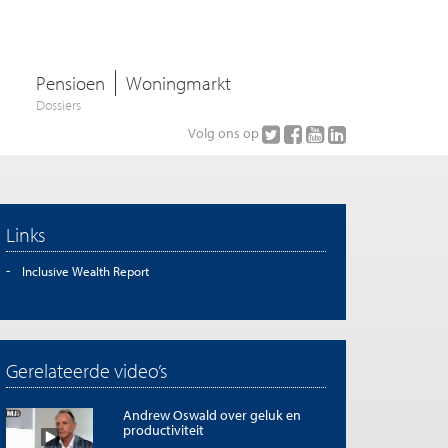
Pensioen
Woningmarkt
Dossiers
Volg ons op
Links
Inclusive Wealth Report
Gerelateerde video’s
Andrew Oswald over geluk en
productiviteit