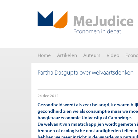
Home
Artikelen
Auteurs
Video
Econ
Partha Dasgupta over welvaartsdenken
24 dec 2012
Gezondheid wordt als zeer belangrijk ervaren blij
gezondheid zien we als consumptie maar we moeten
hoogleraar economie University of Cambridge.
De welvaart van maatschappijen wordt gemeten in B
bronnen of ecologische omstandigheden tellen nie
hebben we meer inzicht in de waarde van natuurli