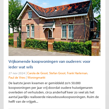
Vrijkomende koopwoningen van ouderen: voor
ieder wat wils
27 nov 2024
Carola de Groot
Stefan Groot
Frank Harleman
Paul de Vries
Woningmarkt
De laatste jaren kwamen er gemiddeld zo’n 50.000
koopwoningen per jaar vrij doordat oudere huiseigenaren
overleden of verhuisden, circa anderhalf keer zo veel als het
aantal jaarlijks realiseerde nieuwbouwkoopwoningen. Ruim de
helft van de vrijgek...