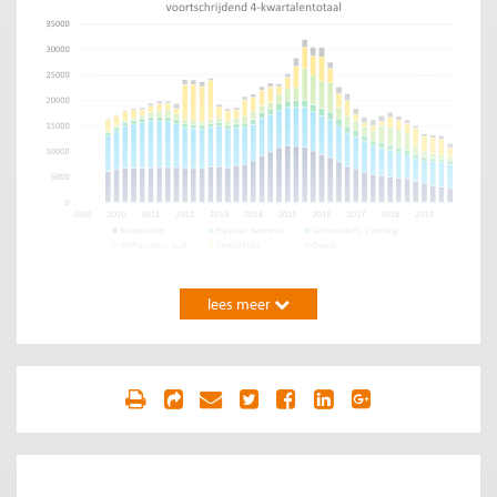
Terugval in corporatieverkopen met name
lees meer
zichtbaar bij koopstarters
Woningcorporaties verkopen na 2015 steeds minder woningen.
Met name koopstarters hebben sindsdien minder kunnen
profiteren van het aanbod van woningcorporaties. Op de top in
2014 kochten koopstarters ruim 10 duizend woningen van
woningcorporaties, in 2019 nog geen 3 duizend. Dat is een
daling van 75%, terwijl het totaal aantal verkopen van
woningcorporaties in dezelfde periode met 50% daalde (zie
figuren 1 en 2).