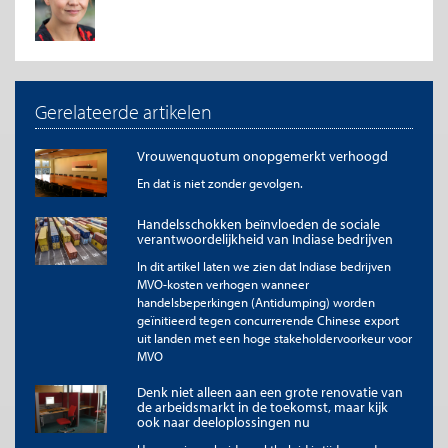
Gerelateerde artikelen
Vrouwenquotum onopgemerkt verhoogd
En dat is niet zonder gevolgen.
Handelsschokken beïnvloeden de sociale
verantwoordelijkheid van Indiase bedrijven
In dit artikel laten we zien dat Indiase bedrijven
Ontwikkelingen in grote gemeenten (G4 en G40)
MVO-kosten verhogen wanneer
De slagingskans van koopstarters op de koopwoningmarkt
handelsbeperkingen (Antidumping) worden
staat de laatste tijd veelvuldig in de belangstelling. Met name in
geïnitieerd tegen concurrerende Chinese export
de grote gemeenten, waar de woningmarkt krap is en de
uit landen met een hoge stakeholdervoorkeur voor
prijzen de afgelopen jaren flink zijn gestegen, zouden
MVO
koopstarters veelvuldig achter het net vissen. Het is daarom
Denk niet alleen aan een grote renovatie van
interessant om te kijken in hoeverre woningcorporaties in de
de arbeidsmarkt in de toekomst, maar kijk
grootste gemeenten woningen verkopen, met speciale
ook naar deeloplossingen nu
belangstelling voor de verkopen aan koopstarters.