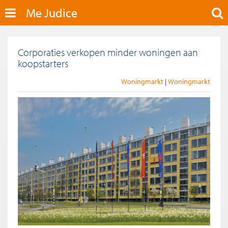
Me Judice
Corporaties verkopen minder woningen aan
koopstarters
Woningmarkt
Woningmarkt